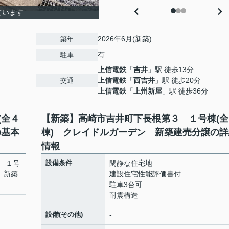
ています
2026年6月(新築)
築年
有
駐車
上信電鉄
「
吉井
」駅 徒歩13分
上信電鉄
「
西吉井
」駅 徒歩20分
交通
上信電鉄
「
上州新屋
」駅 徒歩36分
(全４
【新築】高崎市吉井町下長根第３ １号棟(全
の基本
棟) クレイドルガーデン 新築建売分譲の詳
情報
 １号
設備条件
閑静な住宅地
 新築
建設住宅性能評価書付
駐車3台可
耐震構造
設備(その他)
-