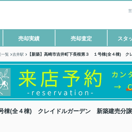
営
売却実績
売却査定
スタ
【新築】高崎市吉井町下長根第３ １号棟(全４棟) ク
産一覧
吉井駅
号棟(全４棟) クレイドルガーデン 新築建売分譲