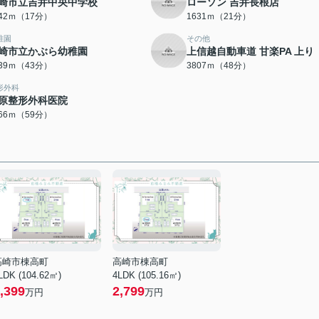
崎市立吉井中央中学校
ローソン 吉井長根店
342ｍ（17分）
1631ｍ（21分）
稚園
その他
崎市立かぶら幼稚園
上信越自動車道 甘楽PA 上り
439ｍ（43分）
3807ｍ（48分）
形外科
原整形外科医院
666ｍ（59分）
高崎市棟高町
高崎市棟高町
LDK (104.62㎡)
4LDK (105.16㎡)
,399
2,799
万円
万円