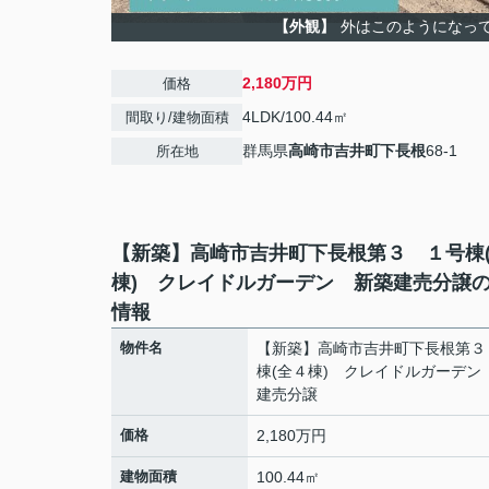
【外観】
外はこのようになっ
2,180万円
価格
4LDK/100.44㎡
間取り/建物面積
群馬県
高崎市
吉井町下長根
68-1
所在地
【新築】高崎市吉井町下長根第３ １号棟
棟) クレイドルガーデン 新築建売分譲
情報
物件名
【新築】高崎市吉井町下長根第３
棟(全４棟) クレイドルガーデン
建売分譲
価格
2,180万円
建物面積
100.44㎡