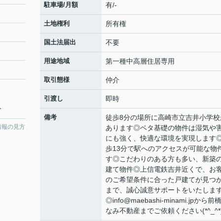
駐車場/月額
有/-
土地権利
所有権
国土法届出
不要
用途地域
第一種中高層住居専用
取引態様
仲介
引渡し
即時
分
備考
徒歩8分の場所に高崎市立吉井小学校
情報の見方
あります◎ベタ基礎の物件は湿気や
にも強く、快適な環境を実現します
歩13分で駅へのアクセスが可能な物
す◎こだわりのある方も多い、新築
建て物件◎上信電鉄吉井近くで、お
のご希望条件に合った戸建てが見つ
まで、誠心誠意サポートをいたしま
◎info@maebashi-minami.jpから前
なみ不動産までご依頼ください(*^_^*