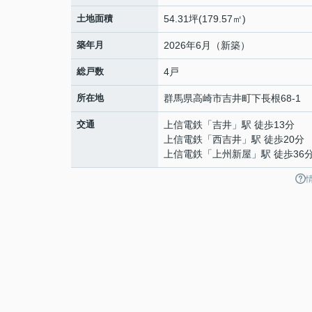
土地面積
54.31坪(179.57㎡)
築年月
2026年6月（新築）
総戸数
4戸
所在地
群馬県
高崎市
吉井町下長根
68-1
交通
上信電鉄
「
吉井
」駅 徒歩13分
上信電鉄
「
西吉井
」駅 徒歩20分
上信電鉄
「
上州新屋
」駅 徒歩36