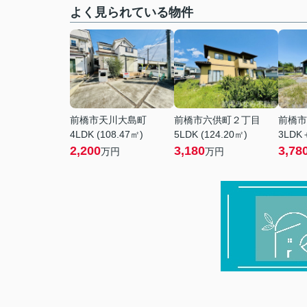
よく見られている物件
前橋市天川大島町
前橋市六供町２丁目
前橋市
4LDK (108.47㎡)
5LDK (124.20㎡)
3LDK＋
2,200
3,180
3,78
万円
万円