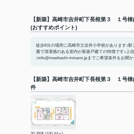
【新築】高崎市吉井町下長根第３ １号棟
(おすすめポイント)
徒歩8分の場所に高崎市立吉井小学校があります♪駅
麗で清潔感のある室内が新築戸建ての特徴です♪上
♪info@maebashi-minami.jpまでご希望条件をお聞
【新築】高崎市吉井町下長根第３ １号棟
件
30.38坪 (100.44㎡)