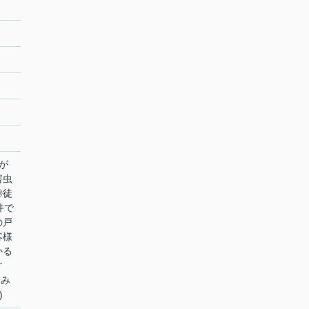
が
害虫
◎徒
件で
の戸
客様
かる
す
橋み
)