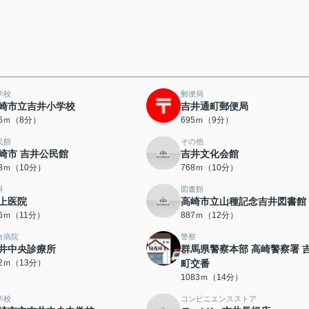
学校
郵便局
崎市立吉井小学校
吉井通町郵便局
36ｍ（8分）
695ｍ（9分）
民館
その他
崎市 吉井公民館
吉井文化会館
58ｍ（10分）
768ｍ（10分）
科
図書館
上医院
高崎市立山種記念吉井図書館
66ｍ（11分）
887ｍ（12分）
合病院
警察
井中央診療所
群馬県警察本部 高崎警察署 
92ｍ（13分）
町交番
1083ｍ（14分）
学校
コンビニエンスストア