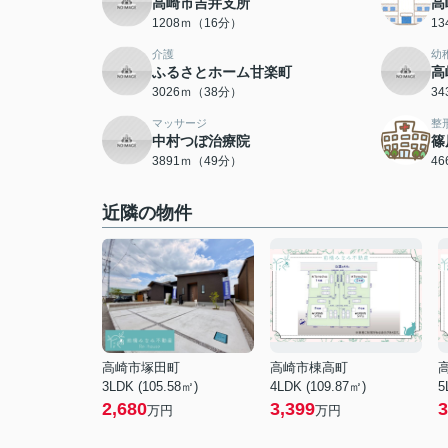
高崎市吉井支所
高
1208ｍ（16分）
1
介護
幼
ふるさとホーム甘楽町
高
3026ｍ（38分）
3
マッサージ
整
中村つぼ治療院
篠
3891ｍ（49分）
4
近隣の物件
高崎市塚田町
高崎市棟高町
3LDK (105.58㎡)
4LDK (109.87㎡)
5
2,680
3,399
3
万円
万円