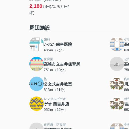
2,180
万円(71.76万円/
坪)
周辺施設
歯科
小
かねた歯科医院
高
485ｍ（7分）
6
保育園
公
高崎市立吉井保育所
高
751ｍ（10分）
7
塾
内
公文式吉井教室
川
813ｍ（11分）
8
レンタルビデオ
総
ゲオ 西吉井店
吉
952ｍ（12分）
9
市役所・区役所
中