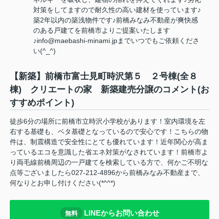
対策をしてますので耐久性の高い建材を使っています♪
築2年以内の築浅物件です♪前橋みなみ不動産が爽快感
のある戸建てを前橋市よりご提案いたします
♪info@maebashi-minami.jpまでいつでもご依頼くださ
い(^_^)
【新築】前橋市富士見町時沢第５ ２号棟(全８
棟) クリエートの家 新築建売分譲のコメント(お
すすめポイント)
徒歩6分の場所に前橋市立時沢小学校があります！室内環境を左
右する基礎も、ベタ基礎となっているので安心です！こちらの物
件は、制震構造で安全性にとても優れています！近年関心が高ま
っているエコを意識した省エネ対策がなされています！前橋市よ
り両毛線前橋周辺の一戸建てを検索している方で、何かご不明な
点等ございましたら027-212-4896から前橋みなみ不動産まで、
何なりとお申し付けください(*^^*)
LINEからお問い合わせ
無料