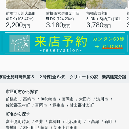
前橋市天川大島町
前橋市六供町２丁目
前橋市西善町
4LDK (108.47㎡)
5LDK (124.20㎡)
3LDK＋S(納戸) (101.02㎡)
2
2,200
3,180
3,780
万円
万円
万円
市富士見町時沢第５ ２号棟(全８棟) クリエートの家 新築建売分譲
市区町村から探す
前橋市
高崎市
伊勢崎市
藤岡市
太田市
渋川市
佐波郡玉村町
富岡市
桐生市
甘楽郡甘楽町
町名から探す
富士見町時沢
金井
青柳町
北代田町
下高瀬
新町
豊城町
相生町
藤岡
新田上江田町