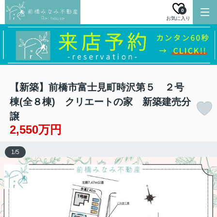
0
お気に入り
【新築】前橋市富士見町時沢第５ ２号
棟(全８棟) クリエートの家 新築建売分
譲
2,550万円
1
/
5