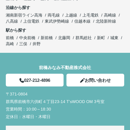
沿線から探す
湘南新宿ライン高海
両毛線
上越線
上毛電鉄
高崎線
八高線
上信電鉄
東武伊勢崎線
信越本線
北陸新幹線
駅から探す
前橋
中央前橋
新前橋
北藤岡
群馬総社
新町
城東
高崎
三俣
井野
前橋みなみ不動産株式会社
027-212-4896
お問い合わせ
〒371-0804
群馬県前橋市六供町４丁目23‐14 T'sWOOD OM 3号室
営業時間：
10:00～18:30
定休日：
水曜日・木曜日