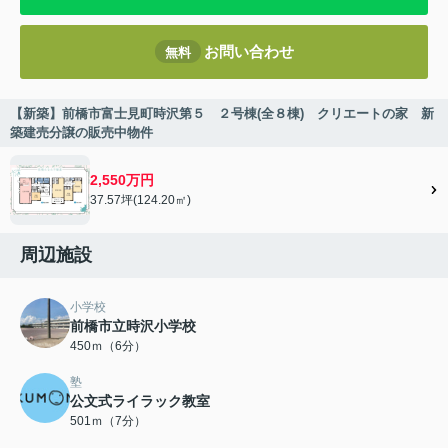
お問い合わせ
無料
【新築】前橋市富士見町時沢第５ ２号棟(全８棟) クリエートの家 新
築建売分譲の販売中物件
2,550万円
37.57坪(124.20㎡)
周辺施設
小学校
前橋市立時沢小学校
450ｍ（6分）
塾
公文式ライラック教室
501ｍ（7分）