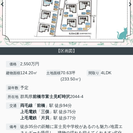
【区画図】
2,550万円
価格
124.20㎡
70.63坪
4LDK
建物面積
土地面積
間取り
(233.50㎡)
予定
築年数
群馬県
前橋市
富士見町時沢
2044-4
所在地
両毛線
「
前橋
」駅 徒歩94分
交通
上毛電鉄
「
三俣
」駅 徒歩75分
上毛電鉄
「
片貝
」駅 徒歩77分
徒歩35分の距離に富士見中学校があるのも魅力♪地震エ
備考
ネルギーを吸収し、建物の揺れを抑えてくれます♪劣化