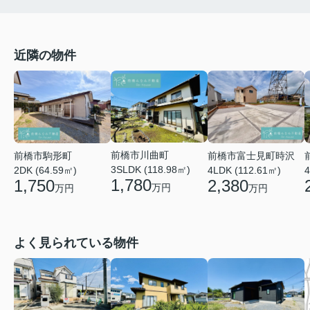
近隣の物件
前橋市川曲町
前橋市富士見町時沢
前橋市駒形町
3SLDK (118.98㎡)
4LDK (112.61㎡)
4
2DK (64.59㎡)
1,780
2,380
1,750
万円
万円
万円
よく見られている物件