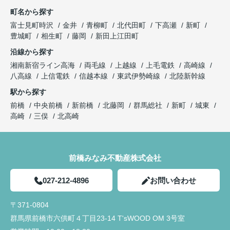
町名から探す
富士見町時沢
金井
青柳町
北代田町
下高瀬
新町
豊城町
相生町
藤岡
新田上江田町
沿線から探す
湘南新宿ライン高海
両毛線
上越線
上毛電鉄
高崎線
八高線
上信電鉄
信越本線
東武伊勢崎線
北陸新幹線
駅から探す
前橋
中央前橋
新前橋
北藤岡
群馬総社
新町
城東
高崎
三俣
北高崎
前橋みなみ不動産株式会社
027-212-4896
お問い合わせ
〒371-0804
群馬県前橋市六供町４丁目23‐14 T'sWOOD OM 3号室