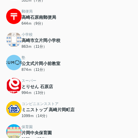
531ｍ（7分）
郵便局
高崎石原南郵便局
644ｍ（9分）
小学校
高崎市立片岡小学校
863ｍ（11分）
塾
公文式片岡小前教室
874ｍ（11分）
スーパー
とりせん 石原店
994ｍ（13分）
コンビニエンスストア
ミニストップ 高崎片岡町店
1099ｍ（14分）
保育園
片岡中央保育園