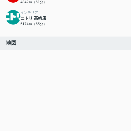
4842ｍ（61分）
インテリア
ニトリ 高崎店
5174ｍ（65分）
地図