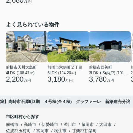
2,680
万円
よく見られている物件
前橋市天川大島町
前橋市六供町２丁目
前橋市西善町
4LDK (108.47㎡)
5LDK (124.20㎡)
3LDK＋S(納戸) (101.02㎡)
2
2,200
3,180
3,780
万円
万円
万円
築】高崎市石原町3期 ４号棟(全４棟) グラファーレ 新築建売分譲
市区町村から探す
前橋市
高崎市
伊勢崎市
渋川市
藤岡市
太田市
佐波郡玉村町
富岡市
桐生市
甘楽郡甘楽町