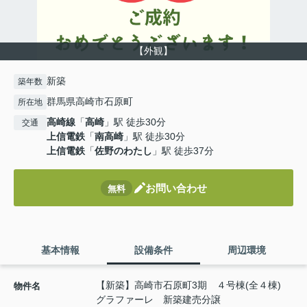
【外観】
新築
築年数
群馬県高崎市石原町
所在地
高崎線
「
高崎
」駅 徒歩30分
交通
上信電鉄
「
南高崎
」駅 徒歩30分
上信電鉄
「
佐野のわたし
」駅 徒歩37分
お問い合わせ
無料
基本情報
設備条件
周辺環境
【新築】高崎市石原町3期 ４号棟(全４棟)
物件名
グラファーレ 新築建売分譲