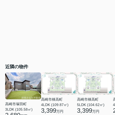
近隣の物件
高崎市棟高町
高崎市棟高町
高崎市塚田町
4LDK (109.87㎡)
5LDK (104.62㎡)
4
3,399
3,399
3LDK (105.58㎡)
万円
万円