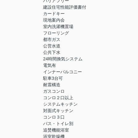
バリアフリー
建設住宅性能評価書付
カードキー
現地案内会
室内洗濯機置場
フローリング
都市ガス
公営水道
公共下水
24時間換気システム
電気有
インナーバルコニー
駐車3台可
耐震構造
ガスコンロ
コンロ２口以上
システムキッチン
対面式キッチン
コンロ３口
バス・トイレ別
追焚機能浴室
浴室乾燥機