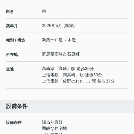
南
向き
2026年5月 (新築)
築年月
新築一戸建 / 木造
種別 / 構造
群馬県
高崎市
石原町
所在地
高崎線
「
高崎
」駅 徒歩30分
交通
上信電鉄
「
南高崎
」駅 徒歩30分
上信電鉄
「
佐野のわたし
」駅 徒歩37分
設備条件
陽当り良好
設備条件
閑静な住宅地