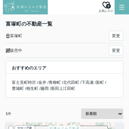
0
お気に入り
富塚町の不動産一覧
富塚町
変更
販売中
変更
おすすめのエリア
富士見町時沢
/
金井
/
青柳町
/
北代田町
/
下高瀬
/
新町
/
豊城町
/
相生町
/
藤岡
/
新田上江田町
1
件
中古一戸建