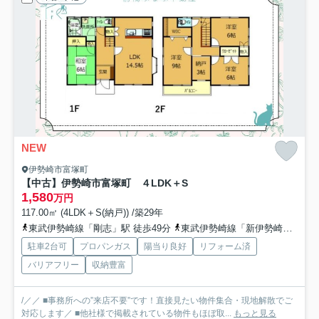
NEW
伊勢崎市富塚町
【中古】伊勢崎市富塚町 ４LDK＋S
1,580
万円
117.00㎡ (4LDK＋S(納戸)) /築29年
東武伊勢崎線「剛志」駅 徒歩49分
東武伊勢崎線「新伊勢崎」駅 徒歩63分
駐車2台可
プロパンガス
陽当り良好
リフォーム済
バリアフリー
収納豊富
/／／ ■事務所への”来店不要”です！直接見たい物件集合・現地解散でご
対応します／ ■他社様で掲載されている物件もほぼ取...
もっと見る