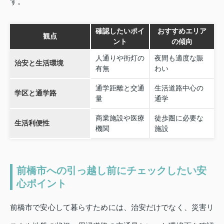
す。
確認したいポイ
おすすめエリア
観点
ント
の傾向
人通りや街灯の
夜間も適度な賑
治安と生活環境
有無
わい
通学距離と交通
生活道路中心の
学区と通学路
量
通学
商業施設や医療
徒歩圏に必要な
生活利便性
機関
施設
前橋市への引っ越し前にチェックしたい安
心ポイント
前橋市で安心して暮らすためには、治安だけでなく、災害リ