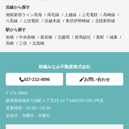
沿線から探す
湘南新宿ライン高海
両毛線
上越線
上毛電鉄
高崎線
八高線
上信電鉄
信越本線
東武伊勢崎線
北陸新幹線
駅から探す
前橋
中央前橋
新前橋
北藤岡
群馬総社
新町
城東
高崎
三俣
北高崎
前橋みなみ不動産株式会社
027-212-4896
お問い合わせ
〒371-0804
群馬県前橋市六供町４丁目23‐14 T'sWOOD OM 3号室
営業時間：
10:00～18:30
定休日：
水曜日・木曜日