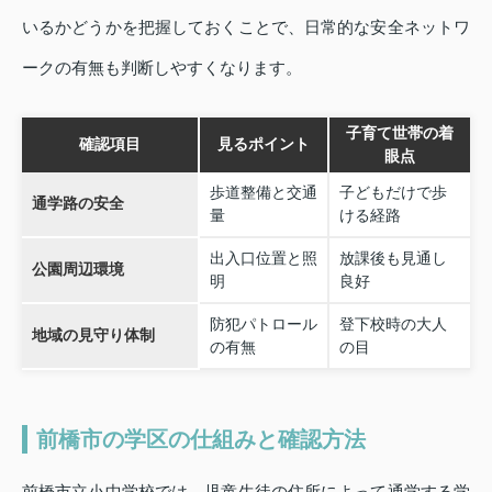
いるかどうかを把握しておくことで、日常的な安全ネットワ
ークの有無も判断しやすくなります。
子育て世帯の着
確認項目
見るポイント
眼点
歩道整備と交通
子どもだけで歩
通学路の安全
量
ける経路
出入口位置と照
放課後も見通し
公園周辺環境
明
良好
防犯パトロール
登下校時の大人
地域の見守り体制
の有無
の目
前橋市の学区の仕組みと確認方法
前橋市立小中学校では、児童生徒の住所によって通学する学