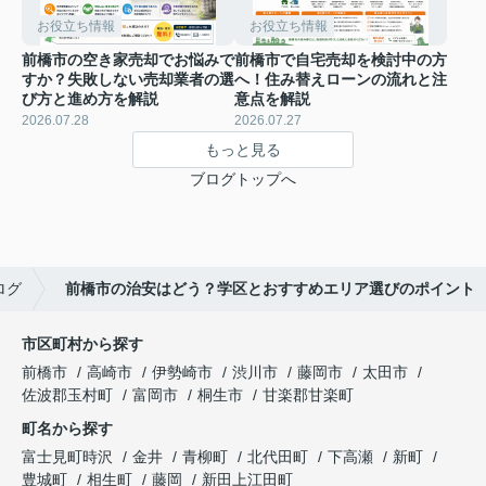
お役立ち情報
お役立ち情報
前橋市の空き家売却でお悩みで
前橋市で自宅売却を検討中の方
すか？失敗しない売却業者の選
へ！住み替えローンの流れと注
び方と進め方を解説
意点を解説
2026.07.28
2026.07.27
もっと見る
ブログトップへ
ログ
前橋市の治安はどう？学区とおすすめエリア選びのポイント
市区町村から探す
前橋市
高崎市
伊勢崎市
渋川市
藤岡市
太田市
佐波郡玉村町
富岡市
桐生市
甘楽郡甘楽町
町名から探す
富士見町時沢
金井
青柳町
北代田町
下高瀬
新町
豊城町
相生町
藤岡
新田上江田町