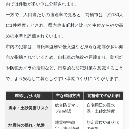
内では件数が多い側に分類されます。
一方で、人口当たりの遭遇率で見ると、前橋市は「約130人
に1件程度」とされ、県内他市町村と比べて中位からやや高
めの水準と評価されています。
市内の犯罪は、自転車盗難や侵入盗など身近な犯罪が多い傾
向が指摘されているため、自転車の施錠や戸締まり、防犯灯
や防犯カメラの活用など、日常的な防犯対策を意識すること
で、より安心して暮らしやすい環境づくりにつながります。
確認したい項目
主な確認方法
前橋市での活用例
総合防災マッ
自宅周辺の浸水
洪水・土砂災害リスク
プの確認
深・土砂危険度
地震被害想
想定震度や液状化
地震時の揺れ・地盤
定・地形情報
の有無