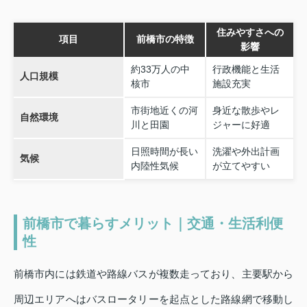
住みやすさへの
項目
前橋市の特徴
影響
約33万人の中
行政機能と生活
人口規模
核市
施設充実
市街地近くの河
身近な散歩やレ
自然環境
川と田園
ジャーに好適
日照時間が長い
洗濯や外出計画
気候
内陸性気候
が立てやすい
前橋市で暮らすメリット｜交通・生活利便
性
前橋市内には鉄道や路線バスが複数走っており、主要駅から
周辺エリアへはバスロータリーを起点とした路線網で移動し