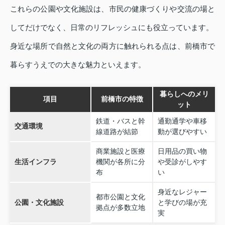
これらの公園や文化施設は、市民の健康づくりや交流の場と
してだけでなく、日常のリフレッシュにも役立っています。
身近な場所で自然と文化の両方に触れられる点は、前橋市で
暮らすうえでの大きな魅力といえます。
暮らしへのメリ
項目
前橋市の特徴
ット
鉄道・バスと幹
通勤通学や車移
交通環境
線道路が結節
動が選びやすい
商業施設と医療
日用品の買い物
生活インフラ
機関が各所に分
や受診がしやす
布
い
身近なレジャー
都市公園と文化
公園・文化施設
と学びの場が充
拠点が多数立地
実