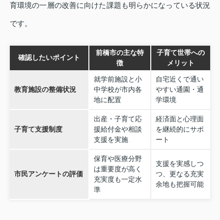
育環境の一層の改善に向けた課題も明らかになっている状況
です。
前橋市の主な特
子育て世帯への
確認したいポイント
徴
メリット
就学前施設と小
自宅近くで通い
教育施設の整備状況
中学校が市内各
やすい通園・通
地に配置
学環境
出産・子育て応
経済面と心理面
子育て支援制度
援給付金や相談
を継続的にサポ
支援を実施
ート
保育や医療分野
支援を実感しつ
は重要度が高く
市民アンケートの評価
つ、更なる充実
充実度も一定水
余地も把握可能
準