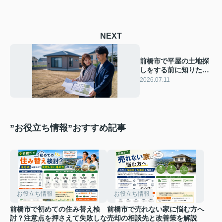
NEXT
前橋市で平屋の土地探
しをする前に知りたい
コツ！失敗しない進め
2026.07.11
方と優先順位の決め方
”お役立ち情報”おすすめ記事
お役立ち情報
お役立ち情報
前橋市で初めての住み替え検
前橋市で売れない家に悩む方へ
討？注意点を押さえて失敗しな
売却の相談先と改善策を解説