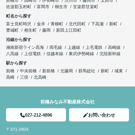
前橋市
高崎市
伊勢崎市
渋川市
藤岡市
太田市
佐波郡玉村町
富岡市
桐生市
甘楽郡甘楽町
町名から探す
富士見町時沢
金井
青柳町
北代田町
下高瀬
新町
豊城町
相生町
藤岡
新田上江田町
沿線から探す
湘南新宿ライン高海
両毛線
上越線
上毛電鉄
高崎線
八高線
上信電鉄
信越本線
東武伊勢崎線
北陸新幹線
駅から探す
前橋
中央前橋
新前橋
北藤岡
群馬総社
新町
城東
高崎
三俣
北高崎
前橋みなみ不動産株式会社
027-212-4896
お問い合わせ
〒371-0804