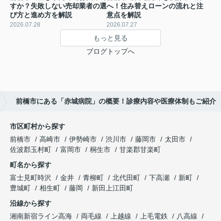
すか？失敗しない売却業者の選
へ！住み替えローンの流れと注
び方と進め方を解説
意点を解説
2026.07.28
2026.07.27
もっと見る
ブログトップへ
前橋市にある「赤城病院」の概要！診療内容や医療体制もご紹介
市区町村から探す
前橋市
高崎市
伊勢崎市
渋川市
藤岡市
太田市
佐波郡玉村町
富岡市
桐生市
甘楽郡甘楽町
町名から探す
富士見町時沢
金井
青柳町
北代田町
下高瀬
新町
豊城町
相生町
藤岡
新田上江田町
沿線から探す
湘南新宿ライン高海
両毛線
上越線
上毛電鉄
八高線