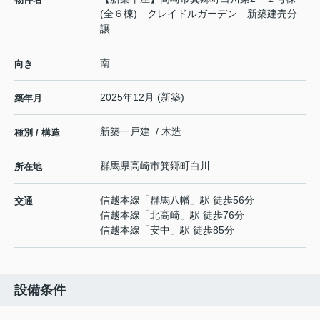
(全６棟) クレイドルガーデン 新築建売分
譲
南
向き
2025年12月 (新築)
築年月
新築一戸建 / 木造
種別 / 構造
群馬県
高崎市
箕郷町白川
所在地
信越本線
「
群馬八幡
」駅 徒歩56分
交通
信越本線
「
北高崎
」駅 徒歩76分
信越本線
「
安中
」駅 徒歩85分
設備条件