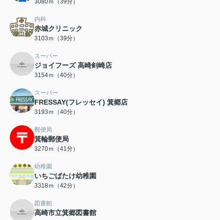
3080ｍ（39分）
内科
赤城クリニック
3103ｍ（39分）
スーパー
ジョイフーズ 高崎剣崎店
3154ｍ（40分）
スーパー
FRESSAY(フレッセイ) 箕郷店
3193ｍ（40分）
郵便局
箕輪郵便局
3270ｍ（41分）
幼稚園
いちごばたけ幼稚園
3318ｍ（42分）
図書館
高崎市立箕郷図書館