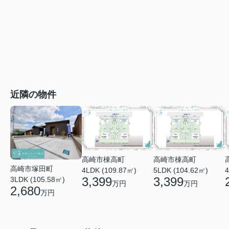
近隣の物件
高崎市棟高町
高崎市棟高町
高崎市塚田町
4LDK (109.87㎡)
5LDK (104.62㎡)
4
3,399
3,399
3LDK (105.58㎡)
万円
万円
2,680
万円