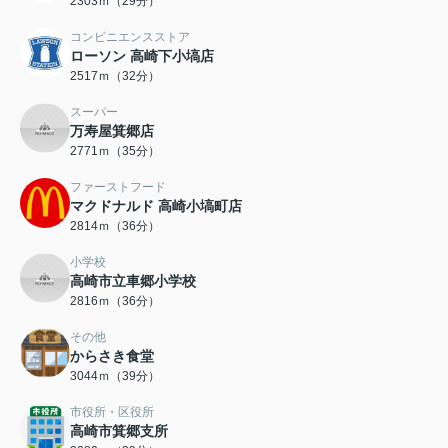
2303ｍ（29分）
コンビニエンスストア
ローソン 高崎下小塙店
2517ｍ（32分）
スーパー
万寿屋箕郷店
2771ｍ（35分）
ファーストフード
マクドナルド 高崎小塙町店
2814ｍ（36分）
小学校
高崎市立車郷小学校
2816ｍ（36分）
その他
からさき食堂
3044ｍ（39分）
市役所・区役所
高崎市箕郷支所