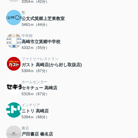
3354ｍ（42分）
塾
公文式箕郷上芝東教室
3461ｍ（44分）
中学校
高崎市立箕郷中学校
4332ｍ（55分）
ファミリーレストラン
ガスト 高崎店(から好し取扱店)
5304ｍ（67分）
ホームセンター
セキチュー 高崎店
5316ｍ（67分）
インテリア
ニトリ 高崎店
5394ｍ（68分）
書店
戸田書店 榛名店