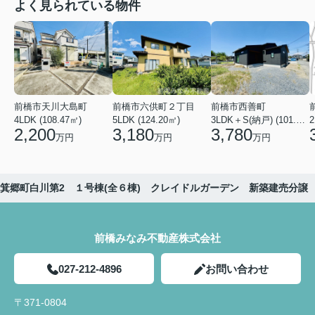
よく見られている物件
前橋市天川大島町
前橋市六供町２丁目
前橋市西善町
4LDK (108.47㎡)
5LDK (124.20㎡)
3LDK＋S(納戸) (101.02㎡)
2
2,200
3,180
3,780
万円
万円
万円
箕郷町白川第2 １号棟(全６棟) クレイドルガーデン 新築建売分譲
前橋みなみ不動産株式会社
027-212-4896
お問い合わせ
〒371-0804