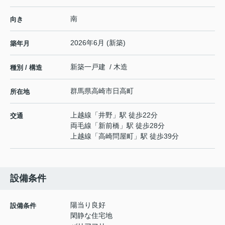
南
向き
2026年6月 (新築)
築年月
新築一戸建 / 木造
種別 / 構造
群馬県
高崎市
日高町
所在地
上越線
「
井野
」駅 徒歩22分
交通
両毛線
「
新前橋
」駅 徒歩28分
上越線
「
高崎問屋町
」駅 徒歩39分
設備条件
陽当り良好
設備条件
閑静な住宅地