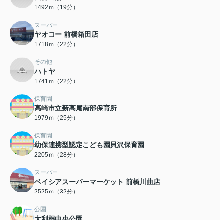
1492ｍ（19分）
スーパー
ヤオコー 前橋箱田店
1718ｍ（22分）
その他
ハトヤ
1741ｍ（22分）
保育園
高崎市立新高尾南部保育所
1979ｍ（25分）
保育園
幼保連携型認定こども園貝沢保育園
2205ｍ（28分）
スーパー
ベイシアスーパーマーケット 前橋川曲店
2525ｍ（32分）
公園
大利根中央公園