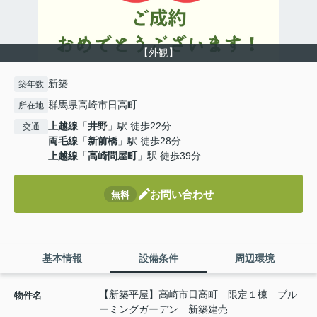
【外観】
新築
築年数
群馬県高崎市日高町
所在地
上越線
「
井野
」駅 徒歩22分
交通
両毛線
「
新前橋
」駅 徒歩28分
上越線
「
高崎問屋町
」駅 徒歩39分
お問い合わせ
無料
基本情報
設備条件
周辺環境
【新築平屋】高崎市日高町 限定１棟 ブル
物件名
ーミングガーデン 新築建売