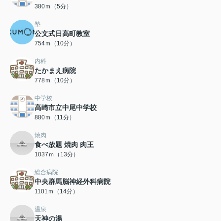
380ｍ（5分）
塾
公文式日高町教室
754ｍ（10分）
内科
たかまえ病院
778ｍ（10分）
中学校
高崎市立中尾中学校
880ｍ（11分）
焼肉
食べ放題 焼肉 肉王
1037ｍ（13分）
総合病院
中央群馬脳神経外科病院
1101ｍ（14分）
温泉
天神の湯