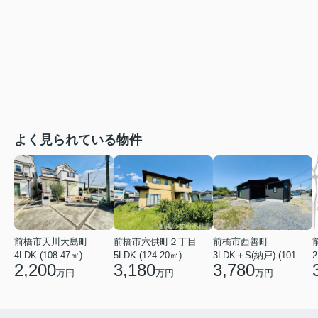
よく見られている物件
前橋市天川大島町
前橋市六供町２丁目
前橋市西善町
4LDK (108.47㎡)
5LDK (124.20㎡)
3LDK＋S(納戸) (101.02㎡)
2
2,200
3,180
3,780
万円
万円
万円