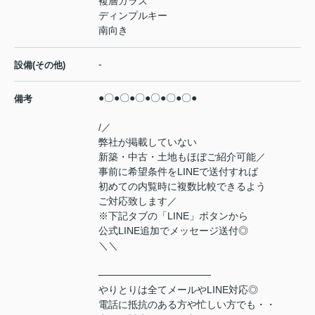
複層ガラス
ディンプルキー
南向き
-
設備(その他)
●〇●〇●〇●〇●〇●〇●
備考
/／
弊社が掲載していない
新築・中古・土地もほぼご紹介可能／
事前に希望条件をLINEで送付すれば
初めての内覧時に複数比較できるよう
ご対応致します／
※下記タブの「LINE」ボタンから
公式LINE追加でメッセージ送付◎
＼＼
────────────────
やりとりは全てメールやLINE対応◎
電話に抵抗のある方や忙しい方でも・・