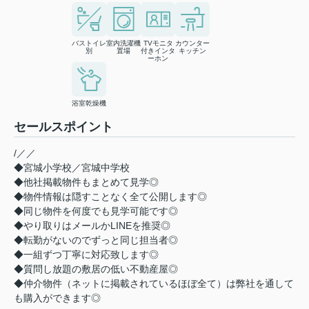
バストイレ
室内洗濯機
TVモニタ
カウンター
別
置場
付きインタ
キッチン
ーホン
浴室乾燥機
セールスポイント
/／／
◆宮城小学校／宮城中学校
◆他社掲載物件もまとめて見学◎
◆物件情報は隠すことなく全て公開します◎
◆同じ物件を何度でも見学可能です◎
◆やり取りはメールかLINEを推奨◎
◆転勤がないのでずっと同じ担当者◎
◆一組ずつ丁寧に対応致します◎
◆質問し放題の敷居の低い不動産屋◎
◆仲介物件（ネットに掲載されているほぼ全て）は弊社を通して
も購入ができます◎