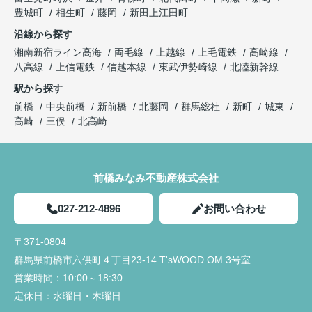
豊城町
相生町
藤岡
新田上江田町
沿線から探す
湘南新宿ライン高海
両毛線
上越線
上毛電鉄
高崎線
八高線
上信電鉄
信越本線
東武伊勢崎線
北陸新幹線
駅から探す
前橋
中央前橋
新前橋
北藤岡
群馬総社
新町
城東
高崎
三俣
北高崎
前橋みなみ不動産株式会社
027-212-4896
お問い合わせ
〒371-0804
群馬県前橋市六供町４丁目23‐14 T'sWOOD OM 3号室
営業時間：
10:00～18:30
定休日：
水曜日・木曜日