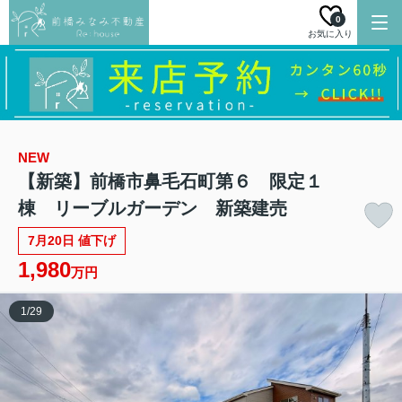
0
お気に入り
NEW
【新築】前橋市鼻毛石町第６ 限定１
棟 リーブルガーデン 新築建売
7月20日 値下げ
1,980
万円
1
/
29