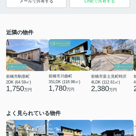
メールで共有する
LINEで共有する
近隣の物件
前橋市川曲町
前橋市富士見町時沢
前橋市駒形町
3SLDK (118.98㎡)
4LDK (112.61㎡)
4
2DK (64.59㎡)
1,780
2,380
1,750
万円
万円
万円
よく見られている物件