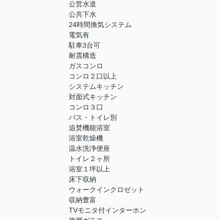
公営水道
公共下水
24時間換気システム
電気有
駐車3台可
耐震構造
ガスコンロ
コンロ２口以上
システムキッチン
対面式キッチン
コンロ３口
バス・トイレ別
追焚機能浴室
浴室乾燥機
温水洗浄便座
トイレ２ヶ所
浴室１坪以上
床下収納
ウォークインクロゼット
収納豊富
TVモニタ付インターホン