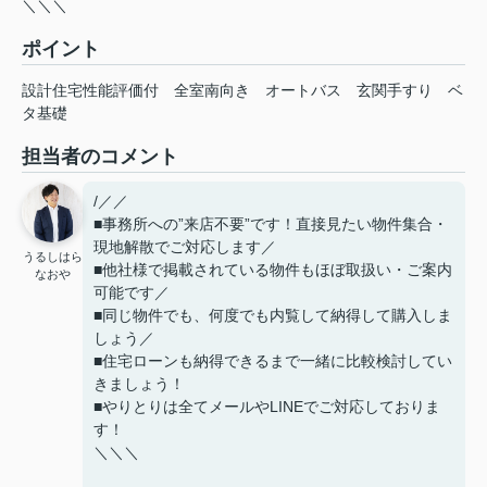
＼＼＼
ポイント
設計住宅性能評価付
全室南向き
オートバス
玄関手すり
ベ
タ基礎
担当者のコメント
/／／
■事務所への”来店不要”です！直接見たい物件集合・
現地解散でご対応します／
うるしはら
■他社様で掲載されている物件もほぼ取扱い・ご案内
なおや
可能です／
■同じ物件でも、何度でも内覧して納得して購入しま
しょう／
■住宅ローンも納得できるまで一緒に比較検討してい
きましょう！
■やりとりは全てメールやLINEでご対応しておりま
す！
＼＼＼