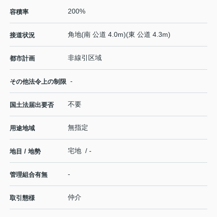
200%
容積率
角地(南 公道 4.0m)(東 公道 4.3m)
接道状況
非線引区域
都市計画
-
その他法令上の制限
不要
国土法届出要否
無指定
用途地域
宅地 / -
地目 / 地勢
-
管理組合有無
仲介
取引態様