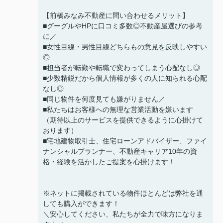
【前橋みなみ不動産に問い合わせるメリット】
■グーグルやHPに口コミ多数◎不動産屋選びの参考
に／
■女性目線・男性目線どちらもの意見を反映しやすい
◎
■担当者が転勤や転職で変わってしまう心配なし◎
■少数精鋭だから個人情報が多くの人に知られる心配
なし◎
■同じ物件を何度見ても嫌がりません／
■私たちはお客様への無理な営業活動を嫌います
（期待以上のサービスを提供できるように心掛けて
おります）
■宅地建物取引士、住宅ローンアドバイザー、ファイ
ナンシャルプランナー、不動産キャリア10年の資
格・経験を活かしたご提案を心掛けます！
※ネットに掲載されている物件ほとんどは弊社を通
しても購入ができます！
＼安心してください、私たちが全力で味方になりま