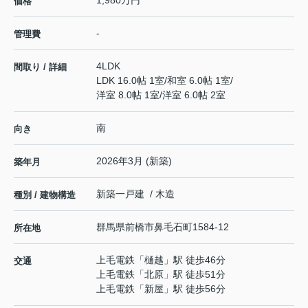
価格
-
管理費
4LDK
間取り / 詳細
LDK 16.0帖 1室
/
和室 6.0帖 1室
/
洋室 8.0帖 1室
/
洋室 6.0帖 2室
南
向き
2026年3月 (新築)
築年月
新築一戸建 / 木造
種別 / 建物構造
群馬県
前橋市
鼻毛石町
1584-12
所在地
上毛電鉄
「
樋越
」駅 徒歩46分
交通
上毛電鉄
「
北原
」駅 徒歩51分
上毛電鉄
「
新屋
」駅 徒歩56分