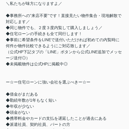
＼私たちが味方になりますよ／
◆事務所への”来店不要”です！直接見たい物件集合・現地解散で
対応します／
◆同じ物件でも、２度３度内覧して購入しましょう／
◆住宅ローンの手続きも全て同行します！
◆事前に希望条件をLINEで送付いただければ初めての内覧時に
何件か物件比較できるようにご対応致します／
（公式HP下記タブの「LINE」ボタンから公式LINE追加でメッセ
ージ送付◎）
◆未掲載物件は公式HPに掲載中◎
ー☆ー住宅ローンに強い会社を選ぶべきー☆ー
◆借金がまだある
◆勤続年数が1年もなく短い
◆年収が少ない
◆頭金がない
◆携帯料金やカードの支払を遅延したことが過去にある
◆派遣社員、契約社員、パートの方