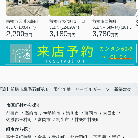
2
前橋市天川大島町
前橋市六供町２丁目
前橋市西善町
4LDK (108.47㎡)
5LDK (124.20㎡)
3LDK＋S(納戸) (101.02㎡)
2,200
3,180
3,780
万円
万円
万円
新築】前橋市鼻毛石町第６ 限定１棟 リーブルガーデン 新築建売
市区町村から探す
前橋市
高崎市
伊勢崎市
渋川市
藤岡市
太田市
佐波郡玉村町
富岡市
桐生市
甘楽郡甘楽町
町名から探す
富士見町時沢
金井
青柳町
北代田町
下高瀬
新町