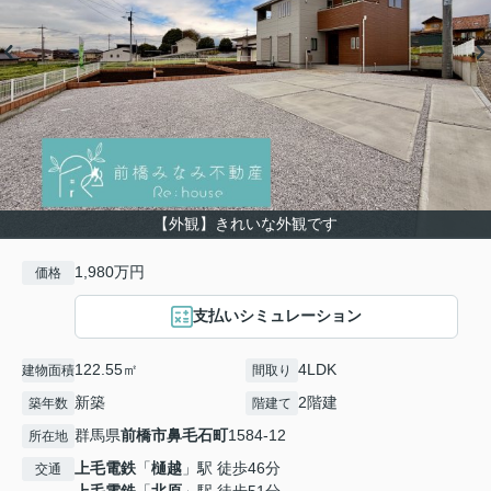
【外観】きれいな外観です
1,980万円
価格
支払いシミュレーション
122.55㎡
4LDK
建物面積
間取り
新築
2階建
築年数
階建て
群馬県
前橋市
鼻毛石町
1584-12
所在地
上毛電鉄
「
樋越
」駅 徒歩46分
交通
上毛電鉄
「
北原
」駅 徒歩51分