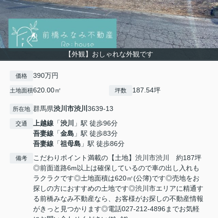
【外観】おしゃれな外観です
390万円
価格
620.00㎡
187.54坪
土地面積
坪数
群馬県
渋川市
渋川
3639-13
所在地
上越線
「
渋川
」駅 徒歩96分
交通
吾妻線
「
金島
」駅 徒歩83分
吾妻線
「
祖母島
」駅 徒歩86分
こだわりポイント満載の【土地】渋川市渋川 約187坪
備考
◎前面道路6m以上は確保しているので車の出し入れも
ラクラクです◎土地面積は620㎡(公簿)です◎売地をお
探しの方におすすめの土地です◎渋川市エリアに精通す
る前橋みなみ不動産なら、お客様がお探しの不動産情報
がきっと見つかります◎電話027-212-4896までお気軽