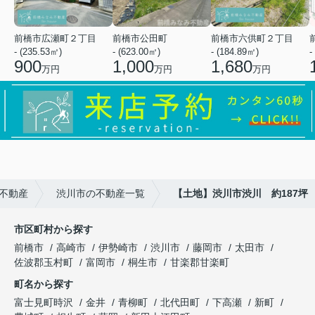
前橋市広瀬町２丁目
前橋市公田町
前橋市六供町２丁目
- (235.53㎡)
- (623.00㎡)
- (184.89㎡)
-
900
1,000
1,680
万円
万円
万円
不動産
渋川市の不動産一覧
【土地】渋川市渋川 約187坪
市区町村から探す
前橋市
高崎市
伊勢崎市
渋川市
藤岡市
太田市
佐波郡玉村町
富岡市
桐生市
甘楽郡甘楽町
町名から探す
富士見町時沢
金井
青柳町
北代田町
下高瀬
新町