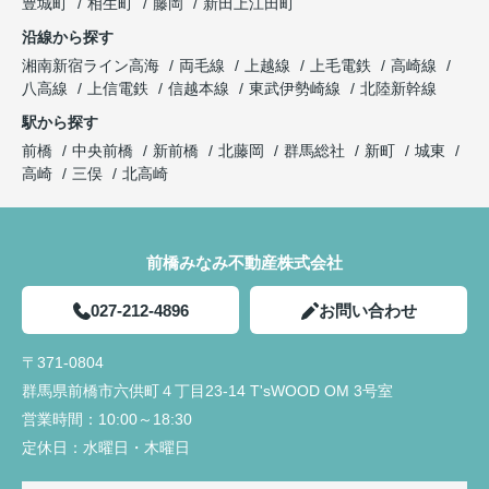
豊城町
相生町
藤岡
新田上江田町
沿線から探す
湘南新宿ライン高海
両毛線
上越線
上毛電鉄
高崎線
八高線
上信電鉄
信越本線
東武伊勢崎線
北陸新幹線
駅から探す
前橋
中央前橋
新前橋
北藤岡
群馬総社
新町
城東
高崎
三俣
北高崎
前橋みなみ不動産株式会社
027-212-4896
お問い合わせ
〒371-0804
群馬県前橋市六供町４丁目23‐14 T'sWOOD OM 3号室
営業時間：
10:00～18:30
定休日：
水曜日・木曜日