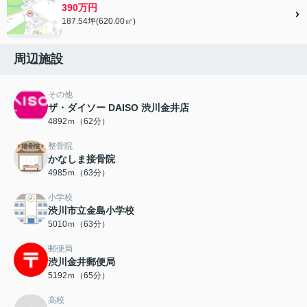
390万円
187.54坪(620.00㎡)
周辺施設
その他
ザ・ダイソー DAISO 渋川金井店
4892ｍ（62分）
整骨院
かなしま接骨院
4985ｍ（63分）
小学校
渋川市立金島小学校
5010ｍ（63分）
郵便局
渋川金井郵便局
5192ｍ（65分）
高校