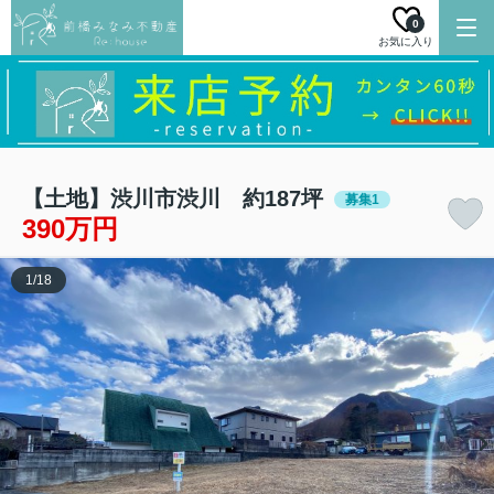
0
お気に入り
【土地】渋川市渋川 約187坪
募集1
390万円
1
/
18