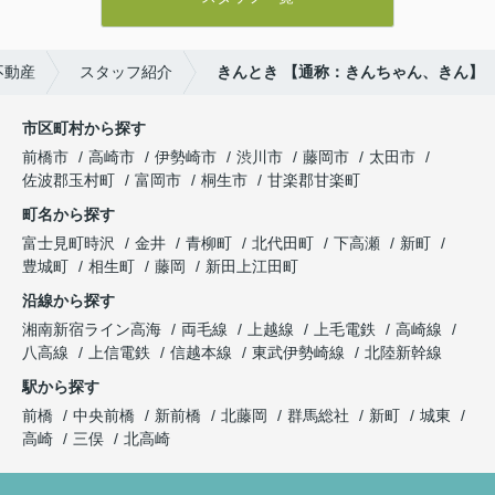
不動産
スタッフ紹介
きんとき 【通称：きんちゃん、きん】
市区町村から探す
前橋市
高崎市
伊勢崎市
渋川市
藤岡市
太田市
佐波郡玉村町
富岡市
桐生市
甘楽郡甘楽町
町名から探す
富士見町時沢
金井
青柳町
北代田町
下高瀬
新町
豊城町
相生町
藤岡
新田上江田町
沿線から探す
湘南新宿ライン高海
両毛線
上越線
上毛電鉄
高崎線
八高線
上信電鉄
信越本線
東武伊勢崎線
北陸新幹線
駅から探す
前橋
中央前橋
新前橋
北藤岡
群馬総社
新町
城東
高崎
三俣
北高崎