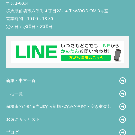
〒371-0804
入居前に行う建物不備の有無の確認時に、一緒に来
群馬県前橋市六供町４丁目23‐14 T'sWOOD OM 3号室
ていただき、私達では気がつかなった不備の点を見
営業時間：
10:00～18:30
つけていただき丁寧さと親身になって対応していた
だいていると感じました。
定休日：
水曜日・木曜日
新築・中古一覧
土地一覧
前橋市の不動産売却なら前橋みなみの相続・空き家売却
お気に入りリスト
ブログ