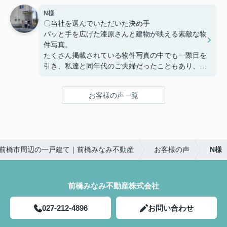
家を購入までの複雑な手続きを安心して行うことが
N様
でき、納得してから家を購入できるように客の気持
〇当社を選んでいただいた決め手
ちに寄り添う姿勢から信頼できると思い、ここで購
パッと手を広げた漆原さんと建物が映える素敵な物
入を決めました。
件写真。
たくさん掲載されている物件写真の中でも一際目を
〇感じたこと、良かった点、もっとこうして欲しか
引き、私達と同年代のご夫婦だったこともあり、こ
ったことなど
の方たちなら見学をお願いしやすそう!!という思い
住宅購入専用のLINEで連絡を取り合って、疑問点
で見学予約したのが始まりでした。真夏の暑い中で
などを気楽に聞くことや報告ができました。
お客様の声一覧
も毎回「自由にゆっくり見てください！」と長い時
疑問点に対する返信が遅いことがなく、緊急性のあ
間お付き合い下さり、こちらの不動産会社を選んで
るものはすぐ対応していただき助かりました。
良かったと思いました☺
住宅購入までの流れや進捗状況に応じてやることま
〇感じたこと、良かった点、もっとこうして欲しか
とめたものを何度も更新し作っていただきました。
前橋市周辺の一戸建て｜前橋みなみ不動産
お客様の声
N様
ったことなど
購入までの流れが想像でき、さまざまな複雑な手続
大きな買い物になるので気になったことがあるとな
きが円滑にでき助かりました。
んでもかんでも質問してしまいましたが、LINEの
返信は早く、確認しないと分からないこともすぐに
前橋みなみ不動産株式会社
住宅販売店が関わる疑問点に対しても、みなみ不動
確認して連絡下さったので、安心感があったのでと
産さんから連絡や確認していただきました。さらに
ても良かったと思います。
私達にわかりやすく説明していただき、手間のかか
027-212-4896
お問い合わせ
夫婦共々とても信頼しております★
ることを進んでしていただきありがたかったです。
今後とも宜しくお願い致します!!