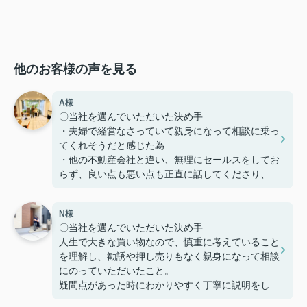
他のお客様の声を見る
A様
〇当社を選んでいただいた決め手
・夫婦で経営なさっていて親身になって相談に乗っ
てくれそうだと感じた為
・他の不動産会社と違い、無理にセールスをしてお
らず、良い点も悪い点も正直に話してくださり、好
感を持てた為、貴えにお願いする事としました
N様
〇感じたこと、良かった点、もっとこうして欲しか
〇当社を選んでいただいた決め手
ったことなど
人生で大きな買い物なので、慎重に考えていること
定期的に建築の様子を連絡いただけたり、急な質問
を理解し、勧誘や押し売りもなく親身になって相談
にも迅速に対応してくださりとても助かりました。
にのっていただいたこと。
本当にありがとうございました。
疑問点があった時にわかりやすく丁寧に説明をして
いただいたこと。