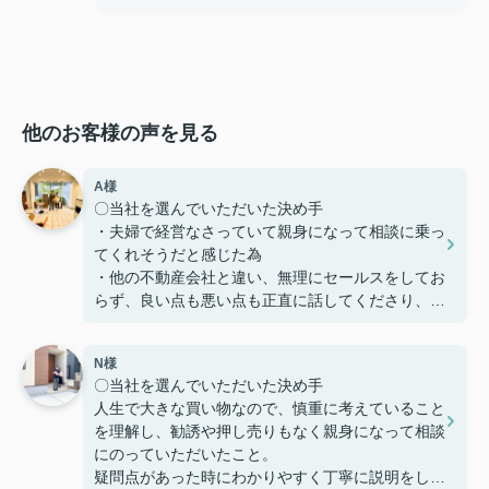
他のお客様の声を見る
A様
〇当社を選んでいただいた決め手
・夫婦で経営なさっていて親身になって相談に乗っ
てくれそうだと感じた為
・他の不動産会社と違い、無理にセールスをしてお
らず、良い点も悪い点も正直に話してくださり、好
感を持てた為、貴えにお願いする事としました
N様
〇感じたこと、良かった点、もっとこうして欲しか
〇当社を選んでいただいた決め手
ったことなど
人生で大きな買い物なので、慎重に考えていること
定期的に建築の様子を連絡いただけたり、急な質問
を理解し、勧誘や押し売りもなく親身になって相談
にも迅速に対応してくださりとても助かりました。
にのっていただいたこと。
本当にありがとうございました。
疑問点があった時にわかりやすく丁寧に説明をして