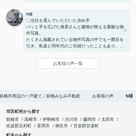
いただいたこと。
家を購入までの複雑な手続きを安心して行うことが
N様
でき、納得してから家を購入できるように客の気持
〇当社を選んでいただいた決め手
ちに寄り添う姿勢から信頼できると思い、ここで購
パッと手を広げた漆原さんと建物が映える素敵な物
入を決めました。
件写真。
たくさん掲載されている物件写真の中でも一際目を
〇感じたこと、良かった点、もっとこうして欲しか
引き、私達と同年代のご夫婦だったこともあり、こ
ったことなど
の方たちなら見学をお願いしやすそう!!という思い
住宅購入専用のLINEで連絡を取り合って、疑問点
で見学予約したのが始まりでした。真夏の暑い中で
などを気楽に聞くことや報告ができました。
お客様の声一覧
も毎回「自由にゆっくり見てください！」と長い時
疑問点に対する返信が遅いことがなく、緊急性のあ
間お付き合い下さり、こちらの不動産会社を選んで
るものはすぐ対応していただき助かりました。
良かったと思いました☺
住宅購入までの流れや進捗状況に応じてやることま
〇感じたこと、良かった点、もっとこうして欲しか
とめたものを何度も更新し作っていただきました。
前橋市周辺の一戸建て｜前橋みなみ不動産
お客様の声
N様
ったことなど
購入までの流れが想像でき、さまざまな複雑な手続
大きな買い物になるので気になったことがあるとな
きが円滑にでき助かりました。
んでもかんでも質問してしまいましたが、LINEの
市区町村から探す
返信は早く、確認しないと分からないこともすぐに
住宅販売店が関わる疑問点に対しても、みなみ不動
前橋市
高崎市
伊勢崎市
渋川市
藤岡市
太田市
確認して連絡下さったので、安心感があったのでと
産さんから連絡や確認していただきました。さらに
佐波郡玉村町
富岡市
桐生市
甘楽郡甘楽町
ても良かったと思います。
私達にわかりやすく説明していただき、手間のかか
町名から探す
夫婦共々とても信頼しております★