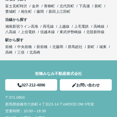
ることを進んでしていただきありがたかったです。
今後とも宜しくお願い致します!!
富士見町時沢
金井
青柳町
北代田町
下高瀬
新町
豊城町
相生町
藤岡
新田上江田町
入居前に行う建物不備の有無の確認時に、一緒に来
ていただき、私達では気がつかなった不備の点を見
沿線から探す
つけていただき丁寧さと親身になって対応していた
湘南新宿ライン高海
両毛線
上越線
上毛電鉄
高崎線
だいていると感じました。
八高線
上信電鉄
信越本線
東武伊勢崎線
北陸新幹線
駅から探す
前橋
中央前橋
新前橋
北藤岡
群馬総社
新町
城東
高崎
三俣
北高崎
前橋みなみ不動産株式会社
027-212-4896
お問い合わせ
〒371-0804
群馬県前橋市六供町４丁目23‐14 T'sWOOD OM 3号室
営業時間：
10:00～18:30