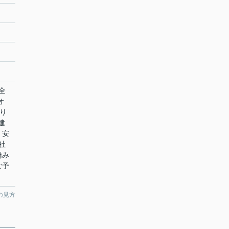
全
オ
り
建
、安
社
橋み
ご予
の見方