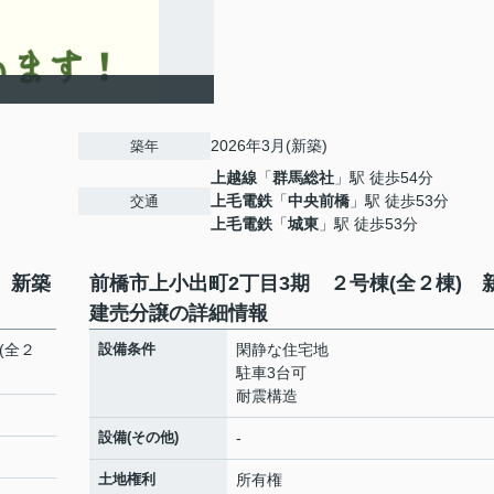
2026年3月(新築)
築年
上越線
「
群馬総社
」駅 徒歩54分
上毛電鉄
「
中央前橋
」駅 徒歩53分
交通
上毛電鉄
「
城東
」駅 徒歩53分
 新築
前橋市上小出町2丁目3期 ２号棟(全２棟) 
建売分譲の詳細情報
(全２
設備条件
閑静な住宅地
駐車3台可
耐震構造
設備(その他)
-
土地権利
所有権