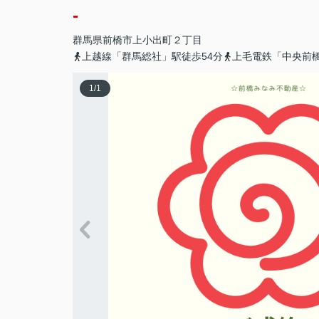
-
群馬県
前橋市
上小出町
２丁目
上越線「群馬総社」駅徒歩54分
上毛電鉄「中央前橋
1
/
1