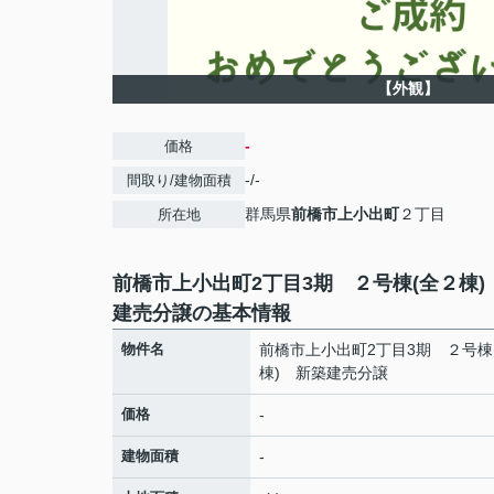
【外観】
-
価格
-/-
間取り/建物面積
群馬県
前橋市
上小出町
２丁目
所在地
前橋市上小出町2丁目3期 ２号棟(全２棟)
建売分譲の基本情報
物件名
前橋市上小出町2丁目3期 ２号棟
棟) 新築建売分譲
価格
-
建物面積
-