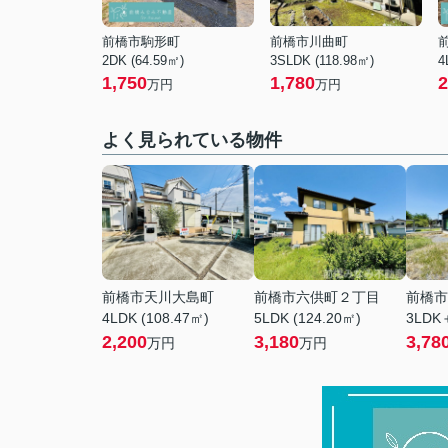
前橋市駒形町
前橋市川曲町
2DK (64.59㎡)
3SLDK (118.98㎡)
4
1,750
1,780
2
万円
万円
よく見られている物件
前橋市天川大島町
前橋市六供町２丁目
前橋市
4LDK (108.47㎡)
5LDK (124.20㎡)
3LDK＋
2,200
3,180
3,78
万円
万円