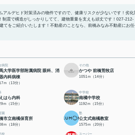
ルムアルデヒド対策済みの物件ですので、健康リスクが少ないです！劣化
震で構造がしっかりしてて、建物重量を支えも頑丈です！027-212-
戸建てをご紹介いたします！不動産のことなら、前橋みなみ不動産にお任
合病院
その他
馬大学医学部附属病院 眼科、消
かつや 前橋荒牧店
器内科病棟
1051ｍ（14分）
017ｍ（13分）
科
中学校
えはら内科
南橘中学校
129ｍ（15分）
1192ｍ（15分）
育園
塾
橋市立南橘保育所
公文式南橘教室
408ｍ（18分）
1575ｍ（20分）
学校
スーパー