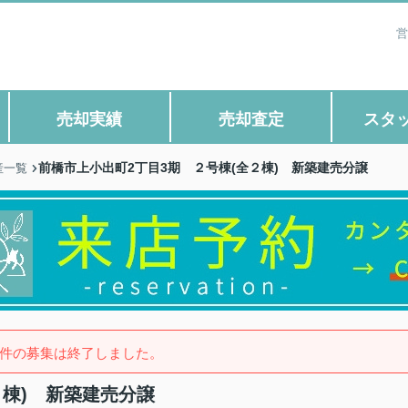
営
売却実績
売却査定
スタ
前橋市上小出町2丁目3期 ２号棟(全２棟) 新築建売分譲
産一覧
件の募集は終了しました。
２棟) 新築建売分譲