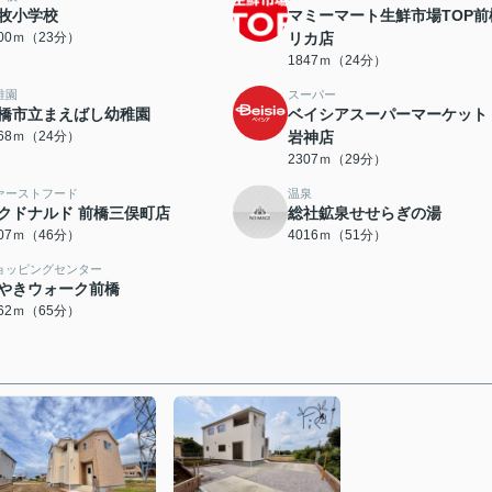
牧小学校
マミーマート生鮮市場TOP前
800ｍ（23分）
リカ店
1847ｍ（24分）
稚園
スーパー
橋市立まえばし幼稚園
ベイシアスーパーマーケット
868ｍ（24分）
岩神店
2307ｍ（29分）
ァーストフード
温泉
クドナルド 前橋三俣町店
総社鉱泉せせらぎの湯
607ｍ（46分）
4016ｍ（51分）
ョッピングセンター
やきウォーク前橋
162ｍ（65分）