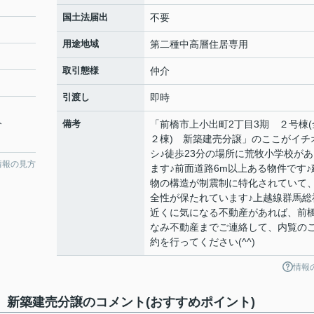
国土法届出
不要
用途地域
第二種中高層住居専用
取引態様
仲介
引渡し
即時
分
備考
「前橋市上小出町2丁目3期 ２号棟(
２棟) 新築建売分譲」のここがイチ
シ♪徒歩23分の場所に荒牧小学校があ
情報の見方
ます♪前面道路6m以上ある物件です♪
物の構造が制震制に特化されていて
全性が保たれています♪上越線群馬総
近くに気になる不動産があれば、前
なみ不動産までご連絡して、内覧の
約を行ってください(^^)
情報
) 新築建売分譲のコメント(おすすめポイント)