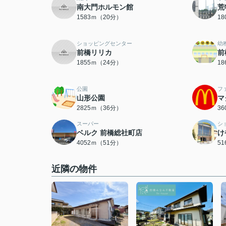
南大門ホルモン館
荒
1583ｍ（20分）
1
ショッピングセンター
幼
前橋リリカ
前
1855ｍ（24分）
1
公園
フ
山形公園
マ
2825ｍ（36分）
3
スーパー
シ
ベルク 前橋総社町店
け
4052ｍ（51分）
5
近隣の物件