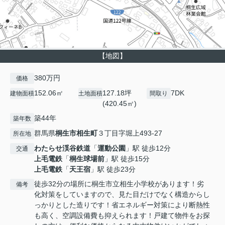
【地図】
380万円
価格
152.06㎡
127.18坪
7DK
建物面積
土地面積
間取り
(420.45㎡)
築44年
築年数
群馬県
桐生市
相生町
３丁目字堀上493-27
所在地
わたらせ渓谷鉄道
「
運動公園
」駅 徒歩12分
交通
上毛電鉄
「
桐生球場前
」駅 徒歩15分
上毛電鉄
「
天王宿
」駅 徒歩23分
徒歩32分の場所に桐生市立相生小学校があります！劣
備考
化対策をしていますので、見た目だけでなく構造からし
っかりとした造りです！省エネルギー対策により断熱性
も高く、空調設備費も抑えられます！戸建て物件をお探