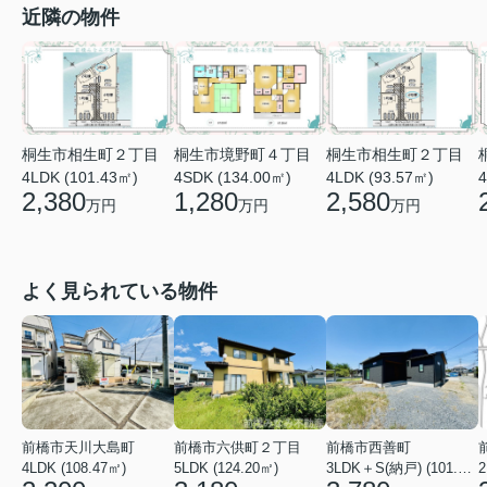
近隣の物件
桐生市相生町２丁目
桐生市境野町４丁目
桐生市相生町２丁目
4LDK (101.43㎡)
4SDK (134.00㎡)
4LDK (93.57㎡)
4
2,380
1,280
2,580
万円
万円
万円
よく見られている物件
前橋市天川大島町
前橋市六供町２丁目
前橋市西善町
4LDK (108.47㎡)
5LDK (124.20㎡)
3LDK＋S(納戸) (101.02㎡)
2