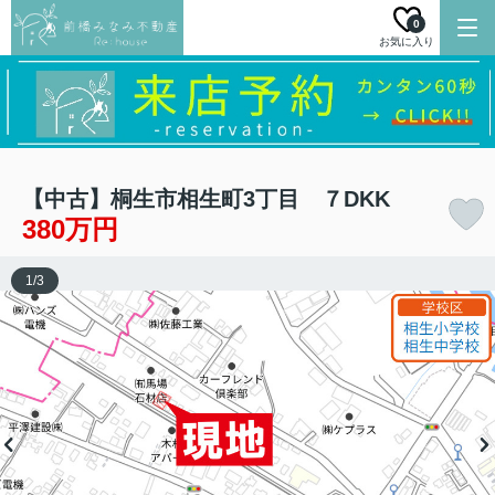
0
お気に入り
【中古】桐生市相生町3丁目 ７DKK
380万円
1
/
3