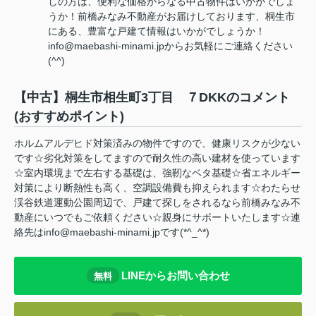
しの方は、便利な価格からなる中古物件はいかがでしょ
うか！前橋みなみ不動産がお届けしております、桐生市
にある、豊富な戸建て情報はいかがでしょうか！
info@maebashi-minami.jpからお気軽にご連絡ください
(^^)
【中古】桐生市相生町3丁目 ７DKKのコメント
(おすすめポイント)
ホルムアルデヒド対策済みの物件ですので、健康リスクが少ない
です☆劣化対策をしてますので耐久性の高い建材を使っています
☆室内環境まで左右する基礎は、強靭なベタ基礎☆省エネルギー
対策により断熱性も高く、空調設備費も抑えられます☆わたらせ
渓谷鉄道運動公園周辺で、戸建て探しをされるなら前橋みなみ不
動産にいつでもご依頼ください☆親身にサポートいたします☆連
絡先はinfo@maebashi-minami.jpです(*^_^*)
LINEからお問い合わせ
無料