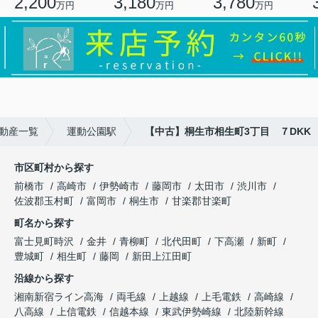
2,200
3,180
3,780
万円
万円
万円
動産一覧
運動公園駅
【中古】桐生市相生町3丁目 ７DKK
市区町村から探す
前橋市
高崎市
伊勢崎市
藤岡市
太田市
渋川市
佐波郡玉村町
富岡市
桐生市
甘楽郡甘楽町
町名から探す
富士見町時沢
金井
青柳町
北代田町
下高瀬
新町
豊城町
相生町
藤岡
新田上江田町
沿線から探す
湘南新宿ライン高海
両毛線
上越線
上毛電鉄
高崎線
八高線
上信電鉄
信越本線
東武伊勢崎線
北陸新幹線