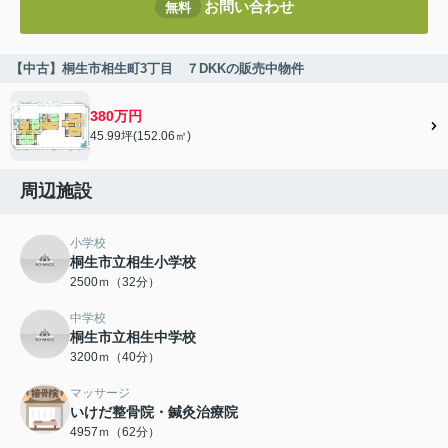
お問い合わせ
無料
【中古】桐生市相生町3丁目 ７DKKの販売中物件
380万円
45.99坪(152.06㎡)
周辺施設
小学校
桐生市立相生小学校
2500ｍ（32分）
中学校
桐生市立相生中学校
3200ｍ（40分）
マッサージ
いけだ整骨院・鍼灸治療院
4957ｍ（62分）