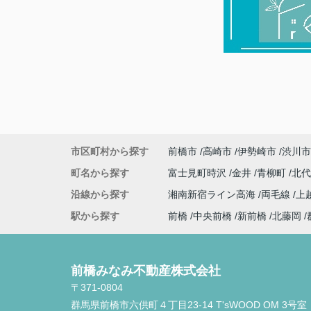
市区町村から探す
前橋市
高崎市
伊勢崎市
渋川市
町名から探す
富士見町時沢
金井
青柳町
北
沿線から探す
湘南新宿ライン高海
両毛線
上
駅から探す
前橋
中央前橋
新前橋
北藤岡
前橋みなみ不動産株式会社
〒371-0804
群馬県前橋市六供町４丁目23‐14 T'sWOOD OM 3号室