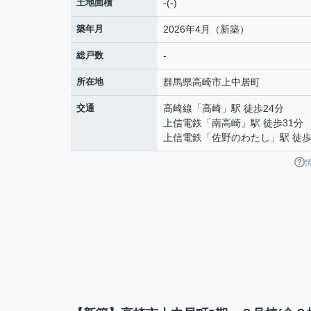
土地面積
-(-)
築年月
2026年4月（新築）
総戸数
-
所在地
群馬県
高崎市
上中居町
交通
高崎線
「
高崎
」駅 徒歩24分
上信電鉄
「
南高崎
」駅 徒歩31分
上信電鉄
「
佐野のわたし
」駅 徒歩