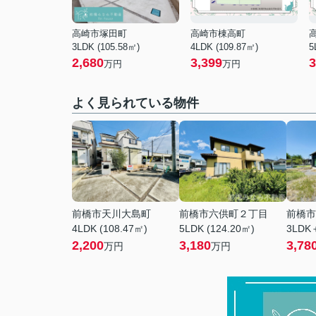
高崎市塚田町
高崎市棟高町
3LDK (105.58㎡)
4LDK (109.87㎡)
5
2,680
3,399
3
万円
万円
よく見られている物件
前橋市天川大島町
前橋市六供町２丁目
前橋市
4LDK (108.47㎡)
5LDK (124.20㎡)
3LDK＋
2,200
3,180
3,78
万円
万円