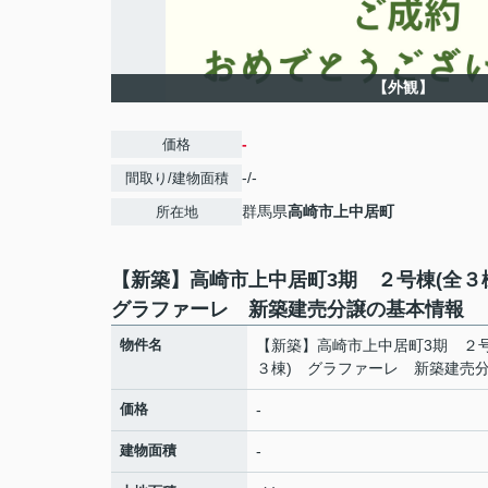
【外観】
-
価格
-/-
間取り/建物面積
群馬県
高崎市
上中居町
所在地
【新築】高崎市上中居町3期 ２号棟(全
グラファーレ 新築建売分譲の基本情報
物件名
【新築】高崎市上中居町3期 ２号
３棟) グラファーレ 新築建売
価格
-
建物面積
-