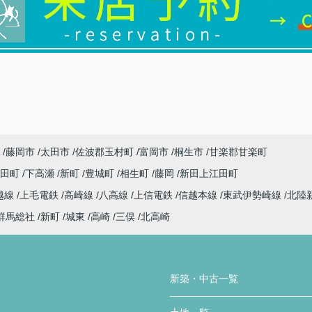
藤岡市
太田市
佐波郡玉村町
富岡市
桐生市
甘楽郡甘楽町
代田町
下高瀬
新町
豊城町
相生町
藤岡
新田上江田町
越線
上毛電鉄
高崎線
八高線
上信電鉄
信越本線
東武伊勢崎線
北陸
群馬総社
新町
城東
高崎
三俣
北高崎
新築・中古一覧