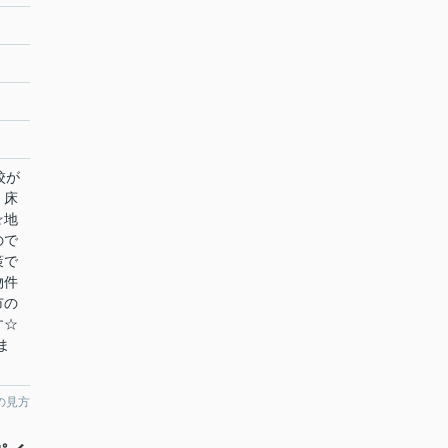
校が
、床
☆地
ので
策で
物件
市の
す☆
ま
の見方