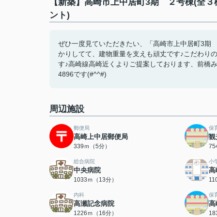
【新築】高崎市上中居町3期 ２号棟(全３
ント)
ぜひ一度見ていただきたい、「高崎市上中居町3期 
かりしてて、建物重量を支えも頑丈です♪こだわり
す♪高崎線高崎近くよりご提案しております、前橋みな
4896です(#^^#)
周辺施設
郵便局
保
高崎上中居郵便局
観
339ｍ（5分）
7
総合病院
小
中央病院
高
1033ｍ（13分）
1
内科
保
高瀬記念病院
高
1226ｍ（16分）
1