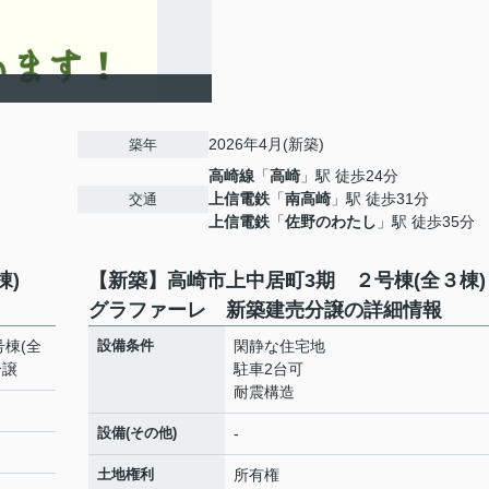
2026年4月(新築)
築年
高崎線
「
高崎
」駅 徒歩24分
上信電鉄
「
南高崎
」駅 徒歩31分
交通
上信電鉄
「
佐野のわたし
」駅 徒歩35分
３棟)
【新築】高崎市上中居町3期 ２号棟(全３棟
グラファーレ 新築建売分譲の詳細情報
棟(全
設備条件
閑静な住宅地
分譲
駐車2台可
耐震構造
設備(その他)
-
土地権利
所有権