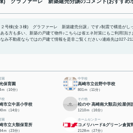
棟) グラファーレ 新築建売分譲のコメント(おすすめ
２号棟(全３棟) グラファーレ 新築建売分譲」です♪制震で構造がし
のある方も多い、新築の戸建て物件♪こちらは省エネ対策にもご利用頂け
み不動産ならではの戸建て情報を是非ご覧ください♪連絡先は027-212
育園
中学校
光保育園
高崎市立佐野中学校
54ｍ（10分）
801ｍ（11分）
学校
その他
崎市立中居小学校
松のや 高崎南大類店(松屋併設
100ｍ（14分）
1210ｍ（16分）
育園
ホームセンター
崎市立大類保育所
コメリハード&グリーン倉賀
834ｍ（23分）
2128ｍ（27分）