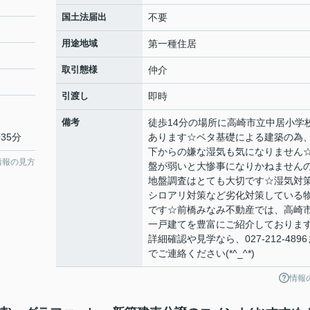
国土法届出
不要
用途地域
第一種住居
取引態様
仲介
引渡し
即時
備考
徒歩14分の場所に高崎市立中居小学
35分
あります☆ベタ基礎による建築の為
下からの嫌な湿気も気になりません
情報の見方
盤が弱いと大惨事になりかねません
地盤調査はとても大切です☆湿気対
シロアリ対策など劣化対策している
です☆前橋みなみ不動産では、高崎
一戸建てを豊富にご紹介しておりま
詳細確認や見学なら、027-212-4896
でご連絡ください(*^_^*)
情報