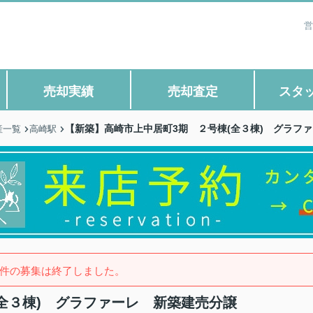
営
売却実績
売却査定
スタ
【新築】高崎市上中居町3期 ２号棟(全３棟) グラフ
産一覧
高崎駅
件の募集は終了しました。
全３棟) グラファーレ 新築建売分譲