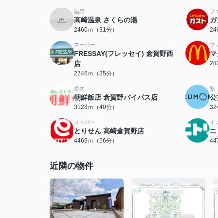
温泉
フ
高崎温泉 さくらの湯
ガ
2460ｍ（31分）
2
スーパー
フ
FRESSAY(フレッセイ) 倉賀野西
マ
店
2
2746ｍ（35分）
焼肉
塾
朝鮮飯店 倉賀野バイパス店
公
3128ｍ（40分）
3
スーパー
イ
とりせん 高崎倉賀野店
ニ
4469ｍ（56分）
4
近隣の物件