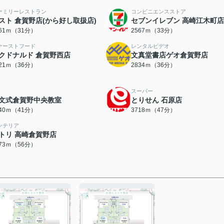
ァミリーレストラン
コンビニエンスストア
スト 倉賀野店(から好し取扱店)
セブンイレブン 高崎江木町店
461ｍ（31分）
2567ｍ（33分）
ァーストフード
レンタルビデオ
クドナルド 倉賀野西店
文真堂書店ゲオ倉賀野店
821ｍ（36分）
2834ｍ（36分）
スーパー
文式倉賀野中央教室
とりせん 石原店
240ｍ（41分）
3718ｍ（47分）
ンテリア
トリ 高崎倉賀野店
473ｍ（56分）