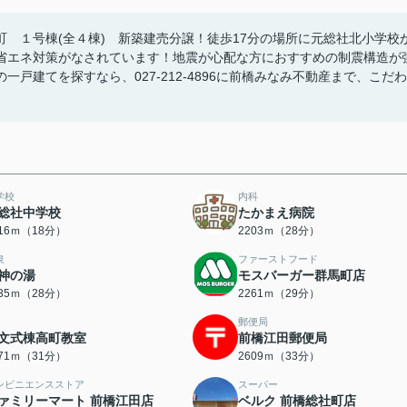
 １号棟(全４棟) 新築建売分譲！徒歩17分の場所に元総社北小学校
省エネ対策がなされています！地震が心配な方におすすめの制震構造が
戸建てを探すなら、027-212-4896に前橋みなみ不動産まで、こだわ
学校
内科
総社中学校
たかまえ病院
416ｍ（18分）
2203ｍ（28分）
泉
ファーストフード
神の湯
モスバーガー群馬町店
235ｍ（28分）
2261ｍ（29分）
郵便局
文式棟高町教室
前橋江田郵便局
471ｍ（31分）
2609ｍ（33分）
ンビニエンスストア
スーパー
ァミリーマート 前橋江田店
ベルク 前橋総社町店