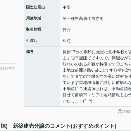
国土法届出
不要
用途地域
第一種中高層住居専用
取引態様
仲介
引渡し
即時
備考
徒歩17分の場所に元総社北小学校が
ます◎平屋建てですので、簡潔なが
味わいのある外観が特徴です◎こち
情報の見方
土地は前面道路6m以上です◎劣化対
をしてますので耐久性の高い建材を
ています◎地域情報に詳しい前橋み
不動産にご連絡頂ければ、不動産情
併せて前橋市エリアの地域情報もお
いたします(^_^)
情報
棟) 新築建売分譲のコメント(おすすめポイント)