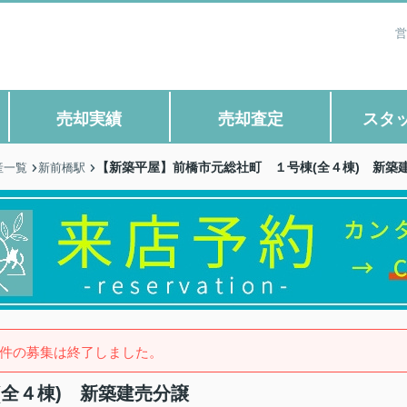
営
売却実績
売却査定
スタ
【新築平屋】前橋市元総社町 １号棟(全４棟) 新築
産一覧
新前橋駅
件の募集は終了しました。
全４棟) 新築建売分譲