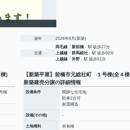
2026年8月(新築)
築年
両毛線
「
新前橋
」駅 徒歩27分
上越線
「
群馬総社
」駅 徒歩50分
交通
上越線
「
井野
」駅 徒歩51分
４棟)
【新築平屋】前橋市元総社町 １号棟(全４
新築建売分譲の詳細情報
号棟
設備条件
閑静な住宅地
駐車2台可
耐震構造
設備(その他)
-
土地権利
所有権