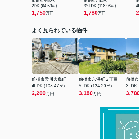
2DK (64.59㎡)
3SLDK (118.98㎡)
4
1,750
1,780
2
万円
万円
よく見られている物件
前橋市天川大島町
前橋市六供町２丁目
前橋市
4LDK (108.47㎡)
5LDK (124.20㎡)
3LDK＋
2,200
3,180
3,78
万円
万円