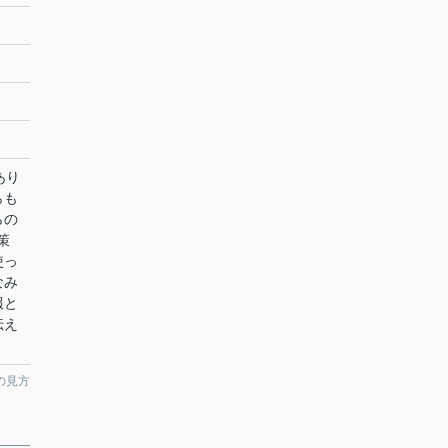
あり
らも
らの
策
使っ
なみ
報と
伝え
の見方