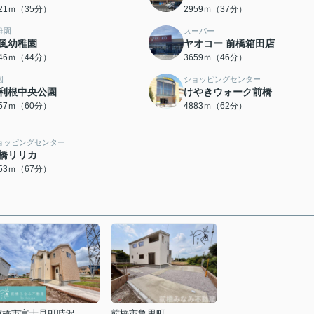
721ｍ（35分）
2959ｍ（37分）
稚園
スーパー
風幼稚園
ヤオコー 前橋箱田店
446ｍ（44分）
3659ｍ（46分）
園
ショッピングセンター
利根中央公園
けやきウォーク前橋
757ｍ（60分）
4883ｍ（62分）
ョッピングセンター
橋リリカ
353ｍ（67分）
前橋市富士見町時沢
前橋市亀里町