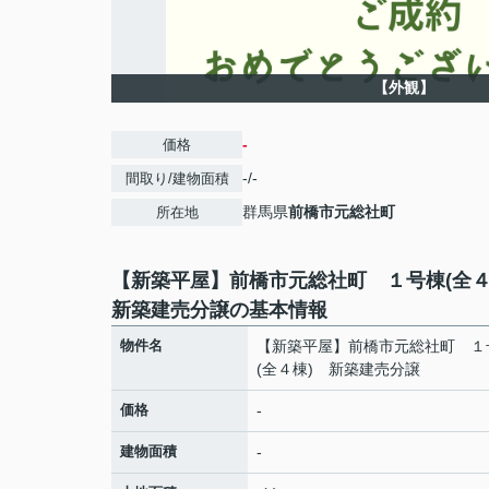
【外観】
-
価格
-/-
間取り/建物面積
群馬県
前橋市
元総社町
所在地
【新築平屋】前橋市元総社町 １号棟(全
新築建売分譲の基本情報
物件名
【新築平屋】前橋市元総社町 １
(全４棟) 新築建売分譲
価格
-
建物面積
-