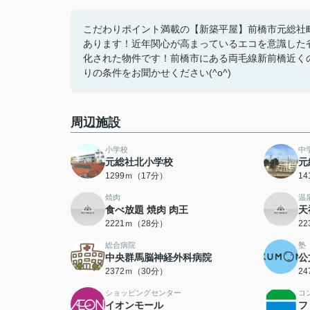
こだわりポイント満載の【新築平屋】前橋市元総社町
あります！近年関心が高まっているエコを意識した
化された物件です！前橋市にある両毛線新前橋近くの一
りの条件をお聞かせください(^o^)
周辺施設
小学校
中
元総社北小学校
元
1299ｍ（17分）
1
焼肉
温
食べ放題 焼肉 肉王
天
2221ｍ（28分）
2
総合病院
塾
中央群馬脳神経外科病院
公
2372ｍ（30分）
2
ショッピングセンター
コ
イオンモール
フ