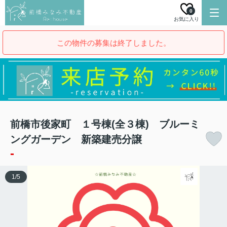
0
お気に入り
この物件の募集は終了しました。
前橋市後家町 １号棟(全３棟) ブルーミ
ングガーデン 新築建売分譲
-
1
/
5