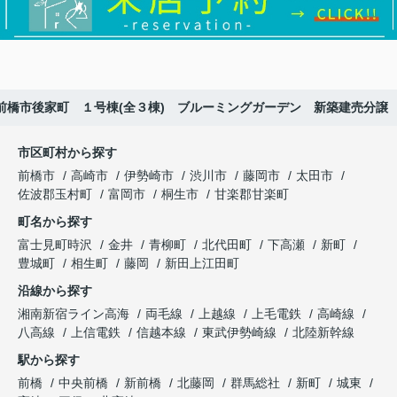
前橋市後家町 １号棟(全３棟) ブルーミングガーデン 新築建売分譲
市区町村から探す
前橋市
高崎市
伊勢崎市
渋川市
藤岡市
太田市
佐波郡玉村町
富岡市
桐生市
甘楽郡甘楽町
町名から探す
富士見町時沢
金井
青柳町
北代田町
下高瀬
新町
豊城町
相生町
藤岡
新田上江田町
沿線から探す
湘南新宿ライン高海
両毛線
上越線
上毛電鉄
高崎線
八高線
上信電鉄
信越本線
東武伊勢崎線
北陸新幹線
駅から探す
前橋
中央前橋
新前橋
北藤岡
群馬総社
新町
城東