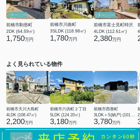
前橋市川曲町
前橋市富士見町時沢
前橋市駒形町
3SLDK (118.98㎡)
4LDK (112.61㎡)
4
2DK (64.59㎡)
1,780
2,380
1,750
万円
万円
万円
よく見られている物件
前橋市天川大島町
前橋市六供町２丁目
前橋市西善町
4LDK (108.47㎡)
5LDK (124.20㎡)
3LDK＋S(納戸) (101.02㎡)
2
2,200
3,180
3,780
万円
万円
万円