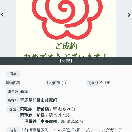
【外観】
-
価格
-
-(-)
4LDK
建物面積
土地面積
間取り
新築
築年数
群馬県
前橋市
後家町
所在地
両毛線
「
新前橋
」駅 徒歩26分
交通
両毛線
「
前橋
」駅 徒歩40分
上毛電鉄
「
中央前橋
」駅 徒歩53分
「前橋市後家町 １号棟(全３棟) ブルーミングガーデ
備考