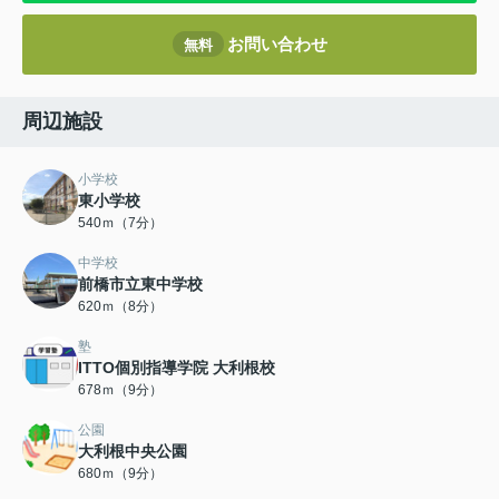
お問い合わせ
無料
周辺施設
小学校
東小学校
540ｍ（7分）
中学校
前橋市立東中学校
620ｍ（8分）
塾
ITTO個別指導学院 大利根校
678ｍ（9分）
公園
大利根中央公園
680ｍ（9分）