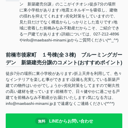
ン 新築建売分譲」のここがイチオシ♪徒歩7分の場所
に東小学校があります♪地震エネルギーを吸収し、建物
の揺れを抑えてくれます♪劣化対策をしていますので、
見た目だけでなく構造からしっかりとした造りです♪地
域に密着した前橋みなみ不動産だからこそ、ご紹介でき
る一戸建てがあります♪詳細については、027-212-4896
やinfo@maebashi-minami.jpからご質問ください(*^_^*)
前橋市後家町 １号棟(全３棟) ブルーミングガー
デン 新築建売分譲のコメント(おすすめポイント)
徒歩7分の場所に東小学校があります♪折上天井を利用して、色々
なインテリアを楽しむ事ができます♪設備も充実している新築戸
建ての物件はいかがでしょうか♪劣化対策をしてますので耐久性
の高い建材を使っています♪前橋市で、日々健やかに過ごせる戸
建てを前橋みなみ不動産がお届けいたします♪気になる方は、
info@maebashi-minami.jpまで遠慮なくご連絡ください(*^^*)
LINEからお問い合わせ
無料