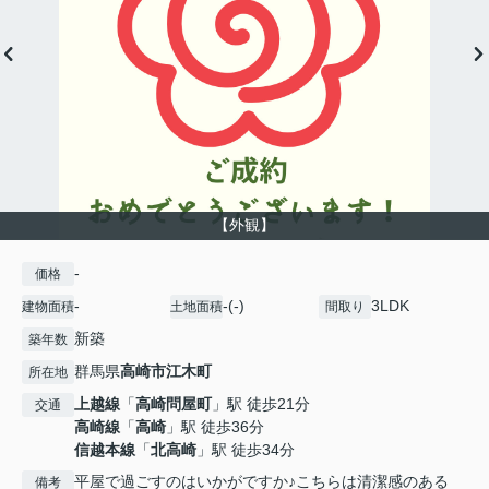
【外観】
-
価格
-
-(-)
3LDK
建物面積
土地面積
間取り
新築
築年数
群馬県
高崎市
江木町
所在地
上越線
「
高崎問屋町
」駅 徒歩21分
交通
高崎線
「
高崎
」駅 徒歩36分
信越本線
「
北高崎
」駅 徒歩34分
平屋で過ごすのはいかがですか♪こちらは清潔感のある
備考