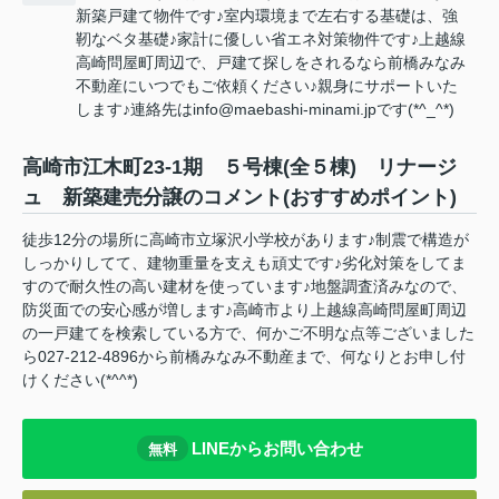
新築戸建て物件です♪室内環境まで左右する基礎は、強
靭なベタ基礎♪家計に優しい省エネ対策物件です♪上越線
高崎問屋町周辺で、戸建て探しをされるなら前橋みなみ
不動産にいつでもご依頼ください♪親身にサポートいた
します♪連絡先はinfo@maebashi-minami.jpです(*^_^*)
高崎市江木町23-1期 ５号棟(全５棟) リナージ
ュ 新築建売分譲のコメント(おすすめポイント)
徒歩12分の場所に高崎市立塚沢小学校があります♪制震で構造が
しっかりしてて、建物重量を支えも頑丈です♪劣化対策をしてま
すので耐久性の高い建材を使っています♪地盤調査済みなので、
防災面での安心感が増します♪高崎市より上越線高崎問屋町周辺
の一戸建てを検索している方で、何かご不明な点等ございました
ら027-212-4896から前橋みなみ不動産まで、何なりとお申し付
けください(*^^*)
LINEからお問い合わせ
無料