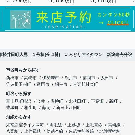
万円
万円
万円
市松井田町人見 １号棟(全２棟) いろどりアイタウン 新築建売分譲
市区町村から探す
前橋市
高崎市
伊勢崎市
渋川市
藤岡市
太田市
佐波郡玉村町
富岡市
桐生市
甘楽郡甘楽町
町名から探す
富士見町時沢
金井
青柳町
北代田町
下高瀬
新町
豊城町
相生町
藤岡
新田上江田町
沿線から探す
湘南新宿ライン高海
両毛線
上越線
上毛電鉄
高崎線
八高線
上信電鉄
信越本線
東武伊勢崎線
北陸新幹線