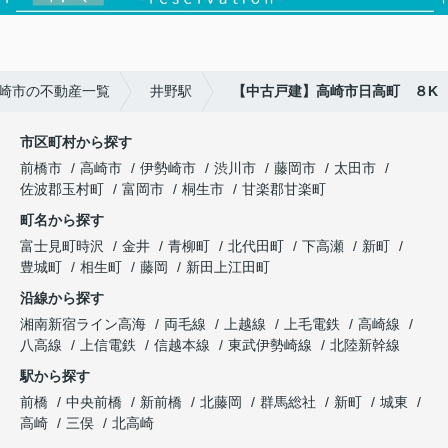
崎市の不動産一覧
井野駅
【中古戸建】高崎市日高町 ８K
市区町村から探す
前橋市
高崎市
伊勢崎市
渋川市
藤岡市
太田市
佐波郡玉村町
富岡市
桐生市
甘楽郡甘楽町
町名から探す
富士見町時沢
金井
青柳町
北代田町
下高瀬
新町
豊城町
相生町
藤岡
新田上江田町
沿線から探す
湘南新宿ライン高海
両毛線
上越線
上毛電鉄
高崎線
八高線
上信電鉄
信越本線
東武伊勢崎線
北陸新幹線
駅から探す
前橋
中央前橋
新前橋
北藤岡
群馬総社
新町
城東
高崎
三俣
北高崎