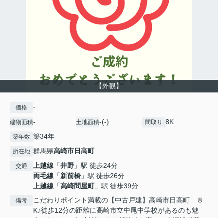
【外観】
-
価格
-
-(-)
8K
建物面積
土地面積
間取り
築34年
築年数
群馬県
高崎市
日高町
所在地
上越線
「
井野
」駅 徒歩24分
交通
両毛線
「
新前橋
」駅 徒歩26分
上越線
「
高崎問屋町
」駅 徒歩39分
こだわりポイント満載の【中古戸建】高崎市日高町 ８
備考
K♪徒歩12分の距離に高崎市立中尾中学校があるのも魅