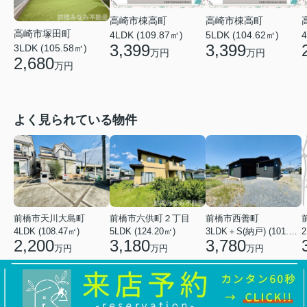
高崎市棟高町
高崎市棟高町
高崎市塚田町
4LDK (109.87㎡)
5LDK (104.62㎡)
4
3,399
3,399
3LDK (105.58㎡)
万円
万円
2,680
万円
よく見られている物件
前橋市天川大島町
前橋市六供町２丁目
前橋市西善町
4LDK (108.47㎡)
5LDK (124.20㎡)
3LDK＋S(納戸) (101.02㎡)
2
2,200
3,180
3,780
万円
万円
万円