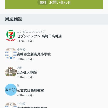
お問い合わせ
無料
周辺施設
コンビニエンスストア
セブンイレブン 高崎日高町店
317ｍ（4分）
小学校
高崎市立新高尾小学校
350ｍ（5分）
内科
たかまえ病院
658ｍ（9分）
塾
公文式日高町教室
708ｍ（9分）
中学校