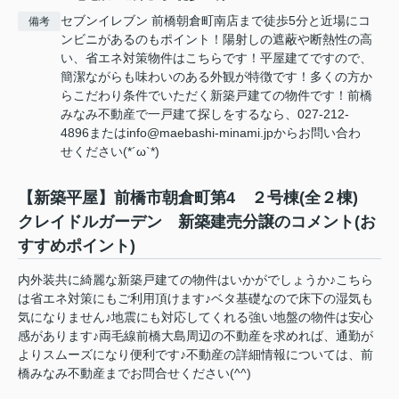
セブンイレブン 前橋朝倉町南店まで徒歩5分と近場にコ
備考
ンビニがあるのもポイント！陽射しの遮蔽や断熱性の高
い、省エネ対策物件はこちらです！平屋建てですので、
簡潔ながらも味わいのある外観が特徴です！多くの方か
らこだわり条件でいただく新築戸建ての物件です！前橋
みなみ不動産で一戸建て探しをするなら、027-212-
4896またはinfo@maebashi-minami.jpからお問い合わ
せください(*´ω`*)
【新築平屋】前橋市朝倉町第4 ２号棟(全２棟)
クレイドルガーデン 新築建売分譲のコメント(お
すすめポイント)
内外装共に綺麗な新築戸建ての物件はいかがでしょうか♪こちら
は省エネ対策にもご利用頂けます♪ベタ基礎なので床下の湿気も
気になりません♪地震にも対応してくれる強い地盤の物件は安心
感があります♪両毛線前橋大島周辺の不動産を求めれば、通勤が
よりスムーズになり便利です♪不動産の詳細情報については、前
橋みなみ不動産までお問合せください(^^)