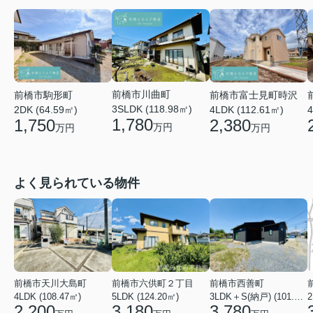
前橋市川曲町
前橋市富士見町時沢
前橋市駒形町
3SLDK (118.98㎡)
4LDK (112.61㎡)
4
2DK (64.59㎡)
1,780
2,380
1,750
万円
万円
万円
よく見られている物件
前橋市天川大島町
前橋市六供町２丁目
前橋市西善町
4LDK (108.47㎡)
5LDK (124.20㎡)
3LDK＋S(納戸) (101.02㎡)
2
2,200
3,180
3,780