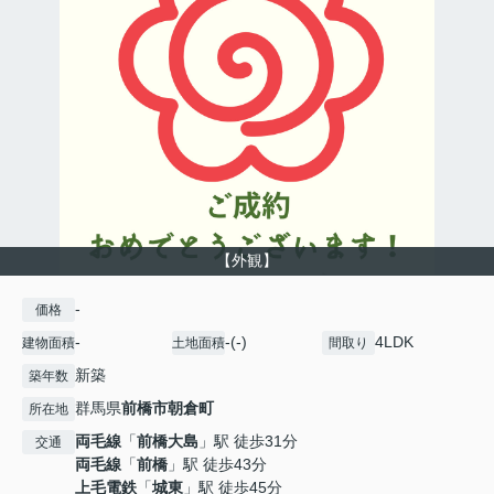
【外観】
-
価格
-
-(-)
4LDK
建物面積
土地面積
間取り
新築
築年数
群馬県
前橋市
朝倉町
所在地
両毛線
「
前橋大島
」駅 徒歩31分
交通
両毛線
「
前橋
」駅 徒歩43分
上毛電鉄
「
城東
」駅 徒歩45分