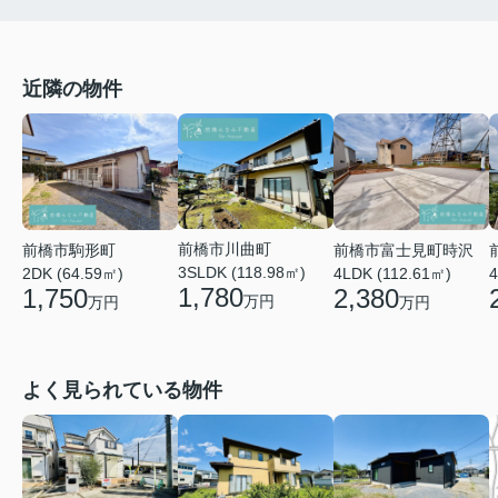
近隣の物件
前橋市川曲町
前橋市富士見町時沢
前橋市駒形町
3SLDK (118.98㎡)
4LDK (112.61㎡)
4
2DK (64.59㎡)
1,780
2,380
1,750
万円
万円
万円
よく見られている物件