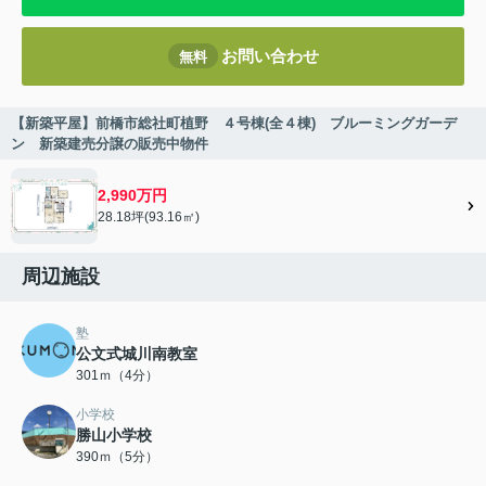
お問い合わせ
無料
【新築平屋】前橋市総社町植野 ４号棟(全４棟) ブルーミングガーデ
ン 新築建売分譲の販売中物件
2,990万円
28.18坪(93.16㎡)
周辺施設
塾
公文式城川南教室
301ｍ（4分）
小学校
勝山小学校
390ｍ（5分）