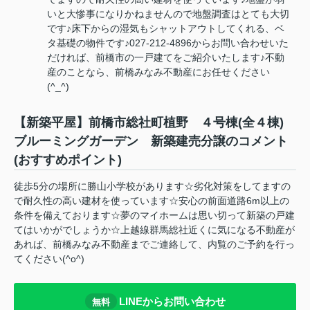
いと大惨事になりかねませんので地盤調査はとても大切
です♪床下からの湿気もシャットアウトしてくれる、ベ
タ基礎の物件です♪027-212-4896からお問い合わせいた
だければ、前橋市の一戸建てをご紹介いたします♪不動
産のことなら、前橋みなみ不動産にお任せください
(^_^)
【新築平屋】前橋市総社町植野 ４号棟(全４棟)
ブルーミングガーデン 新築建売分譲のコメント
(おすすめポイント)
徒歩5分の場所に勝山小学校があります☆劣化対策をしてますの
で耐久性の高い建材を使っています☆安心の前面道路6m以上の
条件を備えております☆夢のマイホームは思い切って新築の戸建
てはいかがでしょうか☆上越線群馬総社近くに気になる不動産が
あれば、前橋みなみ不動産までご連絡して、内覧のご予約を行っ
てください(^o^)
LINEからお問い合わせ
無料