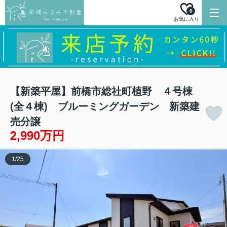
0
お気に入り
【新築平屋】前橋市総社町植野 ４号棟
(全４棟) ブルーミングガーデン 新築建
売分譲
2,990万円
1
/
25