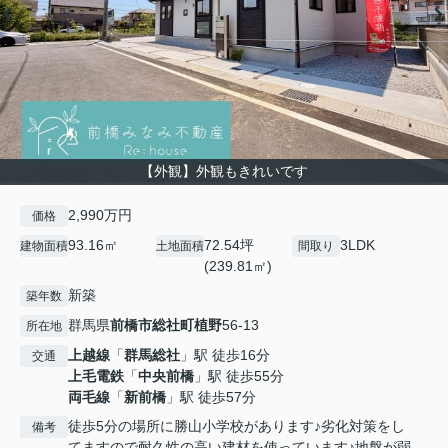
【外観】外観もきれいです
2,990万円
価格
93.16㎡
72.54坪
3LDK
建物面積
土地面積
間取り
(239.81㎡)
新築
築年数
群馬県
前橋市
総社町植野
56-13
所在地
上越線
「
群馬総社
」駅 徒歩16分
交通
上毛電鉄
「
中央前橋
」駅 徒歩55分
両毛線
「
新前橋
」駅 徒歩57分
徒歩5分の場所に勝山小学校があります♪劣化対策をし
備考
てますので耐久性の高い建材を使っています♪地盤が弱