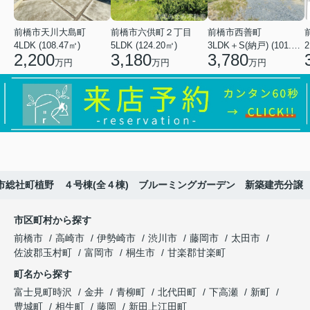
前橋市天川大島町
前橋市六供町２丁目
前橋市西善町
4LDK (108.47㎡)
5LDK (124.20㎡)
3LDK＋S(納戸) (101.02㎡)
2
2,200
3,180
3,780
万円
万円
万円
市総社町植野 ４号棟(全４棟) ブルーミングガーデン 新築建売分譲
市区町村から探す
前橋市
高崎市
伊勢崎市
渋川市
藤岡市
太田市
佐波郡玉村町
富岡市
桐生市
甘楽郡甘楽町
町名から探す
富士見町時沢
金井
青柳町
北代田町
下高瀬
新町
豊城町
相生町
藤岡
新田上江田町