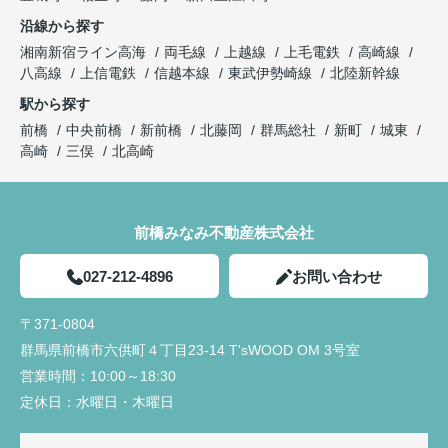
沿線から探す
湘南新宿ライン高海
両毛線
上越線
上毛電鉄
高崎線
八高線
上信電鉄
信越本線
東武伊勢崎線
北陸新幹線
駅から探す
前橋
中央前橋
新前橋
北藤岡
群馬総社
新町
城東
高崎
三俣
北高崎
前橋みなみ不動産株式会社
027-212-4896
お問い合わせ
〒371-0804
群馬県前橋市六供町４丁目23‐14 T'sWOOD OM 3号室
営業時間：
10:00～18:30
定休日：
水曜日・木曜日