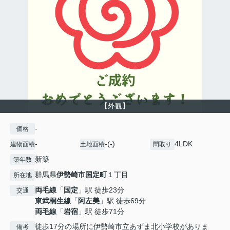
【外観】
-
価格
-
-(-)
4LDK
建物面積
土地面積
間取り
新築
築年数
群馬県
伊勢崎市
国定町
１丁目
所在地
両毛線
「
国定
」駅 徒歩23分
交通
東武桐生線
「
阿左美
」駅 徒歩69分
両毛線
「
岩宿
」駅 徒歩71分
徒歩17分の場所に伊勢崎市立あずま北小学校がありま
備考