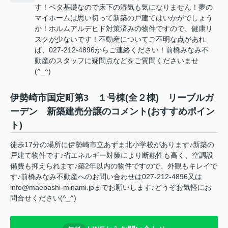
す！ベタ基礎なので床下の湿気も気になりません！夢の
マイホームは思い切って新築の戸建てはいかがでしょう
か！ホルムアルデヒド対策済みの物件ですので、健康リ
スクが少ないです！不動産についてご不明な点があれ
ば、027-212-4896からご連絡ください！前橋みなみ不
動産のスタッフに疑問点などをご質問くださいませ
(^_^)
伊勢崎市国定町第3 １号棟(全２棟) リーブルガ
ーデン 新築建売分譲のコメント(おすすめポイン
ト)
徒歩17分の場所に伊勢崎市立あずま北小学校があります♪新築の
戸建て物件です♪省エネルギー対策により断熱性も高く、空調設
備費も抑えられます♪築2年以内の物件ですので、外観もキレイで
す♪前橋みなみ不動産へのお問い合わせは027-212-4896又は
info@maebashi-minami.jpまでお願いします♪どうぞお気軽にお
問合せください(^_^)