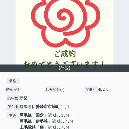
【外観】
-
価格
-
-(-)
4LDK
建物面積
土地面積
間取り
新築
築年数
群馬県
伊勢崎市
市場町
１丁目
所在地
両毛線
「
国定
」駅 徒歩35分
交通
両毛線
「
伊勢崎
」駅 徒歩73分
上毛電鉄
「
膳
」駅 徒歩75分