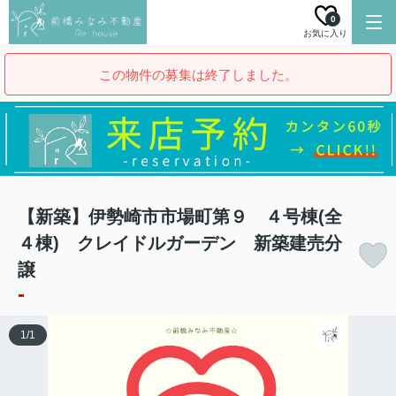
0
お気に入り
この物件の募集は終了しました。
【新築】伊勢崎市市場町第９ ４号棟(全
４棟) クレイドルガーデン 新築建売分
譲
-
1
/
1