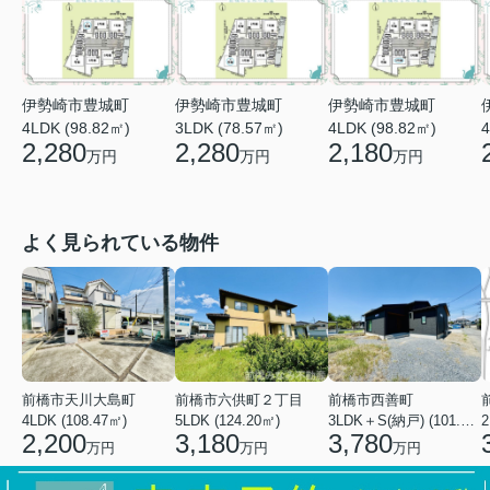
伊勢崎市豊城町
伊勢崎市豊城町
伊勢崎市豊城町
4LDK (98.82㎡)
3LDK (78.57㎡)
4LDK (98.82㎡)
4
2,280
2,280
2,180
万円
万円
万円
よく見られている物件
前橋市天川大島町
前橋市六供町２丁目
前橋市西善町
4LDK (108.47㎡)
5LDK (124.20㎡)
3LDK＋S(納戸) (101.02㎡)
2
2,200
3,180
3,780
万円
万円
万円