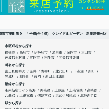
崎市市場町第９ ４号棟(全４棟) クレイドルガーデン 新築建売分譲
市区町村から探す
前橋市
高崎市
伊勢崎市
渋川市
藤岡市
太田市
佐波郡玉村町
富岡市
桐生市
甘楽郡甘楽町
町名から探す
富士見町時沢
金井
青柳町
北代田町
下高瀬
新町
豊城町
相生町
藤岡
新田上江田町
沿線から探す
湘南新宿ライン高海
両毛線
上越線
上毛電鉄
高崎線
八高線
上信電鉄
信越本線
東武伊勢崎線
北陸新幹線
駅から探す