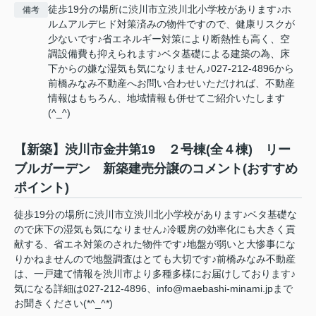
徒歩19分の場所に渋川市立渋川北小学校があります♪ホ
備考
ルムアルデヒド対策済みの物件ですので、健康リスクが
少ないです♪省エネルギー対策により断熱性も高く、空
調設備費も抑えられます♪ベタ基礎による建築の為、床
下からの嫌な湿気も気になりません♪027-212-4896から
前橋みなみ不動産へお問い合わせいただければ、不動産
情報はもちろん、地域情報も併せてご紹介いたします
(^_^)
【新築】渋川市金井第19 ２号棟(全４棟) リー
ブルガーデン 新築建売分譲のコメント(おすすめ
ポイント)
徒歩19分の場所に渋川市立渋川北小学校があります♪ベタ基礎な
ので床下の湿気も気になりません♪冷暖房の効率化にも大きく貢
献する、省エネ対策のされた物件です♪地盤が弱いと大惨事にな
りかねませんので地盤調査はとても大切です♪前橋みなみ不動産
は、一戸建て情報を渋川市より多種多様にお届けしております♪
気になる詳細は027-212-4896、info@maebashi-minami.jpまで
お聞きください(*^_^*)