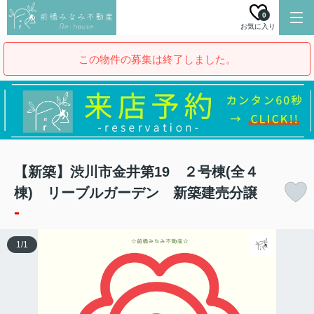
0
お気に入り
この物件の募集は終了しました。
【新築】渋川市金井第19 ２号棟(全４
棟) リーブルガーデン 新築建売分譲
-
1
/
1