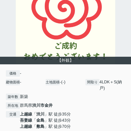
【外観】
-
価格
-
-(-)
4LDK＋S(納
建物面積
土地面積
間取り
戸)
新築
築年数
群馬県
渋川市
金井
所在地
上越線
「
渋川
」駅 徒歩35分
交通
吾妻線
「
金島
」駅 徒歩43分
上越線
「
敷島
」駅 徒歩70分