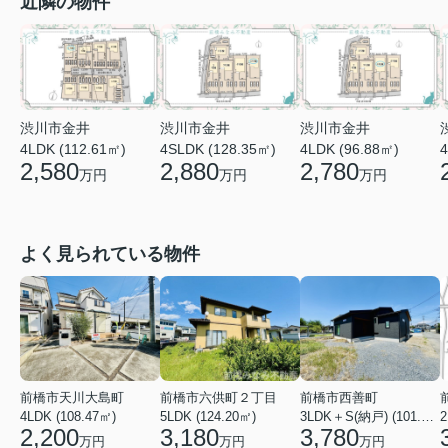
近隣の物件
渋川市金井
渋川市金井
渋川市金井
4LDK (112.61㎡)
4SLDK (128.35㎡)
4LDK (96.88㎡)
4
2,580
2,880
2,780
万円
万円
万円
よく見られている物件
前橋市天川大島町
前橋市六供町２丁目
前橋市西善町
4LDK (108.47㎡)
5LDK (124.20㎡)
3LDK＋S(納戸) (101.02㎡)
2
2,200
3,180
3,780
万円
万円
万円