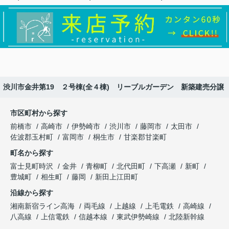
】渋川市金井第19 ２号棟(全４棟) リーブルガーデン 新築建売分譲
市区町村から探す
前橋市
高崎市
伊勢崎市
渋川市
藤岡市
太田市
佐波郡玉村町
富岡市
桐生市
甘楽郡甘楽町
町名から探す
富士見町時沢
金井
青柳町
北代田町
下高瀬
新町
豊城町
相生町
藤岡
新田上江田町
沿線から探す
湘南新宿ライン高海
両毛線
上越線
上毛電鉄
高崎線
八高線
上信電鉄
信越本線
東武伊勢崎線
北陸新幹線