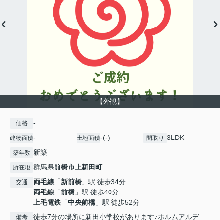
【外観】
-
価格
-
-(-)
3LDK
建物面積
土地面積
間取り
新築
築年数
群馬県
前橋市
上新田町
所在地
両毛線
「
新前橋
」駅 徒歩34分
交通
両毛線
「
前橋
」駅 徒歩40分
上毛電鉄
「
中央前橋
」駅 徒歩52分
徒歩7分の場所に新田小学校があります♪ホルムアルデ
備考