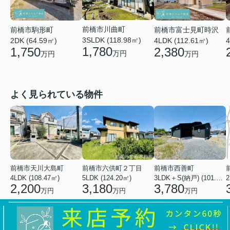
前橋市川曲町
前橋市富士見町時沢
前橋市駒形町
3SLDK (118.98㎡)
4LDK (112.61㎡)
4
2DK (64.59㎡)
1,780
2,380
1,750
万円
万円
万円
よく見られている物件
前橋市天川大島町
前橋市六供町２丁目
前橋市西善町
4LDK (108.47㎡)
5LDK (124.20㎡)
3LDK＋S(納戸) (101.02㎡)
2
2,200
3,180
3,780
万円
万円
万円