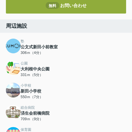
お問い合わせ
無料
周辺施設
塾
公文式新田小前教室
306ｍ（4分）
公園
大利根中央公園
331ｍ（5分）
小学校
新田小学校
550ｍ（7分）
総合病院
済生会前橋病院
709ｍ（9分）
保育園