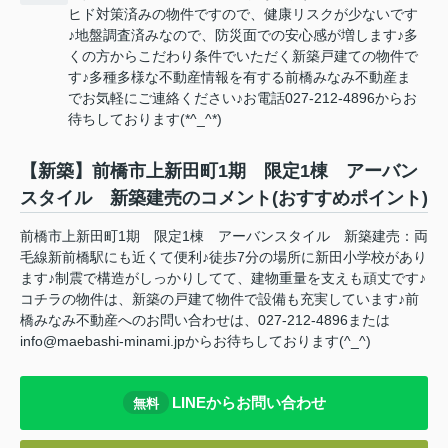
ヒド対策済みの物件ですので、健康リスクが少ないです
♪地盤調査済みなので、防災面での安心感が増します♪多
くの方からこだわり条件でいただく新築戸建ての物件で
す♪多種多様な不動産情報を有する前橋みなみ不動産ま
でお気軽にご連絡ください♪お電話027-212-4896からお
待ちしております(*^_^*)
【新築】前橋市上新田町1期 限定1棟 アーバン
スタイル 新築建売のコメント(おすすめポイント)
前橋市上新田町1期 限定1棟 アーバンスタイル 新築建売：両
毛線新前橋駅にも近くて便利♪徒歩7分の場所に新田小学校があり
ます♪制震で構造がしっかりしてて、建物重量を支えも頑丈です♪
コチラの物件は、新築の戸建て物件で設備も充実しています♪前
橋みなみ不動産へのお問い合わせは、027-212-4896または
info@maebashi-minami.jpからお待ちしております(^_^)
LINEからお問い合わせ
無料