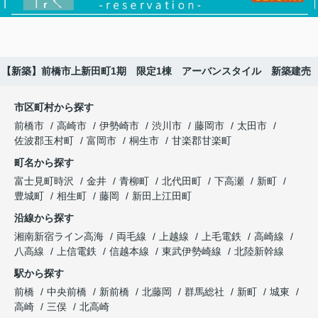
【新築】前橋市上新田町1期 限定1棟 アーバンスタイル 新築建売
市区町村から探す
前橋市
高崎市
伊勢崎市
渋川市
藤岡市
太田市
佐波郡玉村町
富岡市
桐生市
甘楽郡甘楽町
町名から探す
富士見町時沢
金井
青柳町
北代田町
下高瀬
新町
豊城町
相生町
藤岡
新田上江田町
沿線から探す
湘南新宿ライン高海
両毛線
上越線
上毛電鉄
高崎線
八高線
上信電鉄
信越本線
東武伊勢崎線
北陸新幹線
駅から探す
前橋
中央前橋
新前橋
北藤岡
群馬総社
新町
城東
高崎
三俣
北高崎