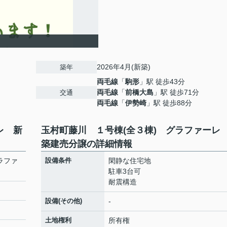
2026年4月(新築)
築年
両毛線
「
駒形
」駅 徒歩43分
両毛線
「
前橋大島
」駅 徒歩71分
交通
両毛線
「
伊勢崎
」駅 徒歩88分
レ 新
玉村町藤川 １号棟(全３棟) グラファーレ
築建売分譲の詳細情報
ラファ
設備条件
閑静な住宅地
駐車3台可
耐震構造
設備(その他)
-
土地権利
所有権