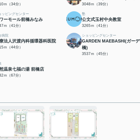
710ｍ（34分）
3048ｍ（39分）
ョッピングセンター
塾
ワーモール前橋みなみ
公文式玉村中央教室
247ｍ（41分）
3265ｍ（41分）
合病院
ショッピングセンター
療法人沢渡内科循環器科医院
GARDEN MAEBASHI(ガー
515ｍ（44分）
橋)
3537ｍ（45分）
泉
然温泉七福の湯 前橋店
332ｍ（67分）