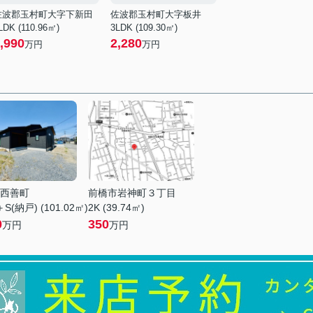
佐波郡玉村町大字下新田
佐波郡玉村町大字板井
LDK (110.96㎡)
3LDK (109.30㎡)
,990
2,280
万円
万円
西善町
前橋市岩神町３丁目
S(納戸) (101.02㎡)
2K (39.74㎡)
0
350
万円
万円