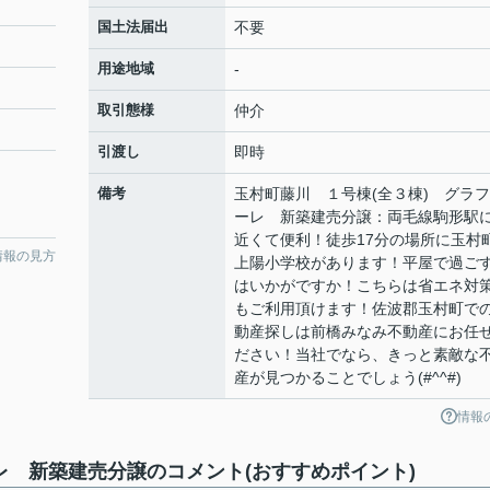
国土法届出
不要
用途地域
-
取引態様
仲介
引渡し
即時
備考
玉村町藤川 １号棟(全３棟) グラ
ーレ 新築建売分譲：両毛線駒形駅
近くて便利！徒歩17分の場所に玉村
情報の見方
上陽小学校があります！平屋で過ご
はいかがですか！こちらは省エネ対
もご利用頂けます！佐波郡玉村町で
動産探しは前橋みなみ不動産にお任
ださい！当社でなら、きっと素敵な
産が見つかることでしょう(#^^#)
情報
レ 新築建売分譲のコメント(おすすめポイント)