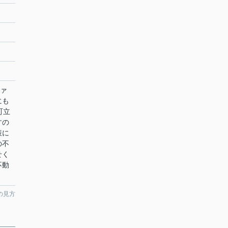
ファ
にも
町立
すの
策に
の不
せく
不動
の見方