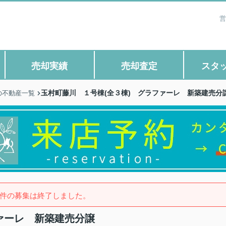
営
売却実績
売却査定
スタ
玉村町藤川 １号棟(全３棟) グラファーレ 新築建売分
の不動産一覧
件の募集は終了しました。
ァーレ 新築建売分譲