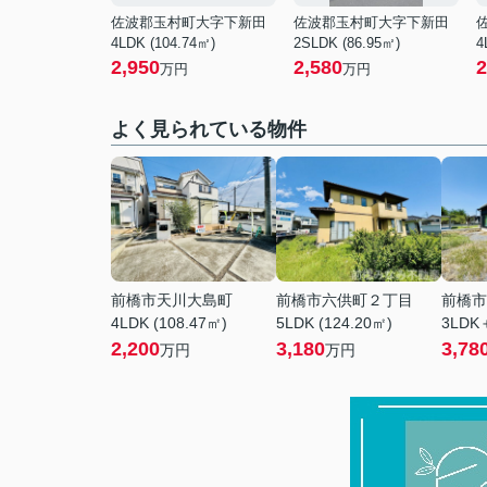
佐波郡玉村町大字下新田
佐波郡玉村町大字下新田
4LDK (104.74㎡)
2SLDK (86.95㎡)
4
2,950
2,580
2
万円
万円
よく見られている物件
前橋市天川大島町
前橋市六供町２丁目
前橋市
4LDK (108.47㎡)
5LDK (124.20㎡)
3LDK＋
2,200
3,180
3,78
万円
万円