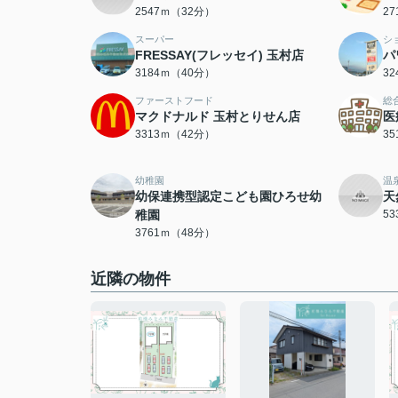
2547ｍ（32分）
2
スーパー
シ
FRESSAY(フレッセイ) 玉村店
パ
3184ｍ（40分）
3
ファーストフード
総
マクドナルド 玉村とりせん店
医
3313ｍ（42分）
3
幼稚園
温
幼保連携型認定こども園ひろせ幼
天
稚園
5
3761ｍ（48分）
近隣の物件