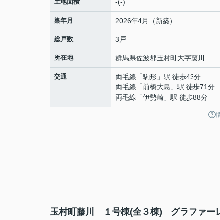
土地面積
-(-)
築年月
2026年4月（新築）
総戸数
3戸
所在地
群馬県
佐波郡玉村町
大字藤川
交通
両毛線
「
駒形
」駅 徒歩43分
両毛線
「
前橋大島
」駅 徒歩71分
両毛線
「
伊勢崎
」駅 徒歩88分
玉村町藤川 １号棟(全３棟) グラファー