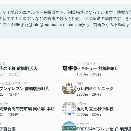
うか！地震のエネルギーを吸収する、制震構造になっています！地盤が
大切です！シロアリなどの害虫の侵入も拒む、ベタ基礎の物件です！き
4896またはinfo@maebashi-minami.jpから、前橋みなみ不動産
の他
ホームセンター
子の王将 前橋駒形店
セキチュー 前橋駒形店
761ｍ（23分）
1873ｍ（24分）
ンビニエンスストア
内科
ブンイレブン 前橋駒形町店
うい内科クリニック
121ｍ（27分）
2276ｍ（29分）
ーパー
中学校
馬県食肉卸売市場 肉の駅 本店
玉村町立玉村中学校
301ｍ（29分）
2500ｍ（32分）
園
スーパー
子西公園
FRESSAY(フレッセイ) 駒形