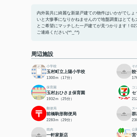
内外装共に綺麗な新築戸建ての物件はいかがでしょ
いと大惨事になりかねませんので地盤調査はとても
とご希望にマッチした一戸建てが見つかります！027-212-
ご連絡ください(*^_^*)
周辺施設
小学校
そ
玉村町立上陽小学校
餃
1300ｍ（17分）
1
保育園
コ
玉村おひさま保育園
セ
1932ｍ（25分）
2
郵便局
ス
前橋駒形郵便局
群
2283ｍ（29分）
2
焼肉
公
一軒家新店
宮