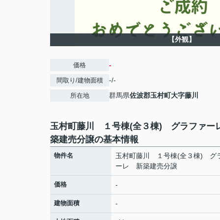
【外観】
-
価格
-/-
間取り/建物面積
群馬県
佐波郡玉村町
大字藤川
所在地
玉村町藤川 １号棟(全３棟) グラファー
築建売分譲の基本情報
物件名
玉村町藤川 １号棟(全３棟) グ
ーレ 新築建売分譲
価格
-
建物面積
-