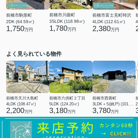
前橋市川曲町
前橋市富士見町時沢
前橋市駒形町
3SLDK (118.98㎡)
4LDK (112.61㎡)
4
2DK (64.59㎡)
1,780
2,380
1,750
万円
万円
万円
よく見られている物件
前橋市天川大島町
前橋市六供町２丁目
前橋市西善町
4LDK (108.47㎡)
5LDK (124.20㎡)
3LDK＋S(納戸) (101.02㎡)
2
2,200
3,180
3,780
万円
万円
万円