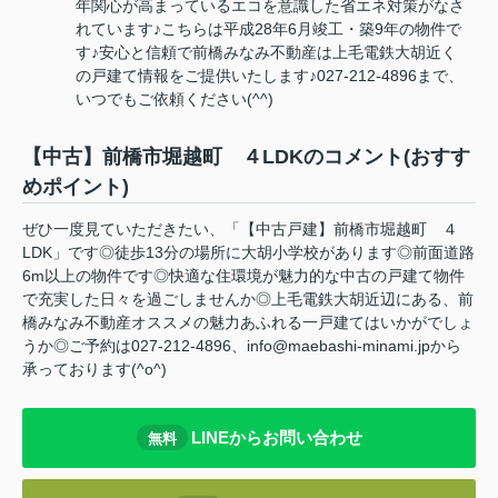
年関心が高まっているエコを意識した省エネ対策がなさ
れています♪こちらは平成28年6月竣工・築9年の物件で
す♪安心と信頼で前橋みなみ不動産は上毛電鉄大胡近く
の戸建て情報をご提供いたします♪027-212-4896まで、
いつでもご依頼ください(^^)
【中古】前橋市堀越町 ４LDKのコメント(おすす
めポイント)
ぜひ一度見ていただきたい、「【中古戸建】前橋市堀越町 ４
LDK」です◎徒歩13分の場所に大胡小学校があります◎前面道路
6m以上の物件です◎快適な住環境が魅力的な中古の戸建て物件
で充実した日々を過ごしませんか◎上毛電鉄大胡近辺にある、前
橋みなみ不動産オススメの魅力あふれる一戸建てはいかがでしょ
うか◎ご予約は027-212-4896、info@maebashi-minami.jpから
承っております(^o^)
LINEからお問い合わせ
無料