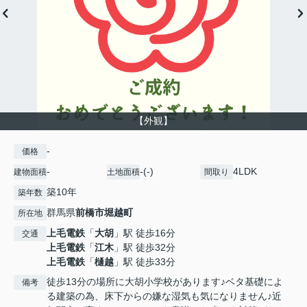
【外観】
-
価格
-
-(-)
4LDK
建物面積
土地面積
間取り
築10年
築年数
群馬県
前橋市
堀越町
所在地
上毛電鉄
「
大胡
」駅 徒歩16分
交通
上毛電鉄
「
江木
」駅 徒歩32分
上毛電鉄
「
樋越
」駅 徒歩33分
徒歩13分の場所に大胡小学校があります♪ベタ基礎によ
備考
る建築の為、床下からの嫌な湿気も気になりません♪近