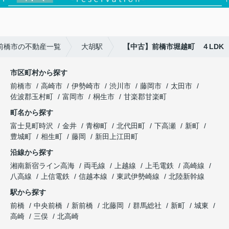
前橋市の不動産一覧
大胡駅
【中古】前橋市堀越町 ４LDK
市区町村から探す
前橋市
高崎市
伊勢崎市
渋川市
藤岡市
太田市
佐波郡玉村町
富岡市
桐生市
甘楽郡甘楽町
町名から探す
富士見町時沢
金井
青柳町
北代田町
下高瀬
新町
豊城町
相生町
藤岡
新田上江田町
沿線から探す
湘南新宿ライン高海
両毛線
上越線
上毛電鉄
高崎線
八高線
上信電鉄
信越本線
東武伊勢崎線
北陸新幹線
駅から探す
前橋
中央前橋
新前橋
北藤岡
群馬総社
新町
城東
高崎
三俣
北高崎