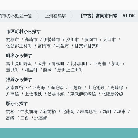
岡市の不動産一覧
上州福島駅
【中古】富岡市田篠 ５LDK
市区町村から探す
前橋市
高崎市
伊勢崎市
渋川市
藤岡市
太田市
佐波郡玉村町
富岡市
桐生市
甘楽郡甘楽町
町名から探す
富士見町時沢
金井
青柳町
北代田町
下高瀬
新町
豊城町
相生町
藤岡
新田上江田町
沿線から探す
湘南新宿ライン高海
両毛線
上越線
上毛電鉄
高崎線
八高線
上信電鉄
信越本線
東武伊勢崎線
北陸新幹線
駅から探す
前橋
中央前橋
新前橋
北藤岡
群馬総社
新町
城東
高崎
三俣
北高崎