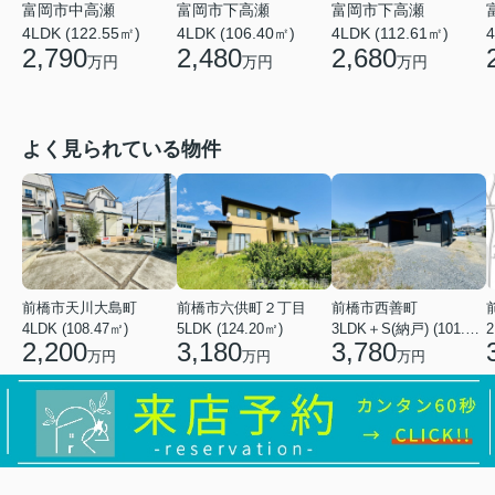
富岡市中高瀬
富岡市下高瀬
富岡市下高瀬
4LDK (122.55㎡)
4LDK (106.40㎡)
4LDK (112.61㎡)
4
2,790
2,480
2,680
万円
万円
万円
よく見られている物件
前橋市天川大島町
前橋市六供町２丁目
前橋市西善町
4LDK (108.47㎡)
5LDK (124.20㎡)
3LDK＋S(納戸) (101.02㎡)
2
2,200
3,180
3,780
万円
万円
万円