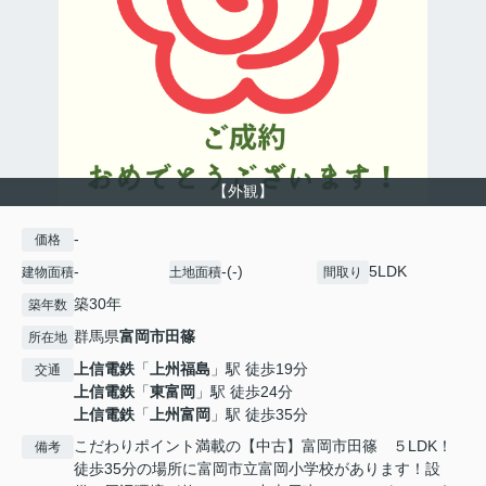
【外観】
-
価格
-
-(-)
5LDK
建物面積
土地面積
間取り
築30年
築年数
群馬県
富岡市
田篠
所在地
上信電鉄
「
上州福島
」駅 徒歩19分
交通
上信電鉄
「
東富岡
」駅 徒歩24分
上信電鉄
「
上州富岡
」駅 徒歩35分
こだわりポイント満載の【中古】富岡市田篠 ５LDK！
備考
徒歩35分の場所に富岡市立富岡小学校があります！設