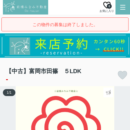
0
お気に入り
この物件の募集は終了しました。
【中古】富岡市田篠 ５LDK
-
1
/
1