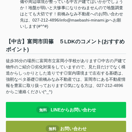
備や周辺環境が整っている中古戸建てはいかがでしょう
か！地盤が弱いと大惨事になりかねませんので地盤調査
はとても大切です！前橋みなみ不動産へのお問い合わせ
先は、027-212-4896/info@maebashi-minami.jpへお願
いします(#^^#)
【中古】富岡市田篠 ５LDKのコメント(おすすめ
ポイント)
徒歩35分の場所に富岡市立富岡小学校があります◎中古の戸建て
物件のご紹介◎劣化対策をしていますので、見た目だけでなく構
造からしっかりとした造りです◎室内環境まで左右する基礎は、
強靭なベタ基礎◎前橋みなみ不動産では、富岡市にある不動産情
報を豊富に取り扱っております◎気になる方は、027-212-4896
からご連絡ください(^_^)
LINEからお問い合わせ
無料
お問い合わせ
無料