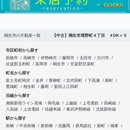
桐生市の不動産一覧
【中古】桐生市境野町４丁目 ４DK＋Ｓ
市区町村から探す
前橋市
高崎市
伊勢崎市
藤岡市
太田市
渋川市
佐波郡玉村町
富岡市
桐生市
甘楽郡甘楽町
町名から探す
富士見町時沢
金井
青柳町
北代田町
下高瀬
新町
豊城町
相生町
藤岡
新田上江田町
沿線から探す
湘南新宿ライン高海
両毛線
上越線
上毛電鉄
高崎線
八高線
上信電鉄
信越本線
東武伊勢崎線
北陸新幹線
駅から探す
前橋
中央前橋
新前橋
北藤岡
群馬総社
新町
城東