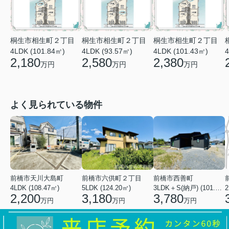
桐生市相生町２丁目
桐生市相生町２丁目
桐生市相生町２丁目
4LDK (101.84㎡)
4LDK (93.57㎡)
4LDK (101.43㎡)
4
2,180
2,580
2,380
万円
万円
万円
よく見られている物件
前橋市天川大島町
前橋市六供町２丁目
前橋市西善町
4LDK (108.47㎡)
5LDK (124.20㎡)
3LDK＋S(納戸) (101.02㎡)
2
2,200
3,180
3,780
万円
万円
万円