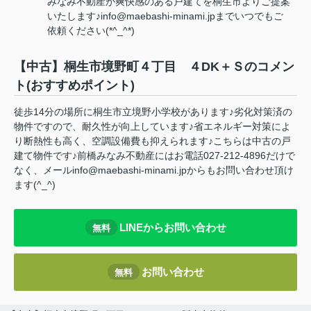
みなみ不動産が爽快感のある戸建てを桐生市よりご提案
いたします♪info@maebashi-minami.jpまでいつでもご
依頼ください(*^_^*)
【中古】桐生市境野町４丁目 ４DK＋Ｓのコメン
ト(おすすめポイント)
徒歩14分の場所に桐生市立境野小学校があります♪劣化対策済の
物件ですので、耐久性が向上しています♪省エネルギー対策によ
り断熱性も高く、空調設備費も抑えられます♪こちらは中古の戸
建て物件です♪前橋みなみ不動産にはお電話027-212-4896だけで
なく、メールinfo@maebashi-minami.jpからもお問い合わせ頂け
ます(^_^)
LINEからお問い合わせ
無料
お問い合わせ
無料