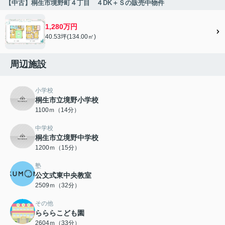
【中古】桐生市境野町４丁目 ４DK＋Ｓの販売中物件
1,280万円
40.53坪(134.00㎡)
周辺施設
小学校
桐生市立境野小学校
1100ｍ（14分）
中学校
桐生市立境野中学校
1200ｍ（15分）
塾
公文式東中央教室
2509ｍ（32分）
その他
らららこども園
2604ｍ（33分）