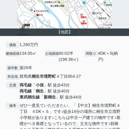
【地図】
1,280万円
価格
134.00㎡
60.01坪
4DK＋S(納
建物面積
土地面積
間取り
(198.38㎡)
戸)
築26年
築年数
群馬県
桐生市
境野町
４丁目854-27
所在地
両毛線
「
小俣
」駅 徒歩43分
交通
両毛線
「
桐生
」駅 徒歩40分
東武桐生線
「
新桐生
」駅 徒歩44分
ぜひ一度見ていただきたい、「【中古】桐生市境野町４
備考
丁目 ４DK＋Ｓ」です♪徒歩14分の場所に桐生市立境野
小学校があります♪こちらは中古一戸建ての物件です♪基
礎がベタ基礎となっているので、丈夫な物件です♪前橋