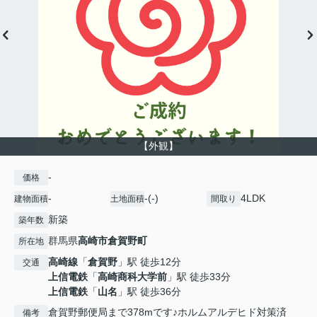
【外観】
-
価格
-
-(-)
4LDK
建物面積
土地面積
間取り
新築
築年数
群馬県
高崎市
倉賀野町
所在地
高崎線
「
倉賀野
」駅 徒歩12分
交通
上信電鉄
「
高崎商科大学前
」駅 徒歩33分
上信電鉄
「
山名
」駅 徒歩36分
倉賀野郵便局まで378mです♪ホルムアルデヒド対策済
備考