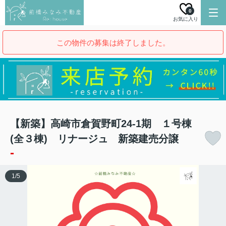
0
お気に入り
この物件の募集は終了しました。
【新築】高崎市倉賀野町24-1期 １号棟
(全３棟) リナージュ 新築建売分譲
-
1
/
5