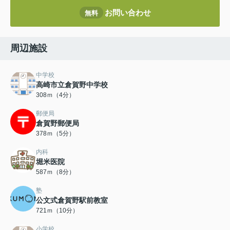
お問い合わせ
無料
周辺施設
中学校
高崎市立倉賀野中学校
308ｍ（4分）
郵便局
倉賀野郵便局
378ｍ（5分）
内科
堀米医院
587ｍ（8分）
塾
公文式倉賀野駅前教室
721ｍ（10分）
小学校