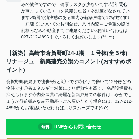
みの物件ですので、健康リスクが少ないです♪近年関心
が高まっているエコを意識した省エネ対策がなされてい
ます♪綺麗で清潔感のある室内が新築戸建ての特徴です♪
一戸建てについてのお問合せ、又は内覧をご希望の際は
前橋みなみ不動産までご連絡ください♪お問い合わせは
027-212-4896までよろしくお願いします(*^_^*)
【新築】高崎市倉賀野町24-1期 １号棟(全３棟)
リナージュ 新築建売分譲のコメント(おすすめポ
イント)
倉賀野郵便局まで徒歩5分と近いです◎駅まで歩いて12分ほどの
物件です◎省エネルギー対策により断熱性も高く、空調設備費も
抑えられます◎内外装共に綺麗な新築戸建ての物件はいかがでし
ょうか◎前橋みなみ不動産へご来店いただく場合には、027-212-
4896からお電話いただければよりスムーズです(^o^)
LINEからお問い合わせ
無料