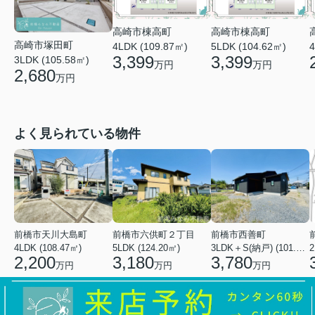
高崎市棟高町
高崎市棟高町
高崎市塚田町
4LDK (109.87㎡)
5LDK (104.62㎡)
4
3,399
3,399
3LDK (105.58㎡)
万円
万円
2,680
万円
よく見られている物件
前橋市天川大島町
前橋市六供町２丁目
前橋市西善町
4LDK (108.47㎡)
5LDK (124.20㎡)
3LDK＋S(納戸) (101.02㎡)
2
2,200
3,180
3,780
万円
万円
万円