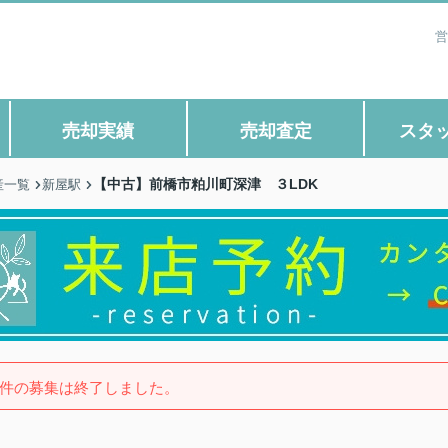
営
売却実績
売却査定
スタ
【中古】前橋市粕川町深津 ３LDK
産一覧
新屋駅
件の募集は終了しました。