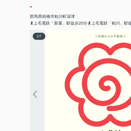
-
群馬県
前橋市
粕川町深津
上毛電鉄「新屋」駅徒歩20分
上毛電鉄「粕川」駅徒
1
/
7