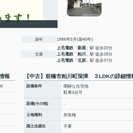
1986年5月(築40年)
築年
上毛電鉄
「
新屋
」駅 徒歩20分
上毛電鉄
「
粕川
」駅 徒歩28分
交通
上毛電鉄
「
北原
」駅 徒歩37分
情報
【中古】前橋市粕川町深津 ３LDKの詳細情
K
設備条件
閑静な住宅地
駐車3台可
設備(その他)
-
土地権利
所有権
国土法届出
不要