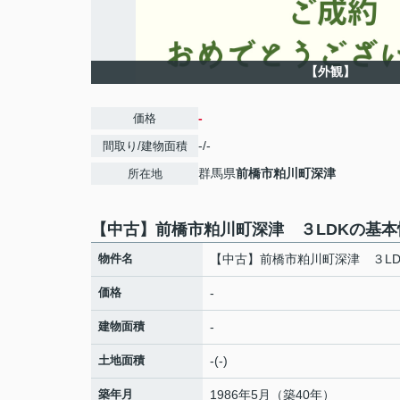
【外観】
-
価格
-/-
間取り/建物面積
群馬県
前橋市
粕川町深津
所在地
【中古】前橋市粕川町深津 ３LDKの基本
物件名
【中古】前橋市粕川町深津 ３LD
価格
-
建物面積
-
土地面積
-(-)
築年月
1986年5月（築40年）