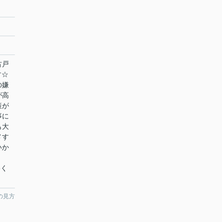
古戸
す☆
の嫌
が高
策が
事に
も大
メす
いか
絡く
の見方