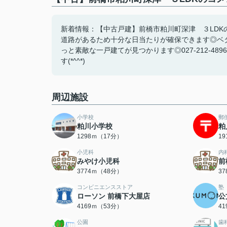
新着情報：【中古戸建】前橋市粕川町深津 ３LDK
道路があるため十分な日当たりが確保できます◎ベ
っと素敵な一戸建てが見つかります◎027-212-4896ま
す(*^^*)
周辺施設
小学校
郵
粕川小学校
粕
1298ｍ（17分）
1
小児科
内
みやけ小児科
前
3774ｍ（48分）
3
コンビニエンスストア
塾
ローソン 前橋下大屋店
公
4169ｍ（53分）
4
公園
歯