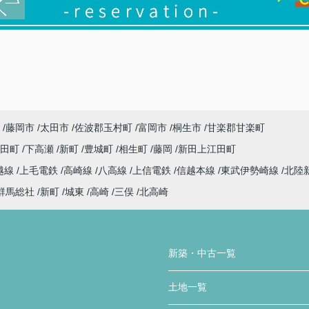
藤岡市
太田市
佐波郡玉村町
富岡市
桐生市
甘楽郡甘楽町
代田町
下高瀬
新町
豊城町
相生町
藤岡
新田上江田町
越線
上毛電鉄
高崎線
八高線
上信電鉄
信越本線
東武伊勢崎線
北陸
群馬総社
新町
城東
高崎
三俣
北高崎
新築・中古一覧
土地一覧