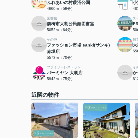
ふれあいの村葭沼公園
小
4660ｍ（59分）
4
図書館
ス
前橋市大胡公民館図書室
F
5052ｍ（64分）
5
その他
保
ファッション市場 sanki(サンキ)
大
赤堀店
5
5573ｍ（70分）
ファミリーレストラン
そ
バーミヤン 大胡店
か
5942ｍ（75分）
6
近隣の物件