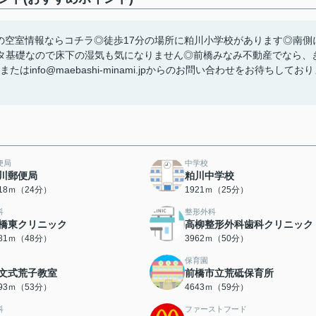
の空室情報ならコチラ◎徒歩17分の場所に粕川小学校があります◎南側
タ基礎なので床下の湿気も気になりません◎前橋みなみ不動産でなら、
たはinfo@maebashi-minami.jpからのお問い合わせをお待ちしてお
便局
中学校
川郵便局
粕川中学校
918ｍ（24分）
1921ｍ（25分）
科
整形外科
橋東クリニック
高柳整形外科歯科クリニック
781ｍ（48分）
3962ｍ（50分）
保育園
文式荒子教室
前橋市立荒砥保育所
193ｍ（53分）
4643ｍ（59分）
科
ファーストフード