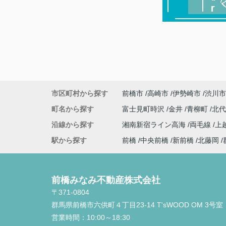
市区町村から探す
前橋市
高崎市
伊勢崎市
渋川市
町名から探す
富士見町時沢
金井
青柳町
北
沿線から探す
湘南新宿ライン高海
両毛線
上
駅から探す
前橋
中央前橋
新前橋
北藤岡
前橋みなみ不動産株式会社
〒371-0804
群馬県前橋市六供町４丁目23‐14 T'sWOOD OM 3号室
営業時間：
10:00～18:30