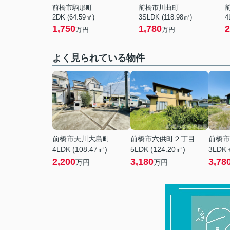
前橋市駒形町
前橋市川曲町
2DK (64.59㎡)
3SLDK (118.98㎡)
4
1,750
1,780
2
万円
万円
よく見られている物件
前橋市天川大島町
前橋市六供町２丁目
前橋市
4LDK (108.47㎡)
5LDK (124.20㎡)
3LDK＋
2,200
3,180
3,78
万円
万円