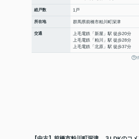
総戸数
1戸
所在地
群馬県
前橋市
粕川町深津
交通
上毛電鉄
「
新屋
」駅 徒歩20分
上毛電鉄
「
粕川
」駅 徒歩28分
上毛電鉄
「
北原
」駅 徒歩37分
【中古】前橋市粕川町深津 ３LDKのコメ