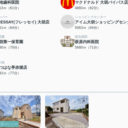
池歯科医院
マクドナルド 大胡バイパス店
813ｍ（61分）
4893ｍ（62分）
ーパー
ショッピングセンター
RESSAY(フレッセイ) 大胡店
アイム大胡ショッピングセン
061ｍ（64分）
5063ｍ（64分）
育園
総合病院
胡第一保育園
萩原内科医院
580ｍ（70分）
5680ｍ（71分）
の他
つはな亭赤堀店
132ｍ（77分）