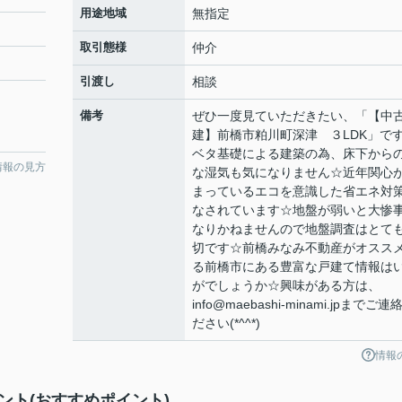
用途地域
無指定
取引態様
仲介
引渡し
相談
備考
ぜひ一度見ていただきたい、「【中
建】前橋市粕川町深津 ３LDK」で
ベタ基礎による建築の為、床下から
情報の見方
な湿気も気になりません☆近年関心
まっているエコを意識した省エネ対
なされています☆地盤が弱いと大惨
なりかねませんので地盤調査はとて
切です☆前橋みなみ不動産がオスス
る前橋市にある豊富な戸建て情報は
がでしょうか☆興味がある方は、
info@maebashi-minami.jpまでご連
ださい(*^^*)
情報
ント(おすすめポイント)