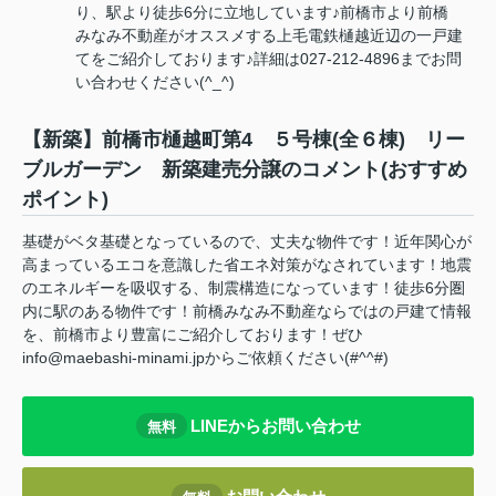
り、駅より徒歩6分に立地しています♪前橋市より前橋
みなみ不動産がオススメする上毛電鉄樋越近辺の一戸建
てをご紹介しております♪詳細は027-212-4896までお問
い合わせください(^_^)
【新築】前橋市樋越町第4 ５号棟(全６棟) リー
ブルガーデン 新築建売分譲のコメント(おすすめ
ポイント)
基礎がベタ基礎となっているので、丈夫な物件です！近年関心が
高まっているエコを意識した省エネ対策がなされています！地震
のエネルギーを吸収する、制震構造になっています！徒歩6分圏
内に駅のある物件です！前橋みなみ不動産ならではの戸建て情報
を、前橋市より豊富にご紹介しております！ぜひ
info@maebashi-minami.jpからご依頼ください(#^^#)
LINEからお問い合わせ
無料