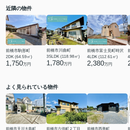
近隣の物件
前橋市川曲町
前橋市富士見町時沢
前橋市駒形町
3SLDK (118.98㎡)
4LDK (112.61㎡)
4
2DK (64.59㎡)
1,780
2,380
1,750
万円
万円
万円
よく見られている物件
前橋市天川大島町
前橋市六供町２丁目
前橋市西善町