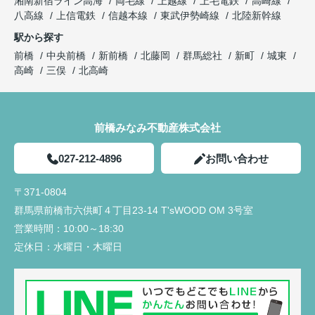
湘南新宿ライン高海
両毛線
上越線
上毛電鉄
高崎線
八高線
上信電鉄
信越本線
東武伊勢崎線
北陸新幹線
駅から探す
前橋
中央前橋
新前橋
北藤岡
群馬総社
新町
城東
高崎
三俣
北高崎
前橋みなみ不動産株式会社
027-212-4896
お問い合わせ
〒371-0804
群馬県前橋市六供町４丁目23‐14 T'sWOOD OM 3号室
営業時間：
10:00～18:30
定休日：
水曜日・木曜日