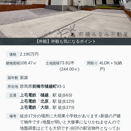
【外観】外観も気になるポイント
2,190万円
価格
108.47㎡
73.81坪
4LDK＋S(納
建物面積
土地面積
間取り
(244.00㎡)
戸)
新築
築年数
群馬県
前橋市
樋越町
93-1
所在地
上毛電鉄
「
樋越
」駅 徒歩6分
交通
上毛電鉄
「
北原
」駅 徒歩12分
上毛電鉄
「
大胡
」駅 徒歩27分
徒歩17分の場所に大胡東小学校があります♪新築の戸建
備考
て物件です♪地盤が弱いと大惨事になりかねませんので
地盤調査はとても大切です♪好評の駅近物件となってお