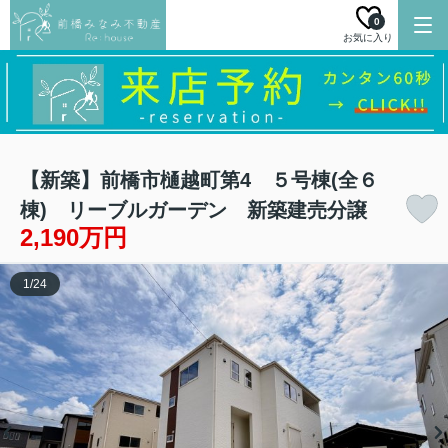
0
お気に入り
【新築】前橋市樋越町第4 ５号棟(全６
棟) リーブルガーデン 新築建売分譲
2,190万円
1
/
24