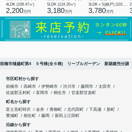
4LDK (108.47㎡)
5LDK (124.20㎡)
3LDK＋S(納戸) (101.02㎡)
2
2,200
3,180
3,780
万円
万円
万円
前橋市樋越町第4 ５号棟(全６棟) リーブルガーデン 新築建売分譲
市区町村から探す
前橋市
高崎市
伊勢崎市
渋川市
藤岡市
太田市
佐波郡玉村町
富岡市
桐生市
甘楽郡甘楽町
町名から探す
富士見町時沢
金井
青柳町
北代田町
下高瀬
新町
豊城町
相生町
藤岡
新田上江田町
沿線から探す