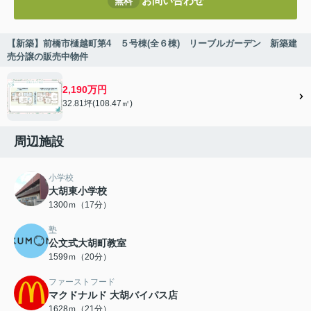
お問い合わせ
無料
【新築】前橋市樋越町第4 ５号棟(全６棟) リーブルガーデン 新築建
売分譲の販売中物件
2,190万円
32.81坪(108.47㎡)
周辺施設
小学校
大胡東小学校
1300ｍ（17分）
塾
公文式大胡町教室
1599ｍ（20分）
ファーストフード
マクドナルド 大胡バイパス店
1628ｍ（21分）