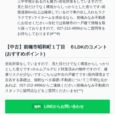
三中学校があるのも魅力♪劣化対策をしていますので、
見た目だけでなく構造からしっかりとした造りです♪前
面道路6m以上は確保しているので車の出し入れもラク
ラクです♪マイホームを求めるなら、前橋みなみ不動産
にお任せください♪当社では前橋市の一戸建て情報を取
り扱っておりますので、027-212-4896からご質問等を
お待ちしております(#^^#)
【中古】前橋市昭和町１丁目 ６LDKのコメント
(おすすめポイント)
劣化対策をしていますので、見た目だけでなく構造からしっかり
とした造りです♪ホルムアルデヒド対策済みの物件ですので、健
康リスクが少ないです♪こちらは中古の戸建てです♪室内環境まで
左右する基礎は、強靭なベタ基礎♪不動産についてご不明な点が
あれば、027-212-4896からご連絡ください♪前橋みなみ不動産の
スタッフに疑問点などをご質問くださいませ(^^)
LINEからお問い合わせ
無料