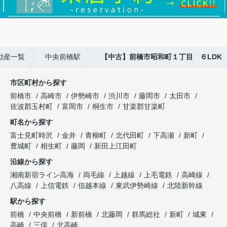
動産一覧
中央前橋駅
【中古】前橋市昭和町１丁目 ６LDK
市区町村から探す
前橋市
高崎市
伊勢崎市
渋川市
藤岡市
太田市
佐波郡玉村町
富岡市
桐生市
甘楽郡甘楽町
町名から探す
富士見町時沢
金井
青柳町
北代田町
下高瀬
新町
豊城町
相生町
藤岡
新田上江田町
沿線から探す
湘南新宿ライン高海
両毛線
上越線
上毛電鉄
高崎線
八高線
上信電鉄
信越本線
東武伊勢崎線
北陸新幹線
駅から探す
前橋
中央前橋
新前橋
北藤岡
群馬総社
新町
城東
高崎
三俣
北高崎