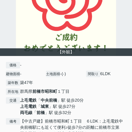
【外観】
-
価格
-
-(-)
6LDK
建物面積
土地面積
間取り
築47年
築年数
群馬県
前橋市
昭和町
１丁目
所在地
上毛電鉄
「
中央前橋
」駅 徒歩20分
交通
上毛電鉄
「
城東
」駅 徒歩27分
両毛線
「
前橋
」駅 徒歩32分
【中古戸建】前橋市昭和町１丁目 ６LDK：上毛電鉄中
備考
央前橋駅にも近くて便利♪徒歩7分の距離に前橋市立第