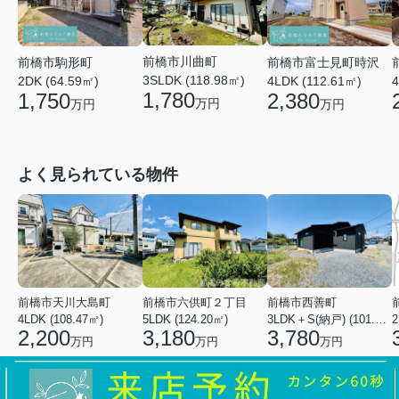
前橋市川曲町
前橋市富士見町時沢
前橋市駒形町
3SLDK (118.98㎡)
4LDK (112.61㎡)
4
2DK (64.59㎡)
1,780
2,380
1,750
万円
万円
万円
よく見られている物件
前橋市天川大島町
前橋市六供町２丁目
前橋市西善町
4LDK (108.47㎡)
5LDK (124.20㎡)
3LDK＋S(納戸) (101.02㎡)
2
2,200
3,180
3,780
万円
万円
万円