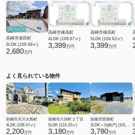
高崎市棟高町
高崎市棟高町
高崎市塚田町
4LDK (109.87㎡)
5LDK (104.62㎡)
4
3,399
3,399
3LDK (105.58㎡)
万円
万円
2,680
万円
よく見られている物件
前橋市天川大島町
前橋市六供町２丁目
前橋市西善町
4LDK (108.47㎡)
5LDK (124.20㎡)
3LDK＋S(納戸) (101.02㎡)
2
2,200
3,180
3,780
万円
万円
万円