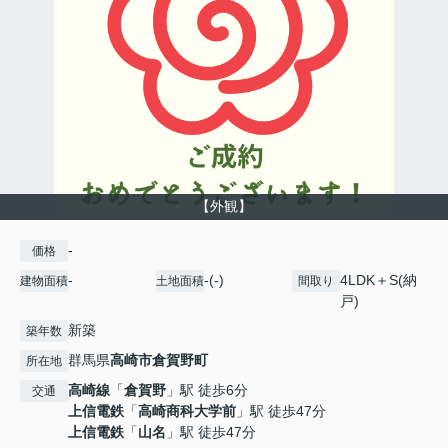
【外観】
-
価格
-
-(-)
4LDK＋S(納
建物面積
土地面積
間取り
戸)
新築
築年数
群馬県
高崎市
倉賀野町
所在地
高崎線
「
倉賀野
」駅 徒歩6分
交通
上信電鉄
「
高崎商科大学前
」駅 徒歩47分
上信電鉄
「
山名
」駅 徒歩47分