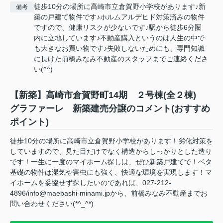
徒歩10分の場所に高崎市立倉賀野小学校があります♪新
備考
築の戸建て物件です♪ホルムアルデヒド対策済みの物件
ですので、健康リスクが少ないです♪駅から徒歩6分圏
内に立地しています♪不動産購入というのは人生の中で
も大きなお買い物です♪失敗しないためにも、専門知識
に長けた前橋みなみ不動産のスタッフまでご連絡くださ
い(^^)
【新築】高崎市倉賀野町14期 ２号棟(全２棟)
グラファーレ 新築建売分譲のコメント(おすすめ
ポイント)
徒歩10分の場所に高崎市立倉賀野小学校があります！劣化対策を
していますので、見た目だけでなく構造からしっかりとした造り
です！一生に一度のマイホーム探しは、ぜひ新築戸建てで！ベタ
基礎の物件は湿気や害虫にも強く、快適な環境を実現します！マ
イホームを妥協せず探したいのであれば、027-212-
4896/info@maebashi-minami.jpから、前橋みなみ不動産までお
問い合わせください(*^_^*)