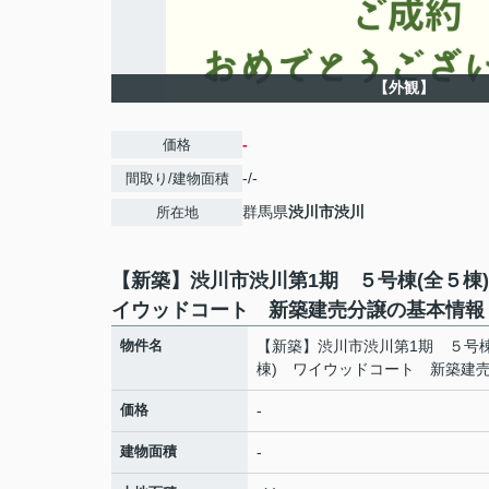
【外観】
-
価格
-/-
間取り/建物面積
群馬県
渋川市
渋川
所在地
【新築】渋川市渋川第1期 ５号棟(全５棟
イウッドコート 新築建売分譲の基本情報
物件名
【新築】渋川市渋川第1期 ５号棟
棟) ワイウッドコート 新築建
価格
-
建物面積
-