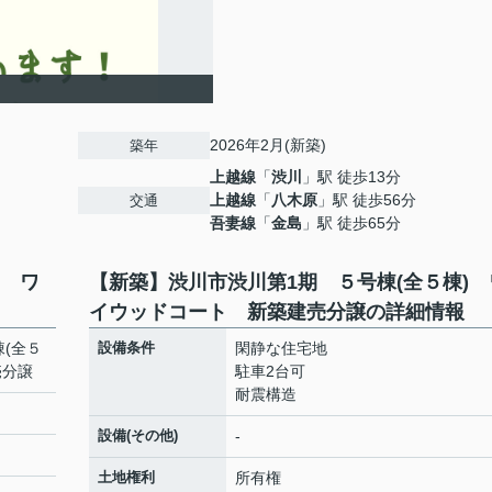
2026年2月(新築)
築年
上越線
「
渋川
」駅 徒歩13分
上越線
「
八木原
」駅 徒歩56分
交通
吾妻線
「
金島
」駅 徒歩65分
) ワ
【新築】渋川市渋川第1期 ５号棟(全５棟) 
イウッドコート 新築建売分譲の詳細情報
(全５
設備条件
閑静な住宅地
売分譲
駐車2台可
耐震構造
設備(その他)
-
土地権利
所有権