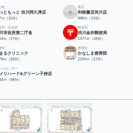
の他
書店
っともっと 渋川阿久津店
利根書店渋川店
27ｍ（11分）
998ｍ（13分）
役所・区役所
郵便局
川市役所第二庁舎
渋川金井郵便局
314ｍ（17分）
1377ｍ（18分）
膚科
整骨院
まるクリニック
かなしま接骨院
079ｍ（26分）
2155ｍ（27分）
ームセンター
メリハード&グリーン子持店
633ｍ（58分）