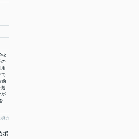
学校
下の
利用
がで
☆前
上越
かが
を
の見方
めポ