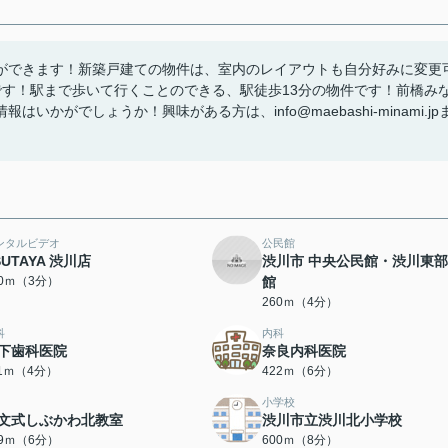
ができます！新築戸建ての物件は、室内のレイアウトも自分好みに変更
です！駅まで歩いて行くことのできる、駅徒歩13分の物件です！前橋み
がでしょうか！興味がある方は、info@maebashi-minami.jp
ンタルビデオ
公民館
SUTAYA 渋川店
渋川市 中央公民館・渋川東
70ｍ（3分）
館
260ｍ（4分）
科
内科
下歯科医院
奈良内科医院
11ｍ（4分）
422ｍ（6分）
小学校
文式しぶかわ北教室
渋川市立渋川北小学校
69ｍ（6分）
600ｍ（8分）