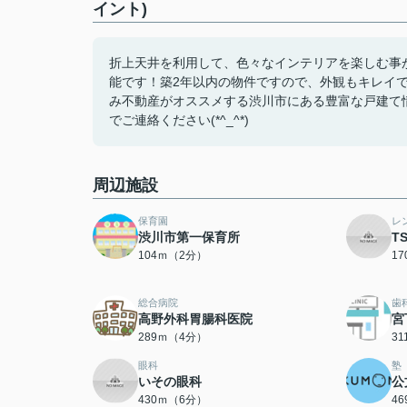
イント)
折上天井を利用して、色々なインテリアを楽しむ事
能です！築2年以内の物件ですので、外観もキレイ
み不動産がオススメする渋川市にある豊富な戸建て情報はいか
でご連絡ください(*^_^*)
周辺施設
保育園
レ
渋川市第一保育所
T
104ｍ（2分）
1
総合病院
歯
高野外科胃腸科医院
宮
289ｍ（4分）
3
眼科
塾
いその眼科
公
430ｍ（6分）
4