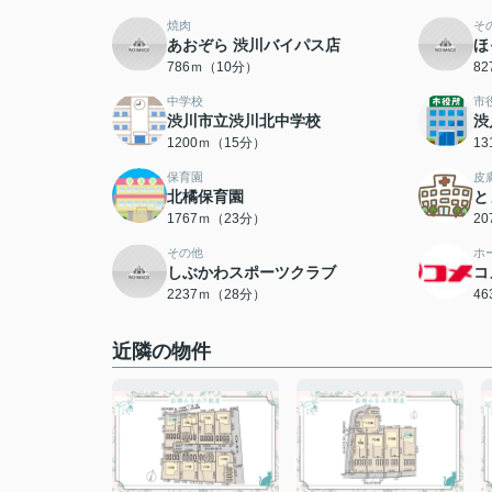
焼肉
そ
あおぞら 渋川バイパス店
ほ
786ｍ（10分）
8
中学校
市
渋川市立渋川北中学校
渋
1200ｍ（15分）
1
保育園
皮
北橘保育園
と
1767ｍ（23分）
2
その他
ホ
しぶかわスポーツクラブ
コ
2237ｍ（28分）
4
近隣の物件