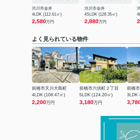
渋川市金井
渋川市金井
4LDK (112.61㎡)
4SLDK (128.35㎡)
4
2,580
2,880
2
万円
万円
よく見られている物件
前橋市天川大島町
前橋市六供町２丁目
前橋市
4LDK (108.47㎡)
5LDK (124.20㎡)
3LDK＋
2,200
3,180
3,78
万円
万円