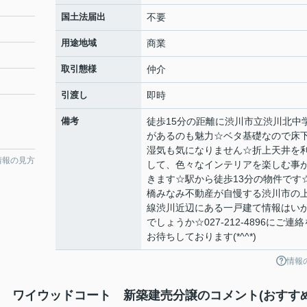
国土法届出
不要
用途地域
商業
取引態様
仲介
引渡し
即時
備考
徒歩15分の距離に渋川市立渋川北中
があるのも魅力☆ベタ基礎なので床
湿気も気になりません☆折上天井を
情報の見方
して、色々なインテリアを楽しむ事
きます☆駅から徒歩13分の物件です
橋みなみ不動産が自慢する渋川市の
線渋川近辺にある一戸建て情報はい
でしょうか☆027-212-4896にご連絡
お待ちしております(*^^*)
情報
) ワイウッドコート 新築建売分譲のコメント(おすす