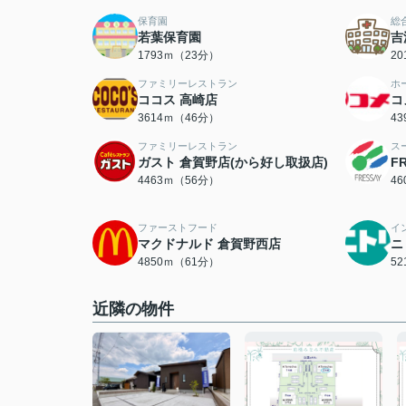
保育園
総
若葉保育園
吉
1793ｍ（23分）
2
ファミリーレストラン
ホ
ココス 高崎店
コ
3614ｍ（46分）
4
ファミリーレストラン
ス
ガスト 倉賀野店(から好し取扱店)
F
4463ｍ（56分）
4
ファーストフード
イ
マクドナルド 倉賀野西店
ニ
4850ｍ（61分）
5
近隣の物件