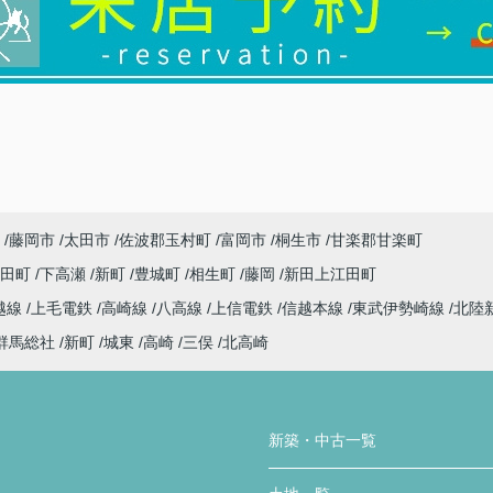
藤岡市
太田市
佐波郡玉村町
富岡市
桐生市
甘楽郡甘楽町
代田町
下高瀬
新町
豊城町
相生町
藤岡
新田上江田町
越線
上毛電鉄
高崎線
八高線
上信電鉄
信越本線
東武伊勢崎線
北陸
群馬総社
新町
城東
高崎
三俣
北高崎
新築・中古一覧