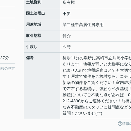
土地権利
所有権
国土法届出
不要
用途地域
第二種中高層住居専用
取引態様
仲介
引渡し
即時
37分
備考
徒歩11分の場所に高崎市立片岡小学
あります！地盤が弱いと大惨事にな
情報の見方
ねませんので地盤調査はとても大切
す！戸建て物件をご検討なら、コチ
新築の物件をご覧ください！室内環
で左右する基礎は、強靭なベタ基礎
動産についてご不明な点があれば、02
212-4896からご連絡ください！前橋
なみ不動産のスタッフに疑問点など
質問くださいませ(^^)
情報