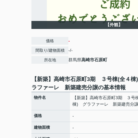
【外観】
-
価格
-/-
間取り/建物面積
群馬県
高崎市
石原町
所在地
【新築】高崎市石原町3期 ３号棟(全４棟
ラファーレ 新築建売分譲の基本情報
物件名
【新築】高崎市石原町3期 ３号棟
棟) グラファーレ 新築建売分
価格
-
建物面積
-