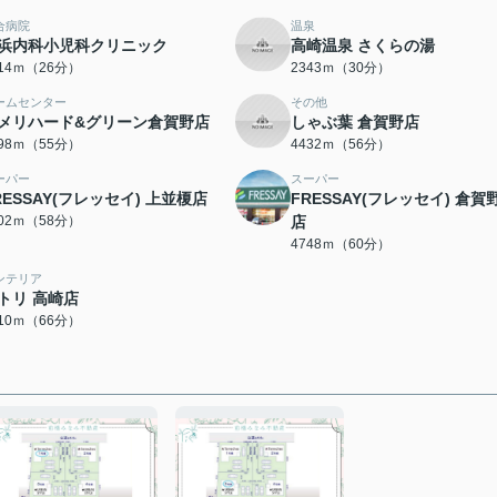
合病院
温泉
浜内科小児科クリニック
高崎温泉 さくらの湯
014ｍ（26分）
2343ｍ（30分）
ームセンター
その他
メリハード&グリーン倉賀野店
しゃぶ葉 倉賀野店
398ｍ（55分）
4432ｍ（56分）
ーパー
スーパー
RESSAY(フレッセイ) 上並榎店
FRESSAY(フレッセイ) 倉賀
602ｍ（58分）
店
4748ｍ（60分）
ンテリア
トリ 高崎店
210ｍ（66分）