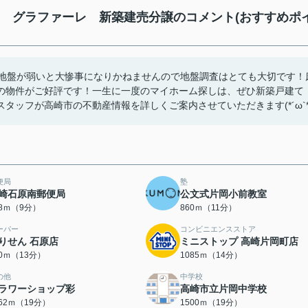
) グラファーレ 新築建売分譲のコメント(おすすめポ
！地盤が弱いと大惨事になりかねませんので地盤調査はとても大切です！
の物件がご好評です！一生に一度のマイホーム探しは、ぜひ新築戸建て
ッフが高崎市の不動産情報を詳しくご案内させていただきます(*´ω`*
便局
塾
崎石原南郵便局
公文式片岡小前教室
58ｍ（9分）
860ｍ（11分）
ーパー
コンビニエンスストア
りせん 石原店
ミニストップ 高崎片岡町店
80ｍ（13分）
1085ｍ（14分）
の他
中学校
ラワーショップ彩
高崎市立片岡中学校
462ｍ（19分）
1500ｍ（19分）