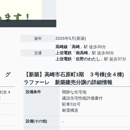
2026年5月(新築)
築年
高崎線
「
高崎
」駅 徒歩30分
上信電鉄
「
南高崎
」駅 徒歩30分
交通
上信電鉄
「
佐野のわたし
」駅 徒歩37分
) グ
【新築】高崎市石原町3期 ３号棟(全４棟) 
ラファーレ 新築建売分譲の詳細情報
(全４
設備条件
閑静な住宅地
譲
建設住宅性能評価書付
駐車3台可
耐震構造
設備(その他)
-