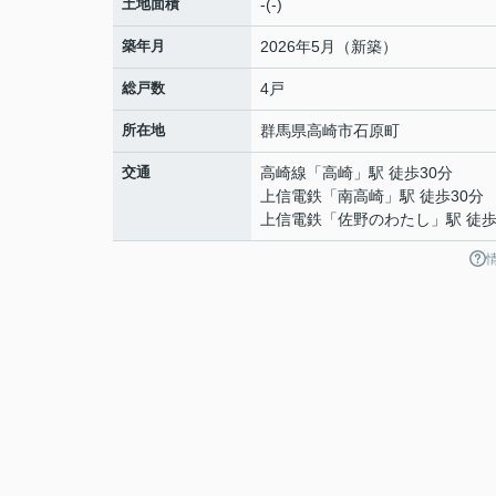
土地面積
-(-)
築年月
2026年5月（新築）
総戸数
4戸
所在地
群馬県
高崎市
石原町
交通
高崎線
「
高崎
」駅 徒歩30分
上信電鉄
「
南高崎
」駅 徒歩30分
上信電鉄
「
佐野のわたし
」駅 徒歩