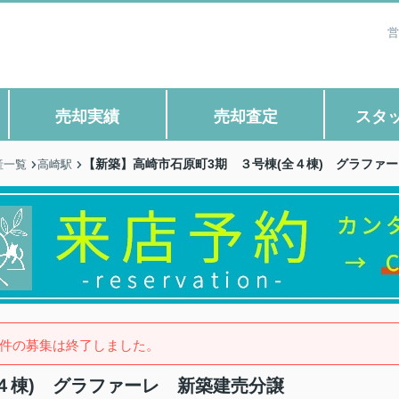
営
売却実績
売却査定
スタ
【新築】高崎市石原町3期 ３号棟(全４棟) グラファ
産一覧
高崎駅
件の募集は終了しました。
４棟) グラファーレ 新築建売分譲