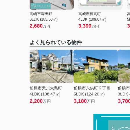
高崎市塚田町
高崎市棟高町
3LDK (105.58㎡)
4LDK (109.87㎡)
5
2,680
3,399
3
万円
万円
よく見られている物件
前橋市天川大島町
前橋市六供町２丁目
前橋市
4LDK (108.47㎡)
5LDK (124.20㎡)
3LDK＋
2,200
3,180
3,78
万円
万円