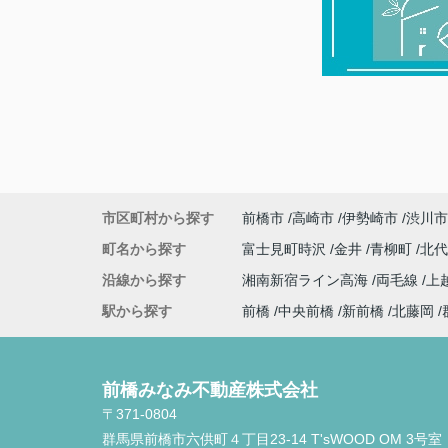
市区町村から探す
前橋市
高崎市
伊勢崎市
渋川市
町名から探す
富士見町時沢
金井
青柳町
北
沿線から探す
湘南新宿ライン高海
両毛線
上
駅から探す
前橋
中央前橋
新前橋
北藤岡
前橋みなみ不動産株式会社
〒371-0804
群馬県前橋市六供町４丁目23‐14 T'sWOOD OM 3号室