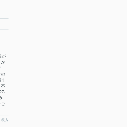
校が
りか
で
ラの
境ま
！不
7-
み
をご
の見方