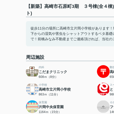
【新築】高崎市石原町3期 ３号棟(全４棟
ト)
徒歩11分の場所に高崎市立片岡小学校があります
下からの湿気や害虫をシャットアウトするベタ基礎
で！前橋みなみ不動産までご連絡頂ければ、当社のスタ
周辺施設
内科
郵
こだまクリニック
高
608ｍ（8分）
6
小学校
ス
高崎市立片岡小学校
と
863ｍ（11分）
9
保育園
そ
片岡中央保育園
フ
1164ｍ（15分）
1