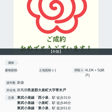
【外観】
-
価格
-
-(-)
4LDK＋S(納
建物面積
土地面積
間取り
戸)
新築
築年数
群馬県
邑楽郡大泉町
大字寄木戸
所在地
東武小泉線
「
西小泉
」駅 徒歩31分
交通
東武小泉線
「
小泉町
」駅 徒歩46分
東武小泉線
「
東小泉
」駅 徒歩51分