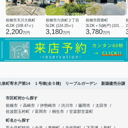
前橋市天川大島町
前橋市六供町２丁目
前橋市西善町
4LDK (108.47㎡)
5LDK (124.20㎡)
3LDK＋S(納戸) (101.02㎡)
2
2,200
3,180
3,780
万円
万円
万円
大泉町寄木戸第14 １号棟(全５棟) リーブルガーデン 新築建売分譲
市区町村から探す
前橋市
高崎市
伊勢崎市
渋川市
藤岡市
太田市
佐波郡玉村町
富岡市
桐生市
甘楽郡甘楽町
町名から探す
富士見町時沢
金井
青柳町
北代田町
下高瀬
新町