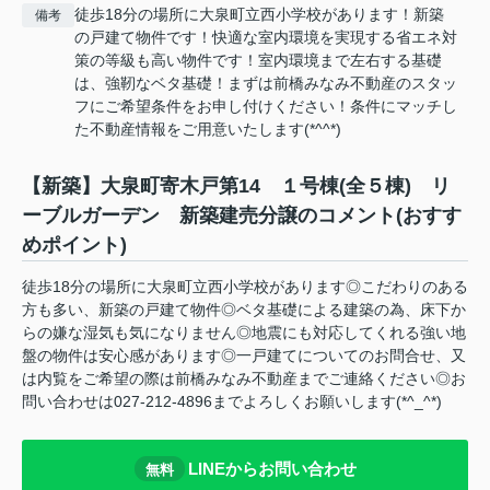
徒歩18分の場所に大泉町立西小学校があります！新築
備考
の戸建て物件です！快適な室内環境を実現する省エネ対
策の等級も高い物件です！室内環境まで左右する基礎
は、強靭なベタ基礎！まずは前橋みなみ不動産のスタッ
フにご希望条件をお申し付けください！条件にマッチし
た不動産情報をご用意いたします(*^^*)
【新築】大泉町寄木戸第14 １号棟(全５棟) リ
ーブルガーデン 新築建売分譲のコメント(おすす
めポイント)
徒歩18分の場所に大泉町立西小学校があります◎こだわりのある
方も多い、新築の戸建て物件◎ベタ基礎による建築の為、床下か
らの嫌な湿気も気になりません◎地震にも対応してくれる強い地
盤の物件は安心感があります◎一戸建てについてのお問合せ、又
は内覧をご希望の際は前橋みなみ不動産までご連絡ください◎お
問い合わせは027-212-4896までよろしくお願いします(*^_^*)
LINEからお問い合わせ
無料