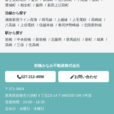
豊城町
相生町
藤岡
新田上江田町
沿線から探す
湘南新宿ライン高海
両毛線
上越線
上毛電鉄
高崎線
八高線
上信電鉄
信越本線
東武伊勢崎線
北陸新幹線
駅から探す
前橋
中央前橋
新前橋
北藤岡
群馬総社
新町
城東
高崎
三俣
北高崎
前橋みなみ不動産株式会社
027-212-4896
お問い合わせ
〒371-0804
群馬県前橋市六供町４丁目23‐14 T'sWOOD OM 3号室
営業時間：
10:00～18:30
定休日：
水曜日・木曜日