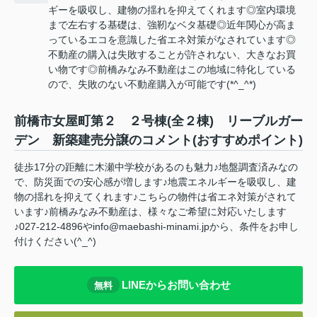
ギーを吸収し、建物の揺れを抑えてくれます◎室内環境
まで左右する基礎は、強靭なベタ基礎◎近年関心が高ま
っているエコを意識した省エネ対策がなされています◎
不動産の購入は失敗することが許されない、大きなお買
い物です◎前橋みなみ不動産はこの地域に特化している
ので、失敗のない不動産購入が可能です(*^_^*)
前橋市女屋町第２ ２号棟(全２棟) リーブルガー
デン 新築建売分譲のコメント(おすすめポイント)
徒歩17分の距離に木瀬中学校があるのも魅力♪地盤調査済みなの
で、防災面での安心感が増します♪地震エネルギーを吸収し、建
物の揺れを抑えてくれます♪こちらの物件は省エネ対策がされて
います♪前橋みなみ不動産は、様々なご希望に対応いたします
♪027-212-4896やinfo@maebashi-minami.jpから、条件をお申し
付けください(^_^)
LINEからお問い合わせ
無料