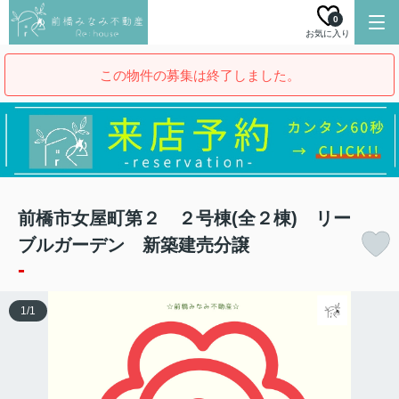
0
お気に入り
この物件の募集は終了しました。
前橋市女屋町第２ ２号棟(全２棟) リー
ブルガーデン 新築建売分譲
-
1
/
1