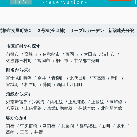
前橋市女屋町第２ ２号棟(全２棟) リーブルガーデン 新築建売分譲
市区町村から探す
前橋市
高崎市
伊勢崎市
藤岡市
太田市
渋川市
佐波郡玉村町
富岡市
桐生市
甘楽郡甘楽町
町名から探す
富士見町時沢
金井
青柳町
北代田町
下高瀬
新町
豊城町
相生町
藤岡
新田上江田町
沿線から探す
湘南新宿ライン高海
両毛線
上毛電鉄
上越線
高崎線
八高線
上信電鉄
東武伊勢崎線
信越本線
北陸新幹線
駅から探す
前橋
中央前橋
新前橋
北藤岡
群馬総社
新町
城東
高崎
三俣
井野