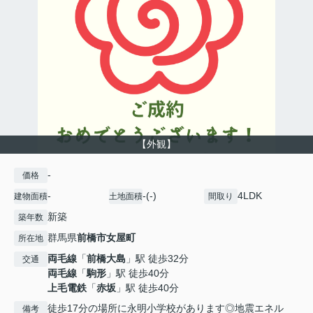
【外観】
-
価格
-
-(-)
4LDK
建物面積
土地面積
間取り
新築
築年数
群馬県
前橋市
女屋町
所在地
両毛線
「
前橋大島
」駅 徒歩32分
交通
両毛線
「
駒形
」駅 徒歩40分
上毛電鉄
「
赤坂
」駅 徒歩40分
徒歩17分の場所に永明小学校があります◎地震エネル
備考