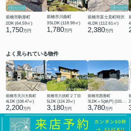
前橋市川曲町
前橋市富士見町時沢
前橋市駒形町
3SLDK (118.98㎡)
4LDK (112.61㎡)
4
2DK (64.59㎡)
1,780
2,380
1,750
万円
万円
万円
よく見られている物件
前橋市天川大島町
前橋市六供町２丁目
前橋市西善町
4LDK (108.47㎡)
5LDK (124.20㎡)
3LDK＋S(納戸) (101.02㎡)
2
2,200
3,180
3,780
万円
万円
万円