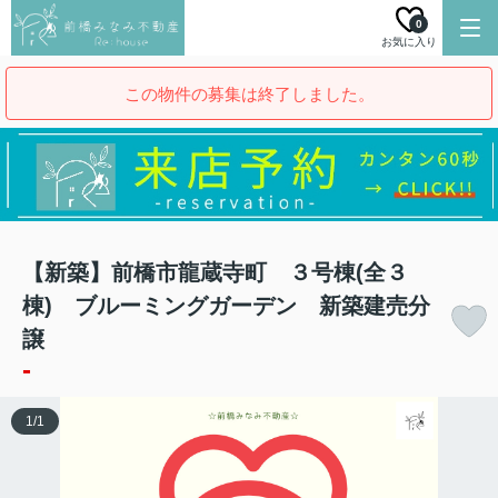
0
お気に入り
この物件の募集は終了しました。
【新築】前橋市龍蔵寺町 ３号棟(全３
棟) ブルーミングガーデン 新築建売分
譲
-
1
/
1