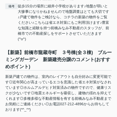
徒歩15分の場所に細井小学校があります♪地盤が弱いと
備考
大惨事になりかねませんので地盤調査はとても大切です
♪戸建て物件をご検討なら、コチラの新築の物件をご覧
ください♪こちらは省エネ対策にもご利用頂けます♪豊富
な知識と経験を持つ前橋みなみ不動産のスタッフが、前
橋市での不動産探しをサポートさせていただきます
(^o^)
【新築】前橋市龍蔵寺町 ３号棟(全３棟) ブルー
ミングガーデン 新築建売分譲のコメント(おすす
めポイント)
新築戸建ての物件は、室内のレイアウトも自分好みに変更可能で
す◎近年関心が高まっているエコを意識した省エネ対策がなされ
ています◎ホルムアルデヒド対策済みの物件ですので、健康リス
クが少ないです◎地震エネルギーを吸収し、建物の揺れを抑えて
くれます◎多種多様な不動産情報を有する前橋みなみ不動産まで
お気軽にご連絡ください◎お電話027-212-4896からお待ちして
おります(*^_^*)