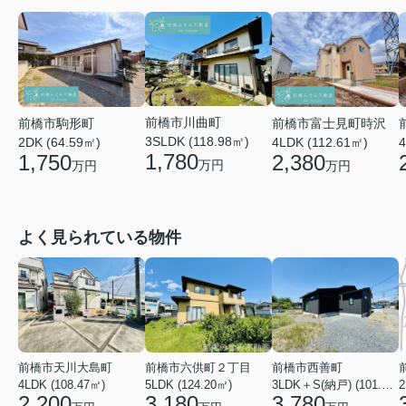
前橋市川曲町
前橋市富士見町時沢
前橋市駒形町
3SLDK (118.98㎡)
4LDK (112.61㎡)
4
2DK (64.59㎡)
1,780
2,380
1,750
万円
万円
万円
よく見られている物件
前橋市天川大島町
前橋市六供町２丁目
前橋市西善町
4LDK (108.47㎡)
5LDK (124.20㎡)
3LDK＋S(納戸) (101.02㎡)
2
2,200
3,180
3,780