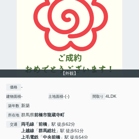
【外観】
-
価格
-
-(-)
4LDK
建物面積
土地面積
間取り
新築
築年数
群馬県
前橋市
龍蔵寺町
所在地
両毛線
「
前橋
」駅 徒歩62分
交通
上越線
「
群馬総社
」駅 徒歩51分
上毛電鉄
「
中央前橋
」駅 徒歩54分