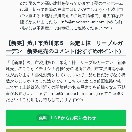
ので耐久性の高い建材を使っています！夢のマイホーム
は思い切って新築の戸建てはいかがでしょうか！渋川市
に位置する上越線渋川周辺の戸建て情報で、魅力的な戸
建てがありましたら、info@maebashi-minami.jpから前
橋みなみ不動産までお気軽にご連絡ください(^o^)
【新築】渋川市渋川第５ 限定１棟 リーブルガ
ーデン 新築建売のコメント(おすすめポイント)
「【新築】渋川市渋川第５ 限定１棟 リーブルガーデン 新築
建売」のここがイチオシ！徒歩1分の場所に渋川市立渋川南小学
校があります！劣化対策をしていますので、見た目だけでなく構
造からしっかりとした造りです！こちらの土地は前面道路6m以
上です！上越線渋川近くの開放感のある戸建てを前橋みなみ不動
産がお届けいたします！info@maebashi-minami.jpまでご連絡く
ださい！ご利用をお待ちしております(^^)
LINEからお問い合わせ
無料