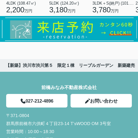
4LDK (108.47㎡)
5LDK (124.20㎡)
3LDK＋S(納戸) (101.02㎡)
2
2,200
3,180
3,780
万円
万円
万円
【新築】渋川市渋川第５ 限定１棟 リーブルガーデン 新築建売
前橋みなみ不動産株式会社
027-212-4896
お問い合わせ
〒371-0804
群馬県前橋市六供町４丁目23‐14 T'sWOOD OM 3号室
営業時間：
10:00～18:30