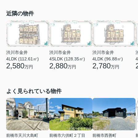
近隣の物件
渋川市金井
渋川市金井
渋川市金井
4LDK (112.61㎡)
4SLDK (128.35㎡)
4LDK (96.88㎡)
4
2,580
2,880
2,780
万円
万円
万円
よく見られている物件
前橋市天川大島町
前橋市六供町２丁目
前橋市西善町