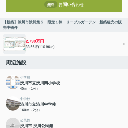
お問い合わせ
無料
【新築】渋川市渋川第５ 限定１棟 リーブルガーデン 新築建売の販
売中物件
2,790万円
33.56坪(110.96㎡)
周辺施設
小学校
渋川市立渋川南小学校
45ｍ（1分）
中学校
渋川市立渋川中学校
160ｍ（2分）
公民館
渋川市 渋川公民館