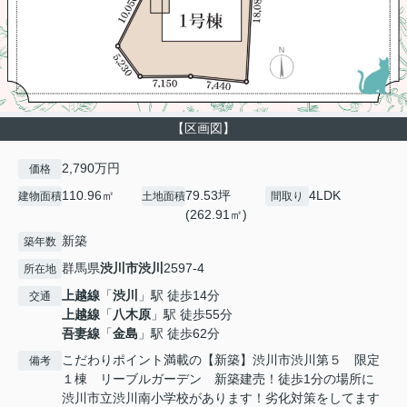
【区画図】
2,790万円
価格
110.96㎡
79.53坪
4LDK
建物面積
土地面積
間取り
(262.91㎡)
新築
築年数
群馬県
渋川市
渋川
2597-4
所在地
上越線
「
渋川
」駅 徒歩14分
交通
上越線
「
八木原
」駅 徒歩55分
吾妻線
「
金島
」駅 徒歩62分
こだわりポイント満載の【新築】渋川市渋川第５ 限定
備考
１棟 リーブルガーデン 新築建売！徒歩1分の場所に
渋川市立渋川南小学校があります！劣化対策をしてます