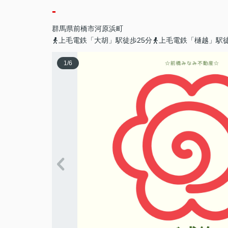
-
群馬県
前橋市
河原浜町
上毛電鉄「大胡」駅徒歩25分
上毛電鉄「樋越」駅徒
1
/
6