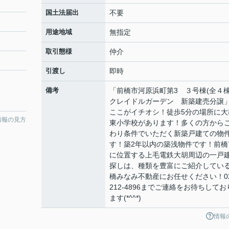
国土法届出
不要
用途地域
無指定
取引態様
仲介
引渡し
即時
備考
「前橋市河原浜町第3 ３号棟(全４
クレイドルガーデン 新築建売分譲
ここがイチオシ！徒歩5分の場所に大
情報の見方
東小学校があります！多くの方から
わり条件でいただく新築戸建ての物
す！築2年以内の築浅物件です！前橋
に位置する上毛電鉄大胡周辺の一戸
探しは、種類を豊富にご紹介してい
橋みなみ不動産にお任せください！02
212-4896までご連絡をお待ちしてお
ます(*^^*)
情報