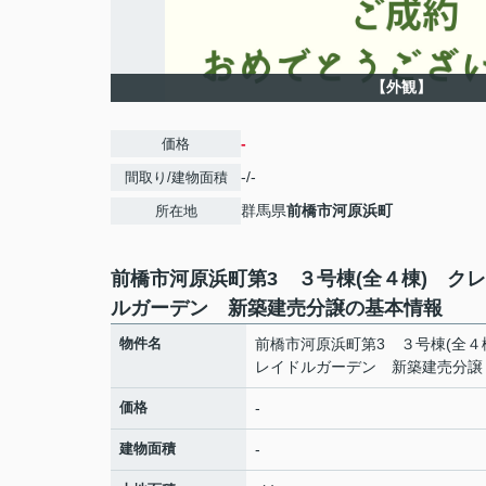
【外観】
-
価格
-/-
間取り/建物面積
群馬県
前橋市
河原浜町
所在地
前橋市河原浜町第3 ３号棟(全４棟) ク
ルガーデン 新築建売分譲の基本情報
物件名
前橋市河原浜町第3 ３号棟(全４
レイドルガーデン 新築建売分譲
価格
-
建物面積
-