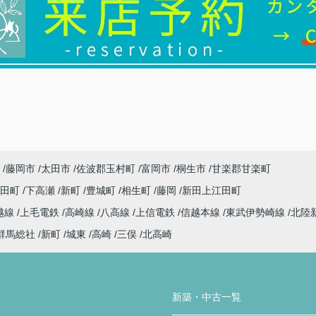
藤岡市
太田市
佐波郡玉村町
富岡市
桐生市
甘楽郡甘楽町
代田町
下高瀬
新町
豊城町
相生町
藤岡
新田上江田町
越線
上毛電鉄
高崎線
八高線
上信電鉄
信越本線
東武伊勢崎線
北陸
群馬総社
新町
城東
高崎
三俣
北高崎
新築・中古一覧