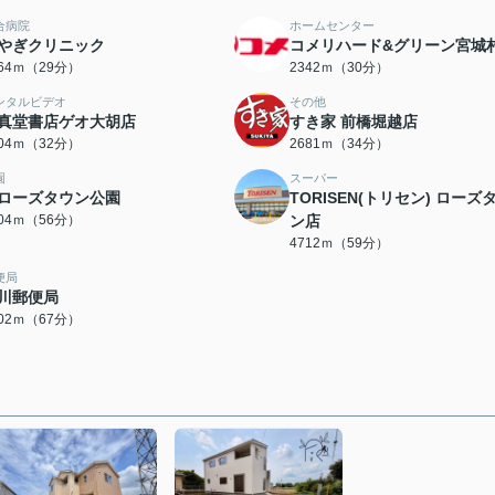
合病院
ホームセンター
やぎクリニック
コメリハード&グリーン宮城
264ｍ（29分）
2342ｍ（30分）
ンタルビデオ
その他
真堂書店ゲオ大胡店
すき家 前橋堀越店
504ｍ（32分）
2681ｍ（34分）
園
スーパー
ローズタウン公園
TORISEN(トリセン) ローズ
404ｍ（56分）
ン店
4712ｍ（59分）
便局
川郵便局
302ｍ（67分）