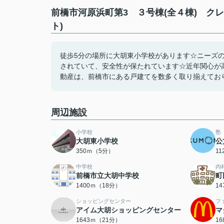
前橋市河原浜町第3 ３号棟(全４棟) ク
ト)
徒歩5分の場所に大胡東小学校があります☆ニーズ
されていて、安全性が保たれています☆近年関心が
動産は、前橋市にある戸建てを数多く取り揃えております☆inf
周辺施設
小学校
塾
大胡東小学校
公
350ｍ（5分）
1
中学校
内
前橋市立大胡中学校
町
1400ｍ（18分）
1
ショッピングセンター
フ
アイム大胡ショッピングセンター
マ
1643ｍ（21分）
1