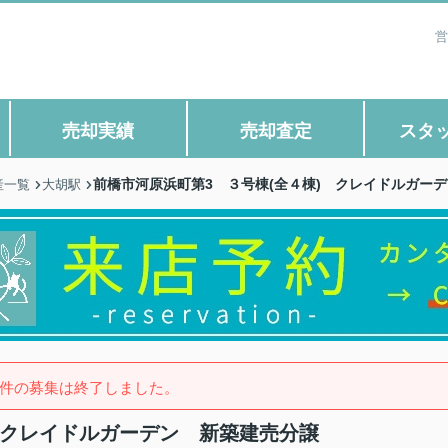
営
売却実績
売却査定
スタ
前橋市河原浜町第3 ３号棟(全４棟) クレイドルガー
産一覧
大胡駅
件の募集は終了しました。
 クレイドルガーデン 新築建売分譲