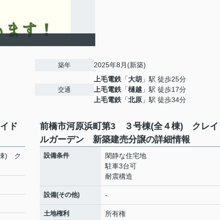
2025年8月(新築)
築年
上毛電鉄
「
大胡
」駅 徒歩25分
上毛電鉄
「
樋越
」駅 徒歩17分
交通
上毛電鉄
「
北原
」駅 徒歩34分
レイド
前橋市河原浜町第3 ３号棟(全４棟) クレイ
ルガーデン 新築建売分譲の詳細情報
棟) ク
設備条件
閑静な住宅地
駐車3台可
耐震構造
設備(その他)
-
土地権利
所有権