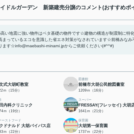
レイドルガーデン 新築建売分譲のコメント(おすすめポ
の高い地震に強い物件はベタ基礎の物件です☆建物の構造が制震制に特
高まっているエコを意識した省エネ対策がなされています☆前橋みなみ
o@maebashi-minami.jpからご依頼ください(#^^#)
図書館
文式大胡町教室
前橋市大胡公民館図書室
122ｍ（15分）
1209ｍ（16分）
科
スーパー
田内科クリニック
FRESSAY(フレッセイ) 大胡
474ｍ（19分）
1641ｍ（21分）
ァーストフード
保育園
クドナルド 大胡バイパス店
大胡第一保育園
683ｍ（22分）
1737ｍ（22分）