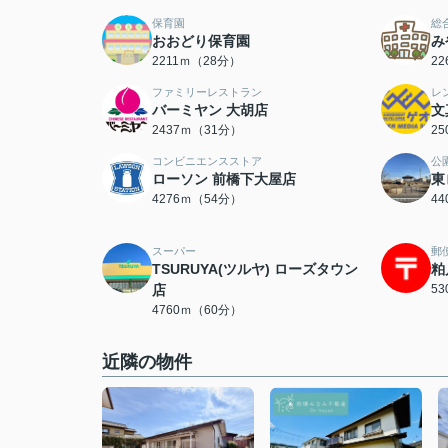
保育園
総
おおどり保育園
み
2211ｍ（28分）
2
ファミリーレストラン
レ
バーミヤン 大胡店
文
2437ｍ（31分）
2
コンビニエンスストア
公
ローソン 前橋下大屋店
東
4276ｍ（54分）
4
スーパー
郵
TSURUYA(ツルヤ) ローズタウン
粕
店
5
4760ｍ（60分）
近隣の物件