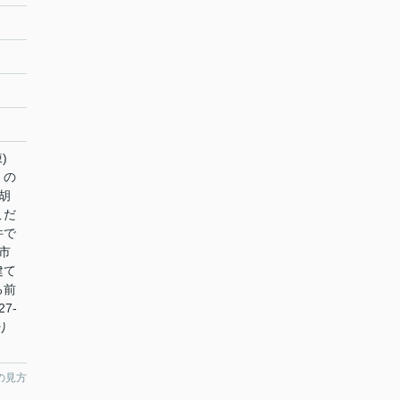
棟)
」の
胡
こだ
件で
市
建て
る前
7-
り
の見方