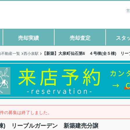
営
売却実績
売却査定
スタ
【新築】大泉町仙石第6 ４号棟(全５棟) リ
の不動産一覧
西小泉駅
件の募集は終了しました。
棟) リーブルガーデン 新築建売分譲