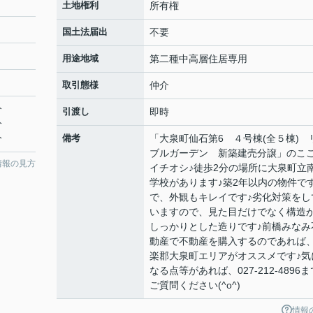
土地権利
所有権
国土法届出
不要
用途地域
第二種中高層住居専用
取引態様
仲介
分
引渡し
即時
分
分
備考
「大泉町仙石第6 ４号棟(全５棟) 
ブルガーデン 新築建売分譲」のこ
情報の見方
イチオシ♪徒歩2分の場所に大泉町立
学校があります♪築2年以内の物件で
で、外観もキレイです♪劣化対策をし
いますので、見た目だけでなく構造
しっかりとした造りです♪前橋みなみ
動産で不動産を購入するのであれば
楽郡大泉町エリアがオススメです♪気
なる点等があれば、027-212-4896ま
ご質問ください(^o^)
情報