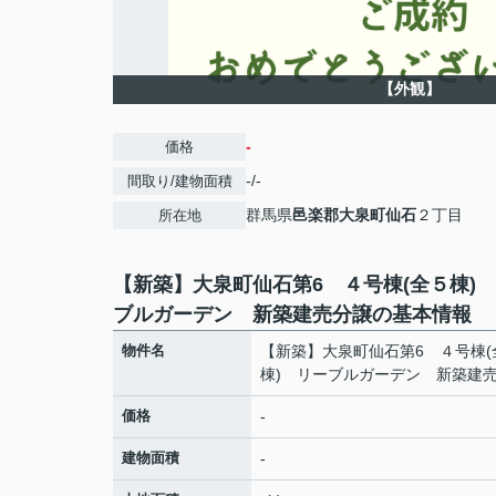
【外観】
-
価格
-/-
間取り/建物面積
群馬県
邑楽郡大泉町
仙石
２丁目
所在地
【新築】大泉町仙石第6 ４号棟(全５棟)
ブルガーデン 新築建売分譲の基本情報
物件名
【新築】大泉町仙石第6 ４号棟(
棟) リーブルガーデン 新築建
価格
-
建物面積
-