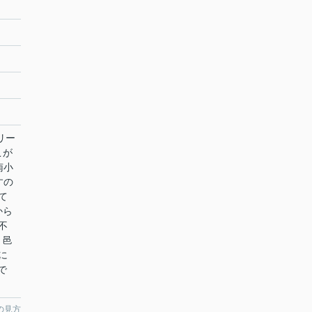
リー
こが
南小
すの
て
から
不
、邑
に
で
の見方