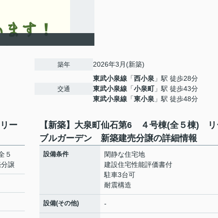
2026年3月(新築)
築年
東武小泉線
「
西小泉
」駅 徒歩28分
東武小泉線
「
小泉町
」駅 徒歩43分
交通
東武小泉線
「
東小泉
」駅 徒歩48分
 リー
【新築】大泉町仙石第6 ４号棟(全５棟) リ
ブルガーデン 新築建売分譲の詳細情報
全５
設備条件
閑静な住宅地
売分譲
建設住宅性能評価書付
駐車3台可
耐震構造
設備(その他)
-