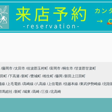
藤岡市
太田市
佐波郡玉村町
富岡市
桐生市
甘楽郡甘楽町
代田町
下高瀬
新町
豊城町
相生町
藤岡
新田上江田町
越線
上毛電鉄
高崎線
八高線
上信電鉄
信越本線
東武伊勢崎線
北陸
群馬総社
新町
城東
高崎
三俣
北高崎