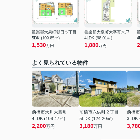
邑楽郡大泉町朝日５丁目
邑楽郡大泉町大字寄木戸
5DK (109.85㎡)
4LDK (98.01㎡)
4
1,530
1,880
2
万円
万円
よく見られている物件
前橋市天川大島町
前橋市六供町２丁目
前橋市
4LDK (108.47㎡)
5LDK (124.20㎡)
3LDK＋
2,200
3,180
3,78
万円
万円