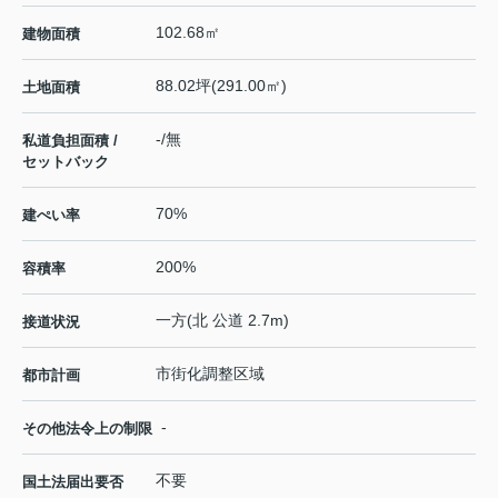
102.68㎡
建物面積
88.02坪(291.00㎡)
土地面積
-/無
私道負担面積 /
セットバック
70%
建ぺい率
200%
容積率
一方(北 公道 2.7m)
接道状況
市街化調整区域
都市計画
-
その他法令上の制限
不要
国土法届出要否