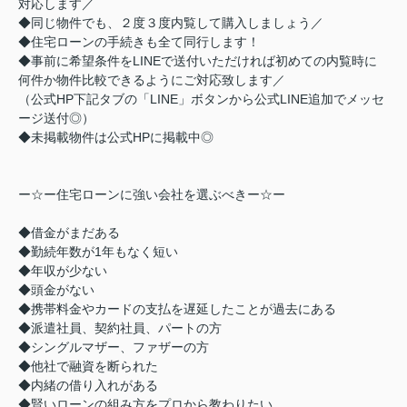
対応します／
◆同じ物件でも、２度３度内覧して購入しましょう／
◆住宅ローンの手続きも全て同行します！
◆事前に希望条件をLINEで送付いただければ初めての内覧時に
何件か物件比較できるようにご対応致します／
（公式HP下記タブの「LINE」ボタンから公式LINE追加でメッセ
ージ送付◎）
◆未掲載物件は公式HPに掲載中◎
ー☆ー住宅ローンに強い会社を選ぶべきー☆ー
◆借金がまだある
◆勤続年数が1年もなく短い
◆年収が少ない
◆頭金がない
◆携帯料金やカードの支払を遅延したことが過去にある
◆派遣社員、契約社員、パートの方
◆シングルマザー、ファザーの方
◆他社で融資を断られた
◆内緒の借り入れがある
◆賢いローンの組み方をプロから教わりたい