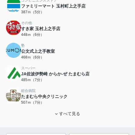
コンビニエンスストア
ファミリーマート 玉村町上之手店
387ｍ（5分）
その他
すき家 玉村上之手店
448ｍ（6分）
塾
公文式上之手教室
468ｍ（6分）
スーパー
JA佐波伊勢崎 からか-ぜ たまむら店
485ｍ（7分）
総合病院
たまむら中央クリニック
507ｍ（7分）
すべて見る