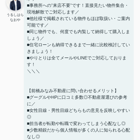
■事務所への”来店不要”です！直接見たい物件集合・
現地解散でご対応します／
うるしはら
■他社様で掲載されている物件もほぼ取扱い・ご案内
なおや
可能です／
■同じ物件でも、何度でも内覧して納得して購入しま
しょう／
■住宅ローンも納得できるまで一緒に比較検討してい
きましょう！
■やりとりは全てメールやLINEでご対応しておりま
す！
＼＼＼
【前橋みなみ不動産に問い合わせるメリット】
■グーグルやHPに口コミ多数◎不動産屋選びの参考
に／
■女性目線・男性目線どちらもの意見を反映しやすい
◎
■担当者が転勤や転職で変わってしまう心配なし◎
■少数精鋭だから個人情報が多くの人に知られる心配
なし◎