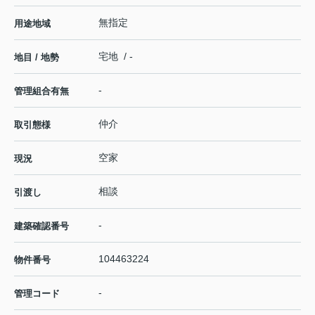
無指定
用途地域
宅地 / -
地目 / 地勢
-
管理組合有無
仲介
取引態様
空家
現況
相談
引渡し
-
建築確認番号
104463224
物件番号
-
管理コード