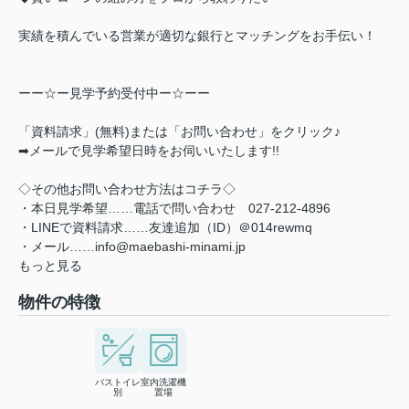
実績を積んでいる営業が適切な銀行とマッチングをお手伝い！
ーー☆ー見学予約受付中ー☆ーー
「資料請求」(無料)または「お問い合わせ」をクリック♪
➡メールで見学希望日時をお伺いいたします!!
◇その他お問い合わせ方法はコチラ◇
・本日見学希望……電話で問い合わせ 027-212-4896
・LINEで資料請求……友達追加（ID）＠014rewmq
・メール……info@maebashi-minami.jp
もっと見る
物件の特徴
バストイレ
室内洗濯機
別
置場