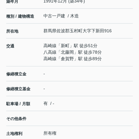
1991年12月 (築34年)
築年月
中古一戸建 / 木造
種別 / 建物構造
群馬県
佐波郡玉村町
大字下新田
916
所在地
高崎線
「
新町
」駅 徒歩51分
交通
八高線
「
北藤岡
」駅 徒歩78分
高崎線
「
倉賀野
」駅 徒歩89分
-
修繕積立金
-
修繕積立基金
有 / -
駐車場 / 月額
その他条件
所有権
土地権利