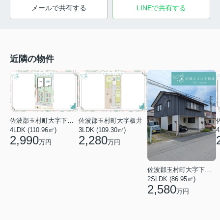
メールで共有する
LINEで共有する
近隣の物件
佐波郡玉村町大字下新田
佐波郡玉村町大字板井
4LDK (110.96㎡)
3LDK (109.30㎡)
4
2,990
2,280
万円
万円
佐波郡玉村町大字下新田
2SLDK (86.95㎡)
2,580
万円