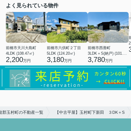
よく見られている物件
2
前橋市天川大島町
前橋市六供町２丁目
前橋市西善町
4LDK (108.47㎡)
5LDK (124.20㎡)
3LDK＋S(納戸) (101.02㎡)
2,200
3,180
3,780
万円
万円
万円
波郡玉村町の不動産一覧
【中古平屋】玉村町下新田 ３DK＋S