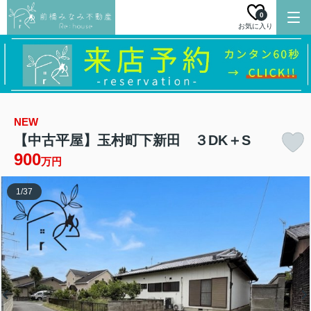
0
お気に入り
NEW
【中古平屋】玉村町下新田 ３DK＋S
900
万円
1
/
37