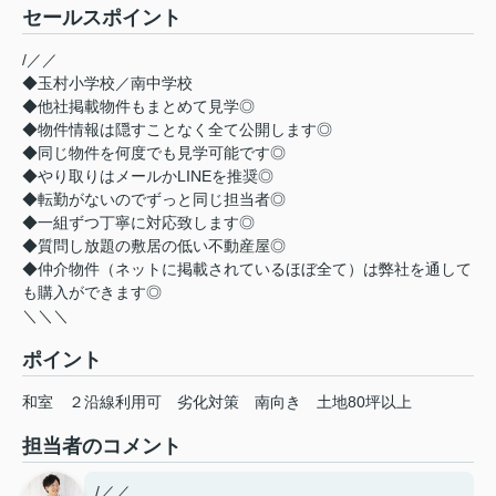
セールスポイント
/／／
◆玉村小学校／南中学校
◆他社掲載物件もまとめて見学◎
◆物件情報は隠すことなく全て公開します◎
◆同じ物件を何度でも見学可能です◎
◆やり取りはメールかLINEを推奨◎
◆転勤がないのでずっと同じ担当者◎
◆一組ずつ丁寧に対応致します◎
◆質問し放題の敷居の低い不動産屋◎
◆仲介物件（ネットに掲載されているほぼ全て）は弊社を通して
も購入ができます◎
＼＼＼
ポイント
和室
２沿線利用可
劣化対策
南向き
土地80坪以上
担当者のコメント
/／／