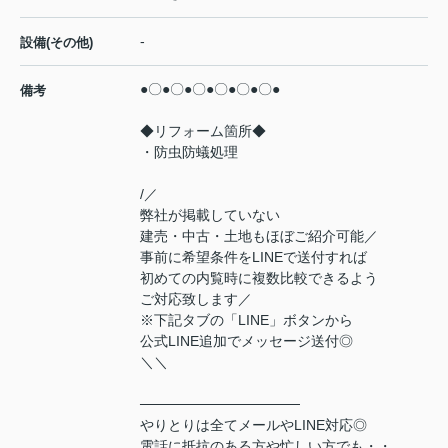
-
設備(その他)
●〇●〇●〇●〇●〇●〇●
備考
◆リフォーム箇所◆
・防虫防蟻処理
/／
弊社が掲載していない
建売・中古・土地もほぼご紹介可能／
事前に希望条件をLINEで送付すれば
初めての内覧時に複数比較できるよう
ご対応致します／
※下記タブの「LINE」ボタンから
公式LINE追加でメッセージ送付◎
＼＼
────────────────
やりとりは全てメールやLINE対応◎
電話に抵抗のある方や忙しい方でも・・