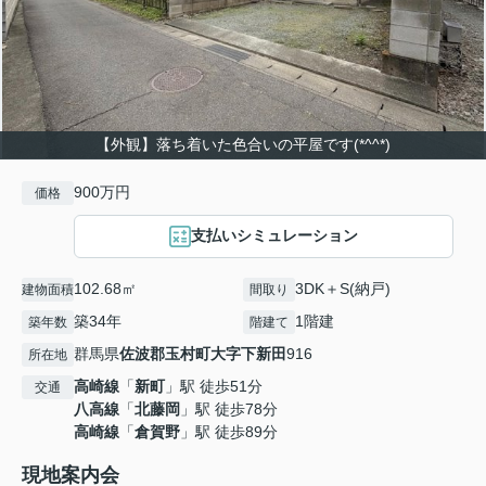
【外観】落ち着いた色合いの平屋です(*^^*)
900万円
価格
支払いシミュレーション
102.68㎡
3DK＋S(納戸)
建物面積
間取り
築34年
1階建
築年数
階建て
群馬県
佐波郡玉村町
大字下新田
916
所在地
高崎線
「
新町
」駅 徒歩51分
交通
八高線
「
北藤岡
」駅 徒歩78分
高崎線
「
倉賀野
」駅 徒歩89分
現地案内会