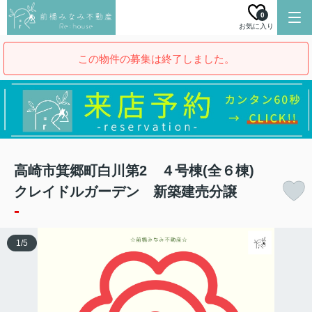
0
お気に入り
この物件の募集は終了しました。
高崎市箕郷町白川第2 ４号棟(全６棟)
クレイドルガーデン 新築建売分譲
-
1
/
5