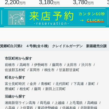
2,200
3,180
3,780
万円
万円
万円
箕郷町白川第2 ４号棟(全６棟) クレイドルガーデン 新築建売分譲
市区町村から探す
前橋市
高崎市
伊勢崎市
藤岡市
太田市
渋川市
佐波郡玉村町
富岡市
桐生市
甘楽郡甘楽町
町名から探す
富士見町時沢
金井
青柳町
北代田町
下高瀬
新町
豊城町
相生町
藤岡
新田上江田町
沿線から探す
湘南新宿ライン高海
両毛線
上越線
上毛電鉄
高崎線
八高線
上信電鉄
東武伊勢崎線
信越本線
北陸新幹線