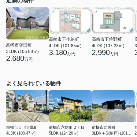
近隣の物件
高崎市下小鳥町
高崎市下佐野町
高崎市塚田町
4LDK (101.85㎡)
3
4LDK (107.23㎡)
3,180
2,990
3LDK (105.58㎡)
万円
万円
2,680
万円
よく見られている物件
前橋市天川大島町
前橋市六供町２丁目
前橋市西善町
4LDK (108.47㎡)
5LDK (124.20㎡)
3LDK＋S(納戸) (101.02㎡)
2