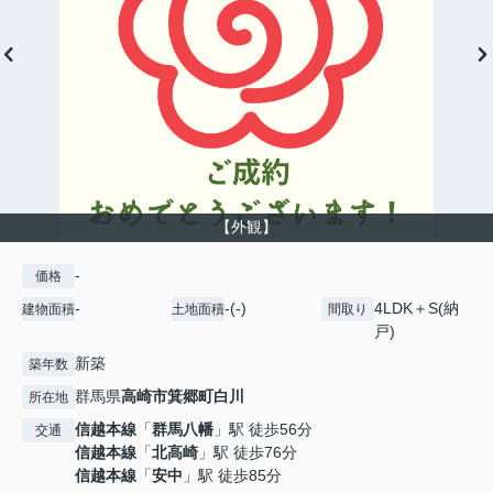
【外観】
-
価格
-
-(-)
4LDK＋S(納
建物面積
土地面積
間取り
戸)
新築
築年数
群馬県
高崎市
箕郷町白川
所在地
信越本線
「
群馬八幡
」駅 徒歩56分
交通
信越本線
「
北高崎
」駅 徒歩76分
信越本線
「
安中
」駅 徒歩85分