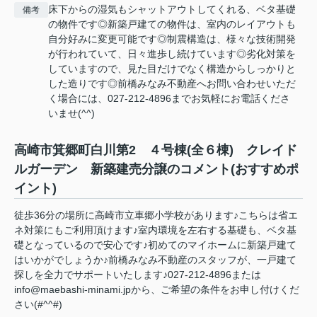
床下からの湿気もシャットアウトしてくれる、ベタ基礎
備考
の物件です◎新築戸建ての物件は、室内のレイアウトも
自分好みに変更可能です◎制震構造は、様々な技術開発
が行われていて、日々進歩し続けています◎劣化対策を
していますので、見た目だけでなく構造からしっかりと
した造りです◎前橋みなみ不動産へお問い合わせいただ
く場合には、027-212-4896までお気軽にお電話くださ
いませ(^^)
高崎市箕郷町白川第2 ４号棟(全６棟) クレイド
ルガーデン 新築建売分譲のコメント(おすすめポ
イント)
徒歩36分の場所に高崎市立車郷小学校があります♪こちらは省エ
ネ対策にもご利用頂けます♪室内環境を左右する基礎も、ベタ基
礎となっているので安心です♪初めてのマイホームに新築戸建て
はいかがでしょうか♪前橋みなみ不動産のスタッフが、一戸建て
探しを全力でサポートいたします♪027-212-4896または
info@maebashi-minami.jpから、ご希望の条件をお申し付けくだ
さい(#^^#)