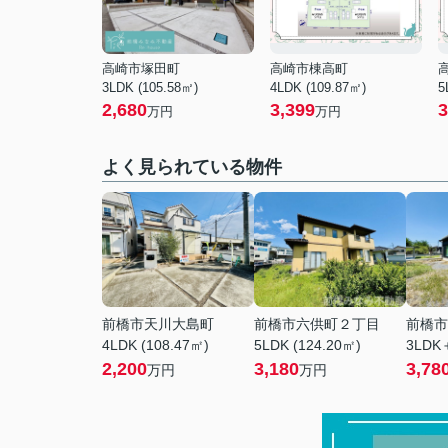
高崎市塚田町
高崎市棟高町
3LDK (105.58㎡)
4LDK (109.87㎡)
5
2,680
3,399
3
万円
万円
よく見られている物件
前橋市天川大島町
前橋市六供町２丁目
前橋市
4LDK (108.47㎡)
5LDK (124.20㎡)
3LDK＋
2,200
3,180
3,78
万円
万円