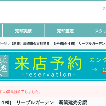
営
売却実績
売却査定
スタ
【新築】高崎市金古町第５ ３号棟(全４棟) リーブルガーデン
産一覧
件の募集は終了しました。
全４棟) リーブルガーデン 新築建売分譲