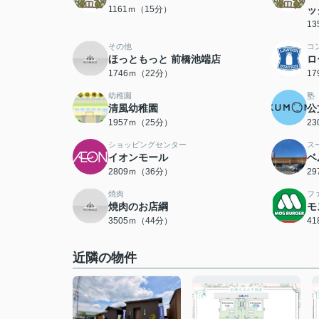
1161ｍ（15分）
ッ
1
その他
コ
ほっともっと 前橋池端店
ロ
1746ｍ（22分）
1
幼稚園
塾
清風幼稚園
公
1957ｍ（25分）
2
ショッピングセンター
ス
イオンモール
ベ
2809ｍ（36分）
2
焼肉
フ
焼肉のお店綱
モ
3505ｍ（44分）
4
近隣の物件