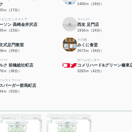
ク
1400ｍ（18分）
355ｍ（17分）
ンビニエンスストア
スーパー
ーソン 高崎金井沢店
西友 足門店
795ｍ（23分）
1916ｍ（24分）
その他
文式足門教室
みくに食堂
308ｍ（29分）
2673ｍ（34分）
ーパー
ホームセンター
ルク 前橋総社町店
コメリハード&グリーン榛東
976ｍ（38分）
3283ｍ（42分）
ァーストフード
スバーガー群馬町店
184ｍ（53分）