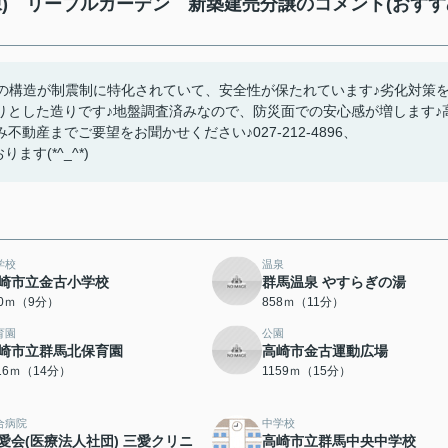
) リーブルガーデン 新築建売分譲のコメント(おすす
物の構造が制震制に特化されていて、安全性が保たれています♪劣化対策
りとした造りです♪地盤調査済みなので、防災面での安心感が増します♪
産までご要望をお聞かせください♪027-212-4896、
ります(*^_^*)
学校
温泉
崎市立金古小学校
群馬温泉 やすらぎの湯
50ｍ（9分）
858ｍ（11分）
育園
公園
崎市立群馬北保育園
高崎市金古運動広場
116ｍ（14分）
1159ｍ（15分）
合病院
中学校
愛会(医療法人社団) 三愛クリニ
高崎市立群馬中央中学校