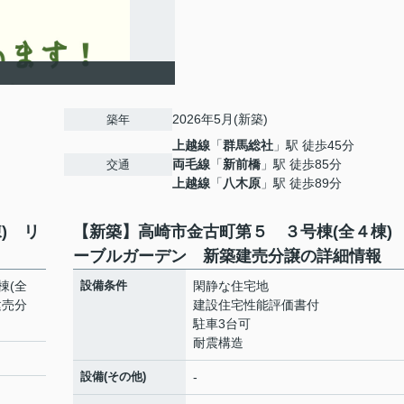
2026年5月(新築)
築年
上越線
「
群馬総社
」駅 徒歩45分
両毛線
「
新前橋
」駅 徒歩85分
交通
上越線
「
八木原
」駅 徒歩89分
) リ
【新築】高崎市金古町第５ ３号棟(全４棟)
ーブルガーデン 新築建売分譲の詳細情報
棟(全
設備条件
閑静な住宅地
建売分
建設住宅性能評価書付
駐車3台可
耐震構造
設備(その他)
-