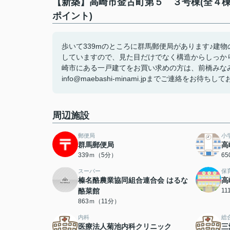
【新築】高崎市金古町第５ ３号棟(全４棟
ポイント)
歩いて339mのところに群馬郵便局があります♪建
していますので、見た目だけでなく構造からしっか
崎市にある一戸建てをお買い求めの方は、前橋みなみ不動
info@maebashi-minami.jpまでご連絡をお待ちしてお
周辺施設
郵便局
小
群馬郵便局
高
339ｍ（5分）
6
スーパー
保
榛名酪農業協同組合連合会 はるな
高
酪菜館
1
863ｍ（11分）
内科
総
医療法人菊池内科クリニック
三