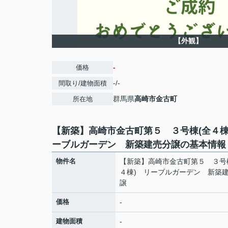
【外観】
-
価格
-/-
間取り/建物面積
群馬県
高崎市
金古町
所在地
【新築】高崎市金古町第５ ３号棟(全４棟
ーブルガーデン 新築建売分譲の基本情報
物件名
【新築】高崎市金古町第５ ３号
４棟) リーブルガーデン 新築
譲
価格
-
建物面積
-