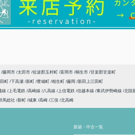
藤岡市
太田市
佐波郡玉村町
富岡市
桐生市
甘楽郡甘楽町
代田町
下高瀬
新町
豊城町
相生町
藤岡
新田上江田町
越線
上毛電鉄
高崎線
八高線
上信電鉄
信越本線
東武伊勢崎線
北陸
群馬総社
新町
城東
高崎
三俣
北高崎
新築・中古一覧