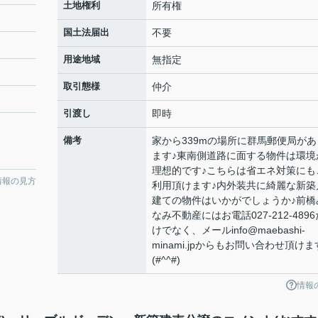
土地権利
所有権
国土法届出
不要
用途地域
無指定
取引態様
仲介
引渡し
即時
備考
家から339mの場所に群馬郵便局があ
ます♪東南側道路に面する物件は環境
理想的です♪こちらは省エネ対策にも
情報の見方
利用頂けます♪内外装共に綺麗な新築
建ての物件はいかがでしょうか♪前橋
なみ不動産にはお電話027-212-4896
けでなく、メールinfo@maebashi-
minami.jpからもお問い合わせ頂けま
(#^^#)
情報