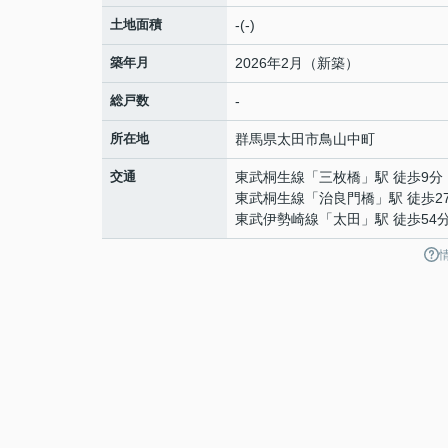
土地面積
-(-)
築年月
2026年2月（新築）
総戸数
-
所在地
群馬県
太田市
鳥山中町
交通
東武桐生線
「
三枚橋
」駅 徒歩9分
東武桐生線
「
治良門橋
」駅 徒歩2
東武伊勢崎線
「
太田
」駅 徒歩54