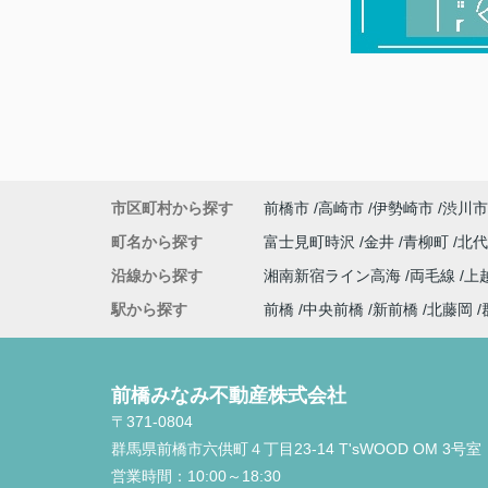
市区町村から探す
前橋市
高崎市
伊勢崎市
渋川市
町名から探す
富士見町時沢
金井
青柳町
北
沿線から探す
湘南新宿ライン高海
両毛線
上
駅から探す
前橋
中央前橋
新前橋
北藤岡
前橋みなみ不動産株式会社
〒371-0804
群馬県前橋市六供町４丁目23‐14 T'sWOOD OM 3号室
営業時間：
10:00～18:30