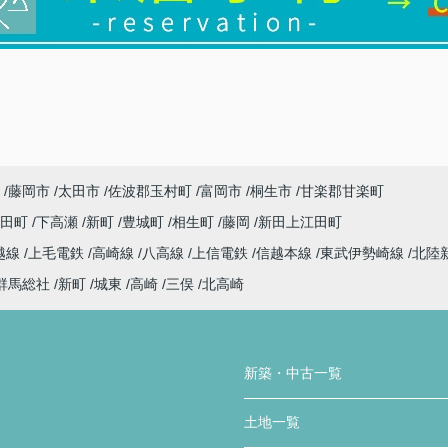
藤岡市
太田市
佐波郡玉村町
富岡市
桐生市
甘楽郡甘楽町
代田町
下高瀬
新町
豊城町
相生町
藤岡
新田上江田町
越線
上毛電鉄
高崎線
八高線
上信電鉄
信越本線
東武伊勢崎線
北陸
群馬総社
新町
城東
高崎
三俣
北高崎
新築・中古一覧
土地一覧