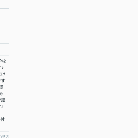
学校
♪
だけ
です
礎
み
戸建
♪
し付
の見方