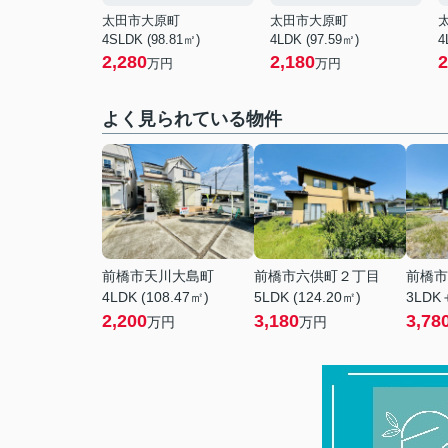
太田市大原町
太田市大原町
4SLDK (98.81㎡)
4LDK (97.59㎡)
4
2,280
2,180
2
万円
万円
よく見られている物件
前橋市天川大島町
前橋市六供町２丁目
前橋市
4LDK (108.47㎡)
5LDK (124.20㎡)
3LDK＋
2,200
3,180
3,78
万円
万円