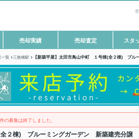
営
売却実績
売却査定
スタ
【新築平屋】太田市鳥山中町 １号棟(全２棟) ブル
産一覧
三枚橋駅
件の募集は終了しました。
(全２棟) ブルーミングガーデン 新築建売分譲