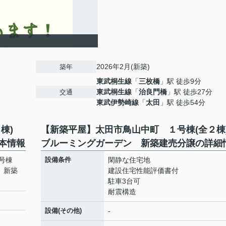
2026年2月(新築)
築年
東武桐生線
「
三枚橋
」駅 徒歩9分
東武桐生線
「
治良門橋
」駅 徒歩27分
交通
東武伊勢崎線
「
太田
」駅 徒歩54分
２棟)
【新築平屋】太田市鳥山中町 １号棟(全２
本情報
ブルーミングガーデン 新築建売分譲の詳細
号棟
設備条件
閑静な住宅地
 新築
建設住宅性能評価書付
駐車3台可
耐震構造
設備(その他)
-