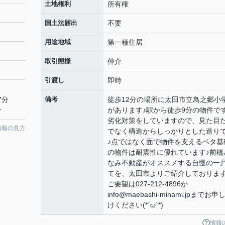
土地権利
所有権
国土法届出
不要
用途地域
第一種住居
取引態様
仲介
引渡し
即時
7分
備考
徒歩12分の場所に太田市立鳥之郷小
分
があります♪駅から徒歩9分の物件です
劣化対策をしていますので、見た目
情報の見方
でなく構造からしっかりとした造り
♪点ではなく面で物件を支えるベタ基
の物件は耐震性に優れています♪前橋
なみ不動産がオススメする自慢の一
てを、太田市よりご紹介しております
ご要望は027-212-4896か
info@maebashi-minami.jpまでお申
けください(*´ω`*)
情報