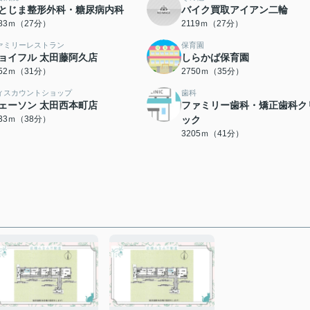
とじま整形外科・糖尿病内科
バイク買取アイアン二輪
083ｍ（27分）
2119ｍ（27分）
ァミリーレストラン
保育園
ョイフル 太田藤阿久店
しらかば保育園
452ｍ（31分）
2750ｍ（35分）
ィスカウントショップ
歯科
ェーソン 太田西本町店
ファミリー歯科・矯正歯科ク
033ｍ（38分）
ック
3205ｍ（41分）