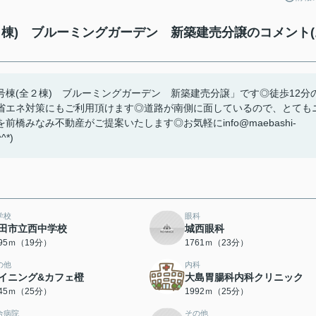
棟) ブルーミングガーデン 新築建売分譲のコメント(
棟(全２棟) ブルーミングガーデン 新築建売分譲」です◎徒歩12分
省エネ対策にもご利用頂けます◎道路が南側に面しているので、とても
みなみ不動産がご提案いたします◎お気軽にinfo@maebashi-
*)
学校
眼科
田市立西中学校
城西眼科
495ｍ（19分）
1761ｍ（23分）
の他
内科
イニング&カフェ橙
大島胃腸科内科クリニック
945ｍ（25分）
1992ｍ（25分）
合病院
その他