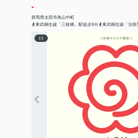
-
群馬県
太田市
鳥山中町
東武桐生線「三枚橋」駅徒歩9分
東武桐生線「治良
1
/
1