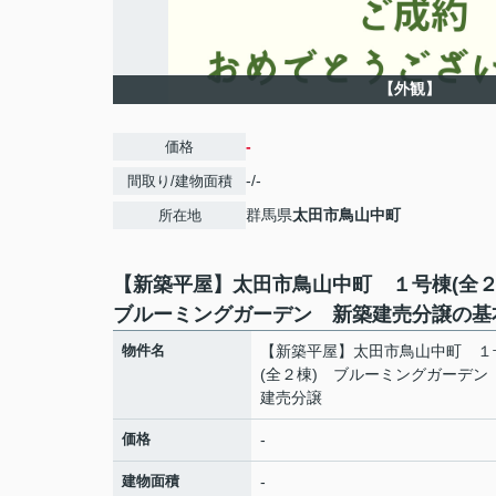
【外観】
-
価格
-/-
間取り/建物面積
群馬県
太田市
鳥山中町
所在地
【新築平屋】太田市鳥山中町 １号棟(全
ブルーミングガーデン 新築建売分譲の基
物件名
【新築平屋】太田市鳥山中町 １
(全２棟) ブルーミングガーデン
建売分譲
価格
-
建物面積
-