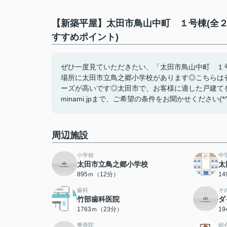
【新築平屋】太田市鳥山中町 １号棟(全２
すすめポイント)
ぜひ一度見ていただきたい、「太田市鳥山中町 １号
場所に太田市立鳥之郷小学校があります◎こちらは
ーズが高いです◎太田市で、お客様に適した戸建てを前橋
minami.jpまで、ご希望の条件をお聞かせください(*^^
周辺施設
小学校
中
太田市立鳥之郷小学校
太
895ｍ（12分）
1
歯科
そ
竹部歯科医院
ダ
1763ｍ（23分）
1
整骨院
総