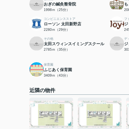
おぎの鍼灸整骨院
も
1998ｍ（25分）
2
コンビニエンスストア
フ
ローソン 太田新野店
ジ
2280ｍ（29分）
2
その他
デ
太田スウィンスイミングスクール
ジ
2785ｍ（35分）
3
保育園
ふじあく保育園
3409ｍ（43分）
近隣の物件