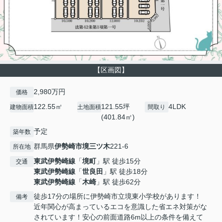
【区画図】
2,980万円
価格
122.55㎡
121.55坪
4LDK
建物面積
土地面積
間取り
(401.84㎡)
予定
築年数
群馬県
伊勢崎市
境三ツ木
221-6
所在地
東武伊勢崎線
「
境町
」駅 徒歩15分
交通
東武伊勢崎線
「
世良田
」駅 徒歩18分
東武伊勢崎線
「
木崎
」駅 徒歩62分
徒歩17分の場所に伊勢崎市立境東小学校があります！
備考
近年関心が高まっているエコを意識した省エネ対策がな
されています！安心の前面道路6m以上の条件を備えて