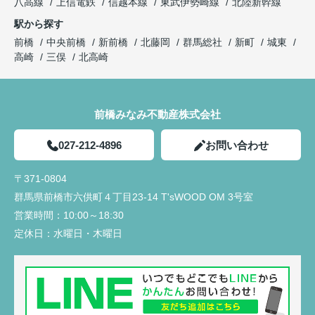
八高線
上信電鉄
信越本線
東武伊勢崎線
北陸新幹線
駅から探す
前橋
中央前橋
新前橋
北藤岡
群馬総社
新町
城東
高崎
三俣
北高崎
前橋みなみ不動産株式会社
027-212-4896
お問い合わせ
〒371-0804
群馬県前橋市六供町４丁目23‐14 T'sWOOD OM 3号室
営業時間：
10:00～18:30
定休日：
水曜日・木曜日